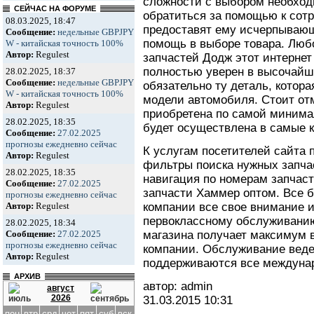
сложности с выбором необход
СЕЙЧАС НА ФОРУМЕ
обратиться за помощью к сотр
08.03.2025, 18:47
предоставят ему исчерпывающ
Сообщение:
недельные GBPJPY
помощь в выборе товара. Любо
W - китайская точность 100%
Автор:
Regulest
запчастей Додж этот интернет
полностью уверен в высочайше
28.02.2025, 18:37
Сообщение:
недельные GBPJPY
обязательно ту деталь, котора
W - китайская точность 100%
модели автомобиля. Стоит отм
Автор:
Regulest
приобретена по самой минимал
28.02.2025, 18:35
будет осуществлена в самые 
Сообщение:
27.02.2025
прогнозы ежедневно сейчас
К услугам посетителей сайта
Автор:
Regulest
фильтры поиска нужных запча
28.02.2025, 18:35
навигация по номерам запчаст
Сообщение:
27.02.2025
запчасти Хаммер оптом. Все 
прогнозы ежедневно сейчас
компании все свое внимание 
Автор:
Regulest
первоклассному обслуживанию
28.02.2025, 18:34
магазина получает максимум 
Сообщение:
27.02.2025
прогнозы ежедневно сейчас
компании. Обслуживание веде
Автор:
Regulest
поддерживаются все междуна
АРХИВ
автор: admin
август
2026
31.03.2015
10:31
пон
втр
срд
чет
пят
суб
вск