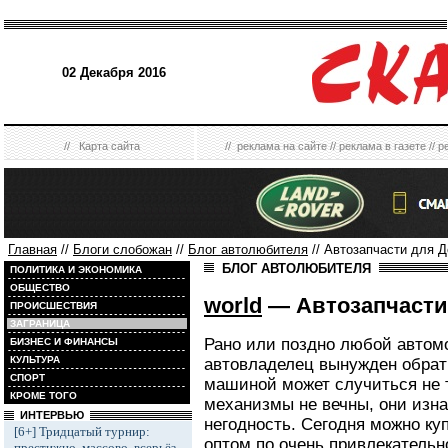
02 Декабря 2016
//
Карта сайта
//
реклама на сайте
//
реклама в газете
//
р
Главная
//
Блоги слобожан
//
Блог автолюбителя
// Автозапчасти для 
БЛОГ АВТОЛЮБИТЕЛЯ
ПОЛИТИКА И ЭКОНОМИКА
ОБЩЕСТВО
world
— Автозапчасти
ПРОИСШЕСТВИЯ
ЗАГРАНИЦА
Рано или поздно любой автомо
БИЗНЕС И ФИНАНСЫ
КУЛЬТУРА
автовладелец вынужден обрати
СПОРТ
машиной может случиться не 
КРОМЕ ТОГО
механизмы не вечны, они изн
ИНТЕРВЬЮ
негодность. Сегодня можно ку
[6+] Тридцатый турнир:
оптом по очень привлекательн
престижно, массово, всерьёз