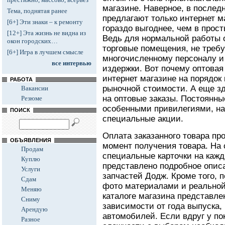
магазине. Наверное, в послед
Тема, поднятая ранее
предлагают только интернет м
[6+] Эти знаки – к ремонту
гораздо выгоднее, чем в прос
[12+] Эта жизнь не видна из
Ведь для нормальной работы 
окон городских…
торговые помещения, не треб
[6+] Игра в лучшем смысле
многочисленному персоналу и
все интервью
издержки. Вот почему оптовая
интернет магазине на порядок
РАБОТА
рыночной стоимости. А еще з
Вакансии
на оптовые заказы. Постоянн
Резюме
особенными привилегиями, на
ПОИСК
специальные акции.
Оплата заказанного товара пр
ОБЪЯВЛЕНИЯ
момент получения товара. На
Продам
специальные карточки на кажд
Куплю
представлено подробное опис
Услуги
запчастей Додж. Кроме того, 
Сдам
фото материалами и реальной
Меняю
каталоге магазина представле
Сниму
зависимости от года выпуска
Арендую
автомобилей. Если вдруг у по
Разное