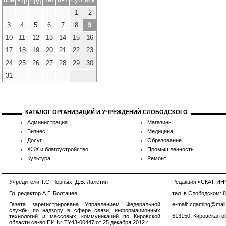
1
2
3
4
5
6
7
8
9
10
11
12
13
14
15
16
17
18
19
20
21
22
23
24
25
26
27
28
29
30
31
КАТАЛОГ ОРГАНИЗАЦИЙ И УЧРЕЖДЕНИЙ СЛОБОДСКОГО
Администрация
Магазины
Бизнес
Медицина
Досуг
Образование
ЖКХ и благоустройство
Промышленность
Культура
Ремонт
Учредители Т.С. Черных, Д.В. Лалетин
Редакция «СКАТ-И
Гл. редактор А.Г. Болтачев
тел. в Слободском: 
Газета зарегистрирована Управлением Федеральной
e-mail: cgaming@mail
службы по надзору в сфере связи, информационных
613150, Кировская об
технологий и массовых коммуникаций по Кировской
области св-во ПИ № ТУ43-00447 от 25 декабря 2012 г.