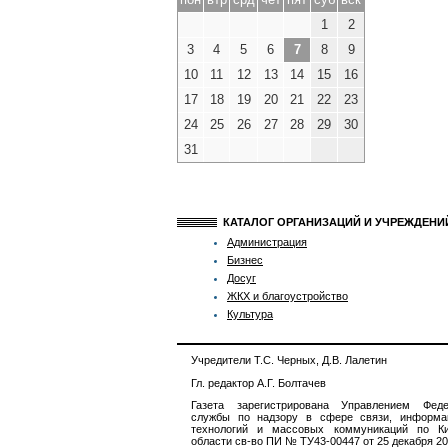
1
2
3
4
5
6
7
8
9
10
11
12
13
14
15
16
17
18
19
20
21
22
23
24
25
26
27
28
29
30
31
КАТАЛОГ ОРГАНИЗАЦИЙ И УЧРЕЖДЕН
Администрация
Бизнес
Досуг
ЖКХ и благоустройство
Культура
Учредители Т.С. Черных, Д.В. Лалетин
Гл. редактор А.Г. Болтачев
Газета зарегистрирована Управлением Феде
службы по надзору в сфере связи, информа
технологий и массовых коммуникаций по Ки
области св-во ПИ № ТУ43-00447 от 25 декабря 201