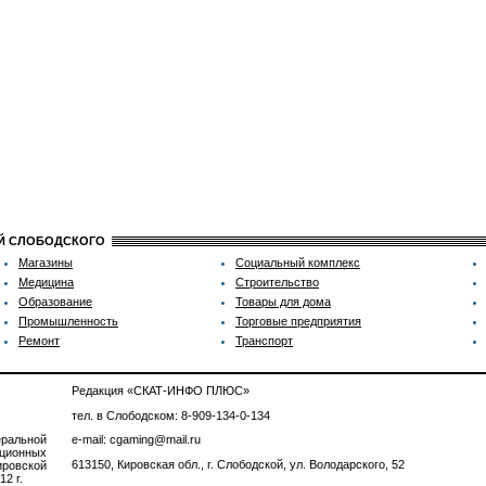
ИЙ СЛОБОДСКОГО
Магазины
Социальный комплекс
Медицина
Строительство
Образование
Товары для дома
Промышленность
Торговые предприятия
Ремонт
Транспорт
Редакция «СКАТ-ИНФО ПЛЮС»
тел. в Слободском: 8-909-134-0-134
ральной
e-mail: cgaming@mail.ru
ционных
613150, Кировская обл., г. Слободской, ул. Володарского, 52
ровской
2 г.