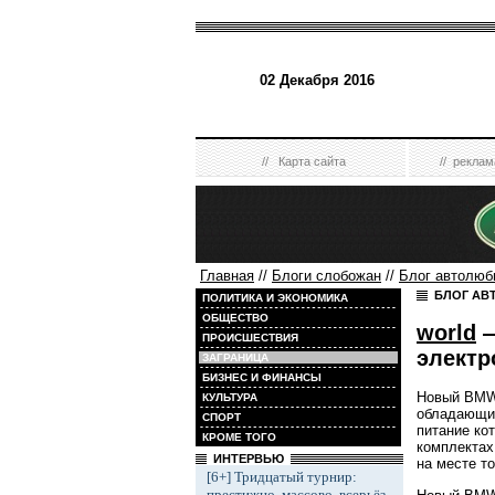
02 Декабря 2016
//
Карта сайта
//
реклам
Главная
//
Блоги слобожан
//
Блог автолюб
БЛОГ АВ
ПОЛИТИКА И ЭКОНОМИКА
ОБЩЕСТВО
world
—
ПРОИСШЕСТВИЯ
электр
ЗАГРАНИЦА
БИЗНЕС И ФИНАНСЫ
Новый BMW 
КУЛЬТУРА
обладающи
СПОРТ
питание ко
КРОМЕ ТОГО
комплектах
ИНТЕРВЬЮ
на месте т
[6+] Тридцатый турнир:
престижно, массово, всерьёз