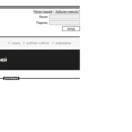
Регистрация
|
Забыли пароль?
Логин:
Пароль:
//
поиск
//
рейтинг сайтов
//
информер