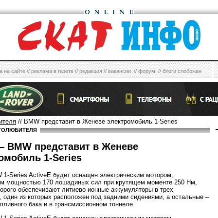
а на сайте
//
реклама в газете
//
редакция
//
вакансии
//
форум
//
блоги слобожан
ителя
// BMW представит в Женеве электромобиль 1-Series
ТОЛЮБИТЕЛЯ
 BMW представит в Женеве
омобиль 1-Series
1-Series ActiveE будет оснащен электрическим мотором,
м мощностью 170 лошадиных сил при крутящем моменте 250 Нм,
торого обеспечивают литиево-ионные аккумуляторы в трех
, один из которых расположен под задними сидениями, а остальные –
опливного бака и в трансмиссионном тоннеле.