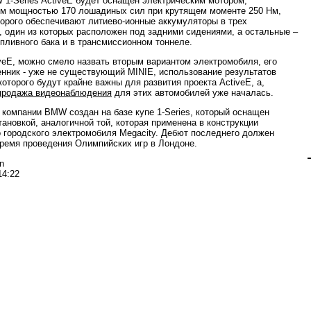
1-Series ActiveE будет оснащен электрическим мотором,
м мощностью 170 лошадиных сил при крутящем моменте 250 Нм,
торого обеспечивают литиево-ионные аккумуляторы в трех
, один из которых расположен под задними сидениями, а остальные –
опливного бака и в трансмиссионном тоннеле.
veE, можно смело назвать вторым вариантом электромобиля, его
нник - уже не существующий MINIE, использование результатов
которого будут крайне важны для развития проекта ActiveE, а,
продажа видеонаблюдения
для этих автомобилей уже началась.
 компании BMW создан на базе купе 1-Series, который оснащен
тановкой, аналогичной той, которая применена в конструкции
 городского электромобиля Megacity. Дебют последнего должен
время проведения Олимпийских игр в Лондоне.
n
14:22