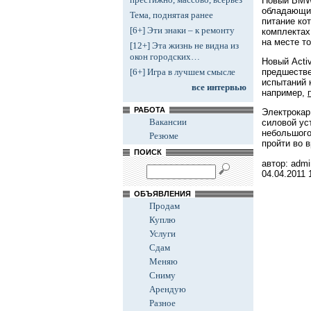
Новый BMW 
обладающи
Тема, поднятая ранее
питание ко
[6+] Эти знаки – к ремонту
комплектах
на месте т
[12+] Эта жизнь не видна из
окон городских…
Новый Acti
предшестве
[6+] Игра в лучшем смысле
испытаний 
все интервью
например,
РАБОТА
Электрокар
Вакансии
силовой ус
небольшого
Резюме
пройти во 
ПОИСК
автор: admi
04.04.2011
ОБЪЯВЛЕНИЯ
Продам
Куплю
Услуги
Сдам
Меняю
Сниму
Арендую
Разное