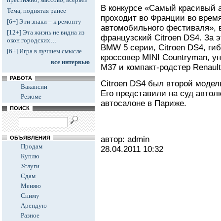
В конкурсе «Самый красивый 
Тема, поднятая ранее
проходит во Франции во врем
[6+] Эти знаки – к ремонту
автомобильного фестиваля», в
[12+] Эта жизнь не видна из
французский Citroen DS4. За 
окон городских…
BMW 5 серии, Citroеn DS4, ги
[6+] Игра в лучшем смысле
кроссовер MINI Countryman, уни
все интервью
M37 и компакт-родстер Renault
РАБОТА
Citroen DS4 был второй моде
Вакансии
Его представили на суд автол
Резюме
автосалоне в Париже.
ПОИСК
ОБЪЯВЛЕНИЯ
автор: admin
Продам
28.04.2011
10:32
Куплю
Услуги
Сдам
Меняю
Сниму
Арендую
Разное