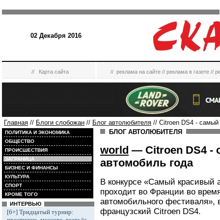
02 Декабря 2016
//
Карта сайта
//
реклама на сайте
//
реклама в газете
//
р
Главная
//
Блоги слобожан
//
Блог автолюбителя
// Citroen DS4 - самы
БЛОГ АВТОЛЮБИТЕЛЯ
ПОЛИТИКА И ЭКОНОМИКА
ОБЩЕСТВО
world
— Citroen DS4 -
ПРОИСШЕСТВИЯ
ЗАГРАНИЦА
автомобиль года
БИЗНЕС И ФИНАНСЫ
КУЛЬТУРА
В конкурсе «Самый красивый 
СПОРТ
проходит во Франции во врем
КРОМЕ ТОГО
автомобильного фестиваля», в
ИНТЕРВЬЮ
французский Citroen DS4.
[6+] Тридцатый турнир:
престижно, массово, всерьёз