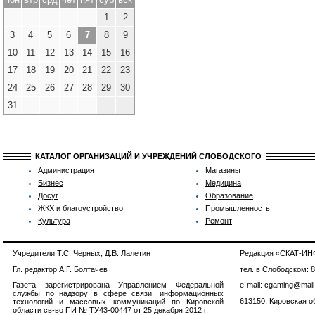
1
2
3
4
5
6
7
8
9
10
11
12
13
14
15
16
17
18
19
20
21
22
23
24
25
26
27
28
29
30
31
КАТАЛОГ ОРГАНИЗАЦИЙ И УЧРЕЖДЕНИЙ СЛОБОДСКОГО
Администрация
Магазины
Бизнес
Медицина
Досуг
Образование
ЖКХ и благоустройство
Промышленность
Культура
Ремонт
Учредители Т.С. Черных, Д.В. Лалетин
Редакция «СКАТ-И
Гл. редактор А.Г. Болтачев
тел. в Слободском: 
Газета зарегистрирована Управлением Федеральной
e-mail: cgaming@mail
службы по надзору в сфере связи, информационных
613150, Кировская об
технологий и массовых коммуникаций по Кировской
области св-во ПИ № ТУ43-00447 от 25 декабря 2012 г.