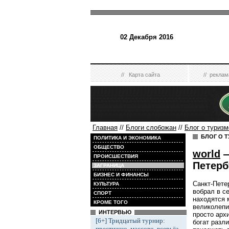
02 Декабря 2016
//
Карта сайта
//
реклам
Главная
//
Блоги слобожан
//
Блог о туризм
БЛОГ О Т
ПОЛИТИКА И ЭКОНОМИКА
ОБЩЕСТВО
world
—
ПРОИСШЕСТВИЯ
Петерб
ЗАГРАНИЦА
БИЗНЕС И ФИНАНСЫ
Санкт-Пете
КУЛЬТУРА
вобрал в с
СПОРТ
находятся 
КРОМЕ ТОГО
великолепи
ИНТЕРВЬЮ
просто арх
[6+] Тридцатый турнир:
богат разл
престижно, массово, всерьёз