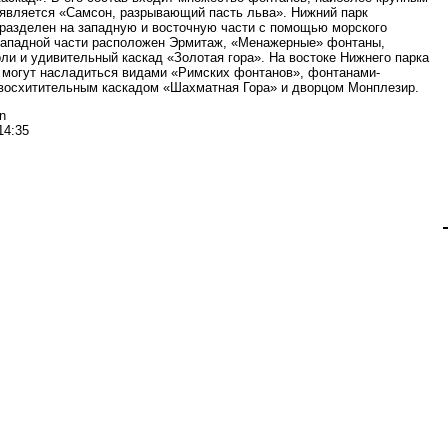
 является «Самсон, разрывающий пасть льва». Нижний парк
разделен на западную и восточную части с помощью морского
Западной части расположен Эрмитаж, «Менажерные» фонтаны,
ли и удивительный каскад «Золотая гора». На востоке Нижнего парка
 могут насладиться видами «Римских фонтанов», фонтанами-
восхитительным каскадом «Шахматная Гора» и дворцом Монплезир.
n
14:35