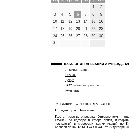
1
2
3
4
5
6
7
8
9
10
11
12
13
14
15
16
17
18
19
20
21
22
23
24
25
26
27
28
29
30
31
КАТАЛОГ ОРГАНИЗАЦИЙ И УЧРЕЖДЕН
Администрация
Бизнес
Досуг
ЖКХ и благоустройство
Культура
Учредители Т.С. Черных, Д.В. Лалетин
Гл. редактор А.Г. Болтачев
Газета зарегистрирована Управлением Феде
службы по надзору в сфере связи, информа
технологий и массовых коммуникаций по Ки
области св-во ПИ № ТУ43-00447 от 25 декабря 201