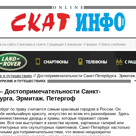
а на сайте
//
реклама в газете
//
редакция
//
вакансии
//
форум
//
блоги слобожан
е и путешествиях
// Достопримечательности Санкт-Петербурга. Эрмитаж
УРИЗМЕ И ПУТЕШЕСТВИЯХ
 Достопримечательности Санкт-
урга. Эрмитаж. Петергоф
рбург по праву считается самым красивым городом в России. Он
ебя необычайную красоту, искусство во всем его разнообразии. Здесь
множественные дворцы и храмы, которые поражают своим
ем. Все они выступают в качестве музеев, картинных галерей или
итектурных или скульптурных памятников. Санкт-Петербург настолько
ичными достопримечательностями, что можно неоднократно