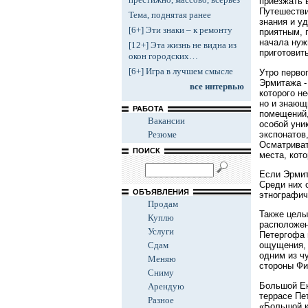
приезжать в
Путешестви
Тема, поднятая ранее
знания и у
[6+] Эти знаки – к ремонту
приятным, 
начала нуж
[12+] Эта жизнь не видна из
приготовит
окон городских…
[6+] Игра в лучшем смысле
Утро перво
Эрмитажа -
все интервью
которого н
но и знающ
РАБОТА
помещений,
Вакансии
особой уни
экспонатов
Резюме
Осматриват
ПОИСК
места, кот
Если Эрмит
Среди них 
ОБЪЯВЛЕНИЯ
этнографич
Продам
Также целы
Куплю
расположен
Услуги
Петергофа 
Сдам
ощущения, 
одним из ч
Меняю
стороны Фи
Сниму
Большой Ек
Арендую
террасе Пе
Разное
«Большой к