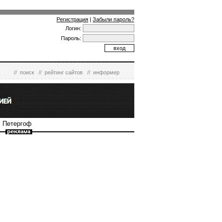
Регистрация
|
Забыли пароль?
Логин:
Пароль:
//
поиск
//
рейтинг сайтов
//
информер
. Петергоф