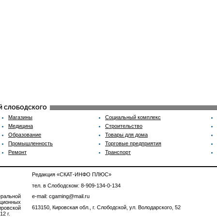
ИЙ СЛОБОДСКОГО
Магазины
Социальный комплекс
Медицина
Строительство
Образование
Товары для дома
Промышленность
Торговые предприятия
Ремонт
Транспорт
Редакция «СКАТ-ИНФО ПЛЮС»
тел. в Слободском: 8-909-134-0-134
ральной
e-mail: cgaming@mail.ru
ционных
613150, Кировская обл., г. Слободской, ул. Володарского, 52
ровской
2 г.