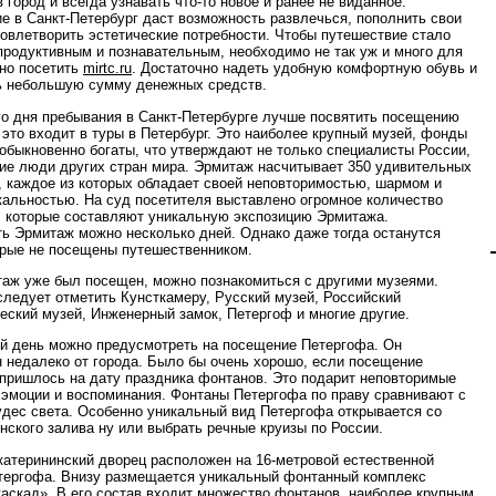
 город и всегда узнавать что-то новое и ранее не виданное.
е в Санкт-Петербург даст возможность развлечься, пополнить свои
довлетворить эстетические потребности. Чтобы путешествие стало
продуктивным и познавательным, необходимо не так уж и много для
но посетить
mirtc.ru
. Достаточно надеть удобную комфортную обувь и
ь небольшую сумму денежных средств.
го дня пребывания в Санкт-Петербурге лучше посвятить посещению
 это входит в туры в Петербург. Это наиболее крупный музей, фонды
еобыкновенно богаты, что утверждают не только специалисты России,
ие люди других стран мира. Эрмитаж насчитывает 350 удивительных
 каждое из которых обладает своей неповторимостью, шармом и
кальностью. На суд посетителя выставлено огромное количество
, которые составляют уникальную экспозицию Эрмитажа.
ь Эрмитаж можно несколько дней. Однако даже тогда останутся
орые не посещены путешественником.
аж уже был посещен, можно познакомиться с другими музеями.
следует отметить Кунсткамеру, Русский музей, Российский
еский музей, Инженерный замок, Петергоф и многие другие.
й день можно предусмотреть на посещение Петергофа. Он
 недалеко от города. Было бы очень хорошо, если посещение
пришлось на дату праздника фонтанов. Это подарит неповторимые
эмоции и воспоминания. Фонтаны Петергофа по праву сравнивают с
удес света. Особенно уникальный вид Петергофа открывается со
нского залива ну или выбрать речные круизы по России.
атерининский дворец расположен на 16-метровой естественной
тергофа. Внизу размещается уникальный фонтанный комплекс
аскад». В его состав входит множество фонтанов, наиболее крупным