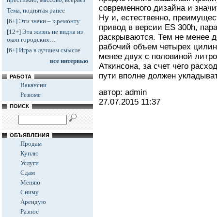
современного дизайна и знач
Тема, поднятая ранее
Ну и, естественно, преимуще
[6+] Эти знаки – к ремонту
привод в версии ES 300h, пара
[12+] Эта жизнь не видна из
раскрываются. Тем не менее д
окон городских…
рабочий объем четырех цилинд
[6+] Игра в лучшем смысле
менее двух с половиной литров
все интервью
Аткинсона, за счет чего расхо
пути вполне должен укладыват
РАБОТА
Вакансии
автор: admin
Резюме
27.07.2015
11:37
ПОИСК
ОБЪЯВЛЕНИЯ
Продам
Куплю
Услуги
Сдам
Меняю
Сниму
Арендую
Разное