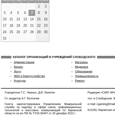
1
2
3
4
5
6
7
8
9
10
11
12
13
14
15
16
17
18
19
20
21
22
23
24
25
26
27
28
29
30
31
КАТАЛОГ ОРГАНИЗАЦИЙ И УЧРЕЖДЕНИЙ СЛОБОДСКОГО
Администрация
Магазины
Бизнес
Медицина
Досуг
Образование
ЖКХ и благоустройство
Промышленность
Культура
Ремонт
Учредители Т.С. Черных, Д.В. Лалетин
Редакция «СКАТ-И
Гл. редактор А.Г. Болтачев
тел. в Слободском: 
Газета зарегистрирована Управлением Федеральной
e-mail: cgaming@mail
службы по надзору в сфере связи, информационных
613150, Кировская об
технологий и массовых коммуникаций по Кировской
области св-во ПИ № ТУ43-00447 от 25 декабря 2012 г.