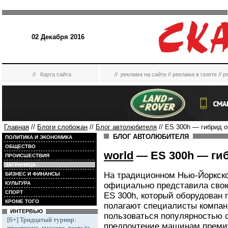
02 Декабря 2016
//
Карта сайта
//
реклама на сайте
//
реклама в газете
//
р
Главная
//
Блоги слобожан
//
Блог автолюбителя
// ES 300h — гибрид о
БЛОГ АВТОЛЮБИТЕЛЯ
ПОЛИТИКА И ЭКОНОМИКА
ОБЩЕСТВО
world
— ES 300h — гиб
ПРОИСШЕСТВИЯ
ЗАГРАНИЦА
На традиционном Нью-Йоркско
БИЗНЕС И ФИНАНСЫ
КУЛЬТУРА
официально представила свою
СПОРТ
ES 300h, который оборудован 
КРОМЕ ТОГО
полагают специалисты компан
ИНТЕРВЬЮ
пользоваться популярностью 
[6+] Тридцатый турнир:
предпочтение машинам премиу
престижно, массово, всерьёз