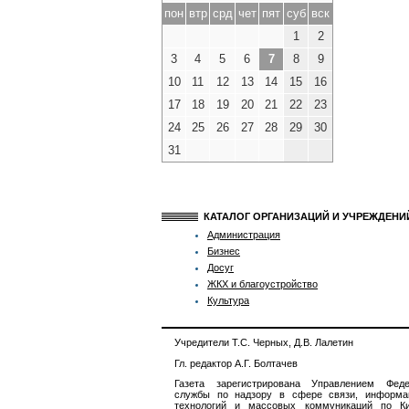
пон
втр
срд
чет
пят
суб
вск
1
2
3
4
5
6
7
8
9
10
11
12
13
14
15
16
17
18
19
20
21
22
23
24
25
26
27
28
29
30
31
КАТАЛОГ ОРГАНИЗАЦИЙ И УЧРЕЖДЕН
Администрация
Бизнес
Досуг
ЖКХ и благоустройство
Культура
Учредители Т.С. Черных, Д.В. Лалетин
Гл. редактор А.Г. Болтачев
Газета зарегистрирована Управлением Феде
службы по надзору в сфере связи, информа
технологий и массовых коммуникаций по Ки