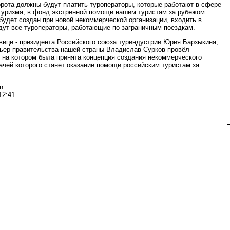
орота должны будут платить туроператоры, которые работают в сфере
туризма, в фонд экстренной помощи нашим туристам за рубежом.
будет создан при новой некоммерческой организации, входить в
дут все туроператоры, работающие по заграничным поездкам.
вице - президента Российского союза туриндустрии Юрия Барзыкина,
мьер правительства нашей страны Владислав Сурков провёл
 на котором была принята концепция создания некоммерческого
ачей которого станет оказание помощи российским туристам за
n
12:41