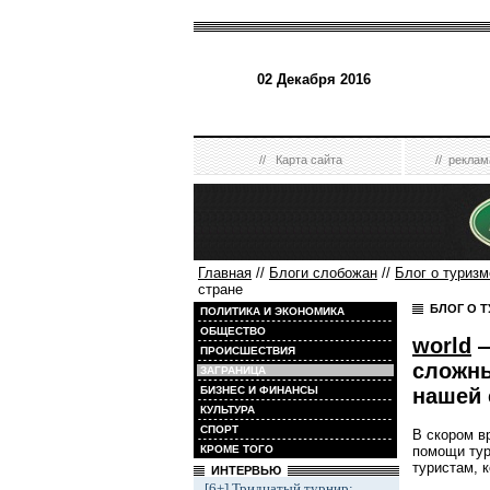
02 Декабря 2016
//
Карта сайта
//
реклам
Главная
//
Блоги слобожан
//
Блог о туризм
стране
БЛОГ О Т
ПОЛИТИКА И ЭКОНОМИКА
ОБЩЕСТВО
world
—
ПРОИСШЕСТВИЯ
сложны
ЗАГРАНИЦА
нашей 
БИЗНЕС И ФИНАНСЫ
КУЛЬТУРА
СПОРТ
В скором в
КРОМЕ ТОГО
помощи тур
туристам, 
ИНТЕРВЬЮ
[6+] Тридцатый турнир: