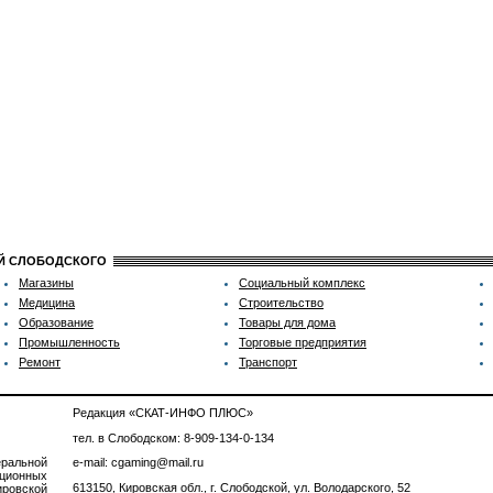
ИЙ СЛОБОДСКОГО
Магазины
Социальный комплекс
Медицина
Строительство
Образование
Товары для дома
Промышленность
Торговые предприятия
Ремонт
Транспорт
Редакция «СКАТ-ИНФО ПЛЮС»
тел. в Слободском: 8-909-134-0-134
ральной
e-mail: cgaming@mail.ru
ционных
613150, Кировская обл., г. Слободской, ул. Володарского, 52
ровской