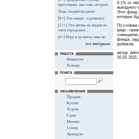
0,1% от об
престижно, массово, всерьёз
выездного 
Тема, поднятая ранее
Этот фонд 
которую бу
[6+] Эти знаки – к ремонту
[12+] Эта жизнь не видна из
По словам 
вице - пре
окон городских…
совещание,
[6+] Игра в лучшем смысле
фонда, зад
все интервью
рубежом.
автор: admi
РАБОТА
16.02.2015
Вакансии
Резюме
ПОИСК
ОБЪЯВЛЕНИЯ
Продам
Куплю
Услуги
Сдам
Меняю
Сниму
Арендую