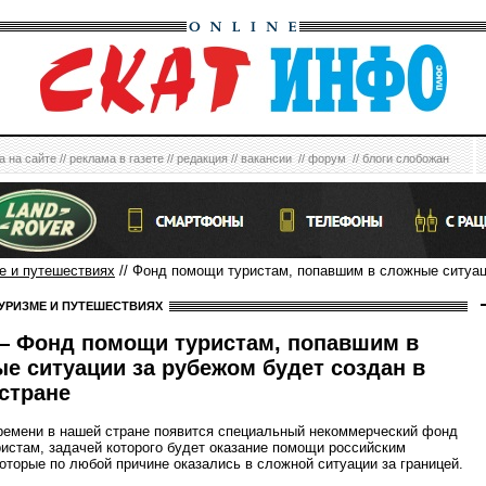
а на сайте
//
реклама в газете
//
редакция
//
вакансии
//
форум
//
блоги слобожан
е и путешествиях
// Фонд помощи туристам, попавшим в сложные ситуац
УРИЗМЕ И ПУТЕШЕСТВИЯХ
 Фонд помощи туристам, попавшим в
е ситуации за рубежом будет создан в
стране
ремени в нашей стране появится специальный некоммерческий фонд
истам, задачей которого будет оказание помощи российским
которые по любой причине оказались в сложной ситуации за границей.