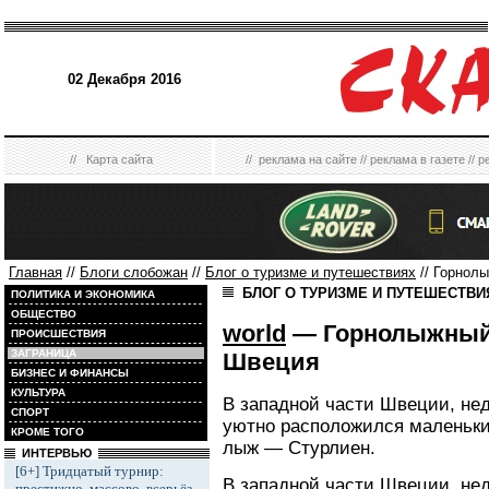
02 Декабря 2016
//
Карта сайта
//
реклама на сайте
//
реклама в газете
//
р
Главная
//
Блоги слобожан
//
Блог о туризме и путешествиях
// Горнол
БЛОГ О ТУРИЗМЕ И ПУТЕШЕСТВ
ПОЛИТИКА И ЭКОНОМИКА
ОБЩЕСТВО
world
— Горнолыжный 
ПРОИСШЕСТВИЯ
ЗАГРАНИЦА
Швеция
БИЗНЕС И ФИНАНСЫ
КУЛЬТУРА
В западной части Швеции, нед
СПОРТ
уютно расположился маленьки
КРОМЕ ТОГО
лыж — Стурлиен.
ИНТЕРВЬЮ
[6+] Тридцатый турнир:
В западной части Швеции, нед
престижно, массово, всерьёз