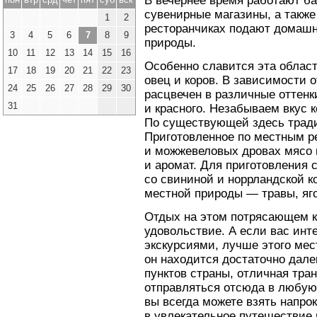
В вечернее время работают ба
сувенирные магазины, а также
1
2
ресторанчиках подают домаш
3
4
5
6
7
8
9
природы.
10
11
12
13
14
15
16
Особенно славится эта област
17
18
19
20
21
22
23
овец и коров. В зависимости 
24
25
26
27
28
29
30
расцвечен в различные оттенки
31
и красного. Незабываем вкус 
По существующей здесь тради
Приготовленное по местным р
и можжевеловых дровах мясо 
и аромат. Для приготовления 
со свининой и норрландской 
местной природы — травы, яг
Отдых на этом потрясающем к
удовольствие. А если вас инт
экскурсиями, лучше этого мест
он находится достаточно дале
пунктов страны, отличная тра
отправляться отсюда в любую 
вы всегда можете взять напро
в увлекательное путешествие 