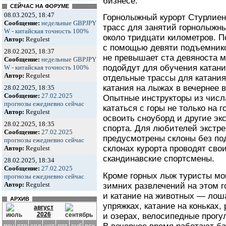
бизнесе.
СЕЙЧАС НА ФОРУМЕ
08.03.2025, 18:47
Горнолыжный курорт Стурлиен
Сообщение:
недельные GBPJPY
трасс для занятий горнолыжн
W - китайская точность 100%
около тридцати километров. П
Автор:
Regulest
с помощью девяти подъемников
28.02.2025, 18:37
не превышает ста девяноста м
Сообщение:
недельные GBPJPY
подойдут для обучения катани
W - китайская точность 100%
Автор:
Regulest
отдельные трассы для катания
катания на лыжах в вечернее 
28.02.2025, 18:35
Сообщение:
27.02.2025
Опытные инструкторы из числ
прогнозы ежедневно сейчас
кататься с горы не только на 
Автор:
Regulest
освоить сноуборд и другие э
28.02.2025, 18:35
спорта. Для любителей экстре
Сообщение:
27.02.2025
предусмотрены склоны без под
прогнозы ежедневно сейчас
склонах курорта проводят сво
Автор:
Regulest
скандинавские спортсмены.
28.02.2025, 18:34
Сообщение:
27.02.2025
Кроме горных лыж туристы мо
прогнозы ежедневно сейчас
Автор:
Regulest
зимних развлечений на этом г
и катание на животных — лош
АРХИВ
упряжках, катание на коньках,
август
2026
и озерах, велосипедные прогу
пон
втр
срд
чет
пят
суб
вск