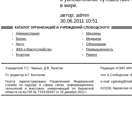
в мире.
автор: admin
30.06.2011
10:51
КАТАЛОГ ОРГАНИЗАЦИЙ И УЧРЕЖДЕНИЙ СЛОБОДСКОГО
Администрация
Магазины
Бизнес
Медицина
Досуг
Образование
ЖКХ и благоустройство
Промышленность
Культура
Ремонт
Учредители Т.С. Черных, Д.В. Лалетин
Редакция «СКАТ-И
Гл. редактор А.Г. Болтачев
тел. в Слободском: 
Газета зарегистрирована Управлением Федеральной
e-mail: cgaming@mail
службы по надзору в сфере связи, информационных
613150, Кировская об
технологий и массовых коммуникаций по Кировской
области св-во ПИ № ТУ43-00447 от 25 декабря 2012 г.