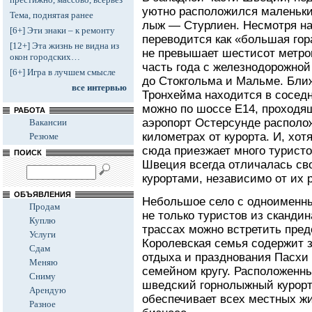
уютно расположился маленьки
Тема, поднятая ранее
лыж — Стурлиен. Несмотря на 
[6+] Эти знаки – к ремонту
переводится как «большая гор
[12+] Эта жизнь не видна из
не превышает шестисот метро
окон городских…
часть года с железнодорожной
[6+] Игра в лучшем смысле
до Стокгольма и Мальме. Бли
все интервью
Тронхейма находится в соседн
можно по шоссе Е14, проходя
РАБОТА
аэропорт Остерсунде располож
Вакансии
километрах от курорта. И, хот
Резюме
сюда приезжает много турист
ПОИСК
Швеция всегда отличалась с
курортами, независимо от их 
ОБЪЯВЛЕНИЯ
Небольшое село с одноименн
Продам
не только туристов из сканди
Куплю
трассах можно встретить пред
Услуги
Королевская семья содержит 
Сдам
отдыха и празднования Пасхи 
Меняю
семейном кругу. Расположенн
Сниму
шведский горнолыжный курорт
Арендую
обеспечивает всех местных ж
Разное