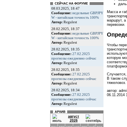
СЕЙЧАС НА ФОРУМЕ
даль
08.03.2025, 18:47
Масса и га
Сообщение:
недельные GBPJPY
транспорти
W - китайская точность 100%
маршрут, а
Автор:
Regulest
перевозки.
28.02.2025, 18:37
Сообщение:
недельные GBPJPY
Опреде
W - китайская точность 100%
Автор:
Regulest
Чтобы пере
транспортн
28.02.2025, 18:35
используют
Сообщение:
27.02.2025
которую мо
прогнозы ежедневно сейчас
соответств
Автор:
Regulest
платформой
28.02.2025, 18:35
Случается,
Сообщение:
27.02.2025
В таком сл
прогнозы ежедневно сейчас
тяжеловоз.
Автор:
Regulest
28.02.2025, 18:34
автор: admi
Сообщение:
27.02.2025
06.11.2014
прогнозы ежедневно сейчас
Автор:
Regulest
АРХИВ
август
2026
пон
втр
срд
чет
пят
суб
вск