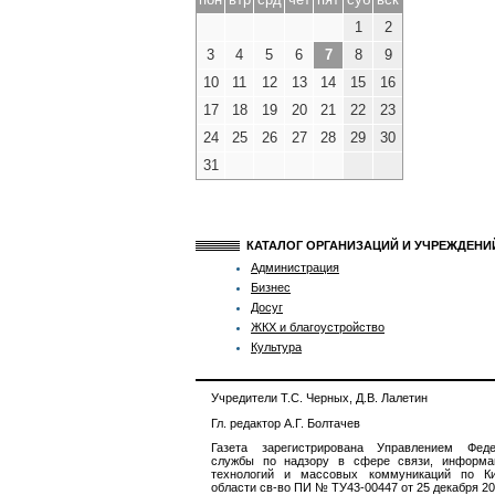
1
2
3
4
5
6
7
8
9
10
11
12
13
14
15
16
17
18
19
20
21
22
23
24
25
26
27
28
29
30
31
КАТАЛОГ ОРГАНИЗАЦИЙ И УЧРЕЖДЕН
Администрация
Бизнес
Досуг
ЖКХ и благоустройство
Культура
Учредители Т.С. Черных, Д.В. Лалетин
Гл. редактор А.Г. Болтачев
Газета зарегистрирована Управлением Феде
службы по надзору в сфере связи, информа
технологий и массовых коммуникаций по Ки
области св-во ПИ № ТУ43-00447 от 25 декабря 201