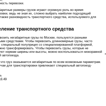
ность перевозки.
баритные размеры грузов играют огромную роль во время
ровки, ведь не зная их, сложно выбрать наиболее подходящий
 также разновидность транспортного средства, используемого для
ление транспортного средства
возить негабаритные грузы по Москве, пользуются разными
ыми средствами. Чтобы перевозить длинномерные грузы, часто
 специальный полуприцеп со специализированной платформой,
жно трансформировать. Чтобы перевозить грузы, которые не
уют нормам ширины или высоты, можно воспользоваться низкорамной
 автопоезда.
 что груз оказывается негабаритным по всем возможным параметрам.
учае для транспортировки привлекают специальный автопоезд-
n
16:49