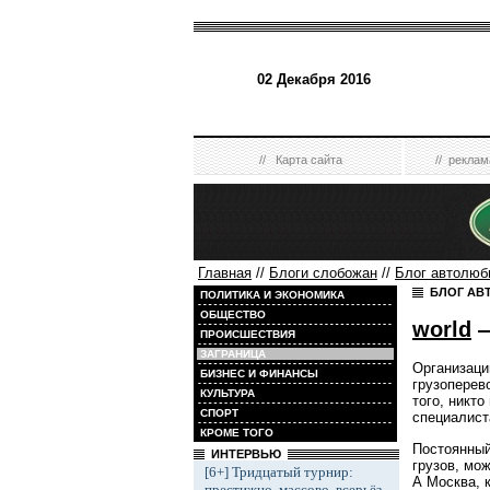
02 Декабря 2016
//
Карта сайта
//
реклам
Главная
//
Блоги слобожан
//
Блог автолюб
БЛОГ АВ
ПОЛИТИКА И ЭКОНОМИКА
ОБЩЕСТВО
world
—
ПРОИСШЕСТВИЯ
ЗАГРАНИЦА
Организаци
БИЗНЕС И ФИНАНСЫ
грузоперев
КУЛЬТУРА
того, никто
СПОРТ
специалист
КРОМЕ ТОГО
Постоянный
ИНТЕРВЬЮ
грузов, мо
[6+] Тридцатый турнир:
А Москва, 
престижно, массово, всерьёз