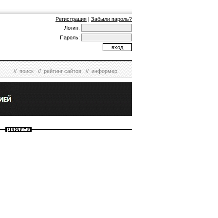
Регистрация
|
Забыли пароль?
Логин:
Пароль:
//
поиск
//
рейтинг сайтов
//
информер