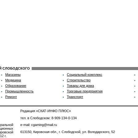
ИЙ СЛОБОДСКОГО
Магазины
Социальный комплекс
Медицина
Строительство
Образование
Товары для дома
Промышленность
Торговые предприятия
Ремонт
Транспорт
Редакция «СКАТ-ИНФО ПЛЮС»
тел. в Слободском: 8-909-134-0-134
ральной
e-mail: cgaming@mail.ru
ционных
613150, Кировская обл., г. Слободской, ул. Володарского, 52
ровской
2 г.