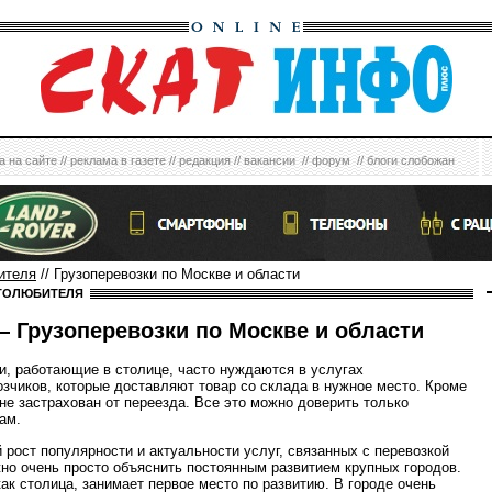
а на сайте
//
реклама в газете
//
редакция
//
вакансии
//
форум
//
блоги слобожан
ителя
// Грузоперевозки по Москве и области
ТОЛЮБИТЕЛЯ
 Грузоперевозки по Москве и области
и, работающие в столице, часто нуждаются в услугах
озчиков, которые доставляют товар со склада в нужное место. Кроме
 не застрахован от переезда. Все это можно доверить только
ам.
 рост популярности и актуальности услуг, связанных с перевозкой
жно очень просто объяснить постоянным развитием крупных городов.
как столица, занимает первое место по развитию. В городе очень