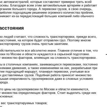
ых автомагистралей, которые составляют примерно треть всей
сквы. Благодаря всем этим автомобильным артериям и работает
рганизм большого города. А перевозки грузов, в свою очередь,
аиболее подходящим решением огромного количества проблем,
зникают из-за передислокаций больших компаний либо обычного
асстояния
о людей считают, что сложность транспортировки, прежде всего,
расстояния, на которое будет отправлен груз. Поэтому многие
анспортировку грузов очень простым занятием.
ействительности все абсолютно иначе. Главное отличие в том, что
озки по Москве и области нуждаются в серьезной подготовке.
 множество факторов, влияющих на сложность транспортировки.
ы в столичных компаниях, занимающихся перевозками, постоянно
схемами движения, а также изменениями на них, разрабатывая при
лее подходящий маршрут, планируя перевозки, учитывая все
и доставляемых грузов. Подобная работа приносит множество
вышая оперативность грузоперевозок даже в сложных условиях
орода.
что цены на грузоперевозки по Москве и области изменяются,
т множества определяющих факторов. Стоит выделить среди них
основных:
и вес транспортируемых товаров;
м;