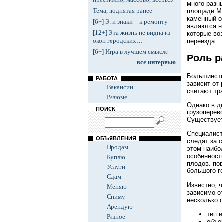
много разн
Тема, поднятая ранее
площади Мо
каменный о
[6+] Эти знаки – к ремонту
являются н
[12+] Эта жизнь не видна из
которые во
окон городских…
переезда.
[6+] Игра в лучшем смысле
Роль р
все интервью
Большинств
РАБОТА
зависит от 
Вакансии
считают тр
Резюме
Однако в д
ПОИСК
грузоперев
Существует
Специалист
ОБЪЯВЛЕНИЯ
следят за 
Продам
этом наибо
особенност
Куплю
плодов, по
Услуги
большого г
Сдам
Известно, 
Меняю
зависимо о
Сниму
несколько 
Арендую
тип 
Разное
объе