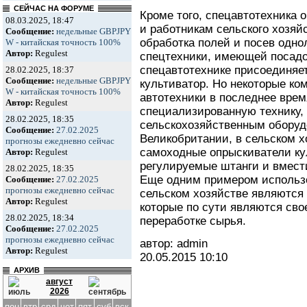
СЕЙЧАС НА ФОРУМЕ
Кроме того, спецавтотехника
08.03.2025, 18:47
и работникам сельского хозяйс
Сообщение:
недельные GBPJPY
обработка полей и посев одно
W - китайская точность 100%
Автор:
Regulest
спецтехники, имеющей посадоч
спецавтотехнике присоединяет
28.02.2025, 18:37
Сообщение:
недельные GBPJPY
культиватор. Но некоторые ко
W - китайская точность 100%
автотехники в последнее врем
Автор:
Regulest
специализированную технику,
28.02.2025, 18:35
сельскохозяйственным оборудо
Сообщение:
27.02.2025
Великобритании, в сельском 
прогнозы ежедневно сейчас
самоходные опрыскиватели ку
Автор:
Regulest
регулируемые штанги и вмест
28.02.2025, 18:35
Еще одним примером использо
Сообщение:
27.02.2025
прогнозы ежедневно сейчас
сельском хозяйстве являются
Автор:
Regulest
которые по сути являются сво
28.02.2025, 18:34
переработке сырья.
Сообщение:
27.02.2025
прогнозы ежедневно сейчас
автор: admin
Автор:
Regulest
20.05.2015
10:10
АРХИВ
август
2026
пон
втр
срд
чет
пят
суб
вск