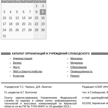
1
2
3
4
5
6
7
8
9
10
11
12
13
14
15
16
17
18
19
20
21
22
23
24
25
26
27
28
29
30
31
КАТАЛОГ ОРГАНИЗАЦИЙ И УЧРЕЖДЕНИЙ СЛОБОДСКОГО
Администрация
Магазины
Бизнес
Медицина
Досуг
Образование
ЖКХ и благоустройство
Промышленность
Культура
Ремонт
Учредители Т.С. Черных, Д.В. Лалетин
Редакция «СКАТ-И
Гл. редактор А.Г. Болтачев
тел. в Слободском: 
Газета зарегистрирована Управлением Федеральной
e-mail: cgaming@mail
службы по надзору в сфере связи, информационных
613150, Кировская об
технологий и массовых коммуникаций по Кировской
области св-во ПИ № ТУ43-00447 от 25 декабря 2012 г.