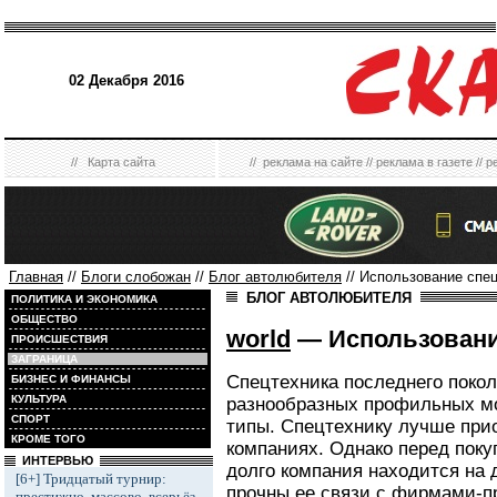
02 Декабря 2016
//
Карта сайта
//
реклама на сайте
//
реклама в газете
//
р
Главная
//
Блоги слобожан
//
Блог автолюбителя
// Использование спе
БЛОГ АВТОЛЮБИТЕЛЯ
ПОЛИТИКА И ЭКОНОМИКА
ОБЩЕСТВО
world
— Использовани
ПРОИСШЕСТВИЯ
ЗАГРАНИЦА
Спецтехника последнего покол
БИЗНЕС И ФИНАНСЫ
КУЛЬТУРА
разнообразных профильных м
СПОРТ
типы. Спецтехнику лучше при
КРОМЕ ТОГО
компаниях. Однако перед поку
ИНТЕРВЬЮ
долго компания находится на 
[6+] Тридцатый турнир:
прочны ее связи с фирмами-п
престижно, массово, всерьёз