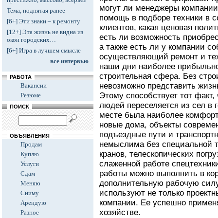
могут ли менеджеры компании
Тема, поднятая ранее
помощь в подборе техники в с
[6+] Эти знаки – к ремонту
клиентов, какая ценовая поли
[12+] Эта жизнь не видна из
есть ли возможность приобрес
окон городских…
а также есть ли у компании с
[6+] Игра в лучшем смысле
осуществляющий ремонт и те
все интервью
наши дни наиболее прибыльно
строительная сфера. Без стро
РАБОТА
невозможно представить жизнь
Вакансии
Этому способствует тот факт,
Резюме
людей переселяется из сел в 
ПОИСК
месте была наиболее комфорт
новые дома, объекты совреме
подъездные пути и транспортн
ОБЪЯВЛЕНИЯ
немыслима без специальной т
Продам
кранов, телескопических погру
Куплю
слаженной работе спецтехник
Услуги
работы можно выполнить в кор
Сдам
дополнительную рабочую силу
Меняю
используют не только проектн
Сниму
компании. Ее успешно примен
Арендую
хозяйстве.
Разное