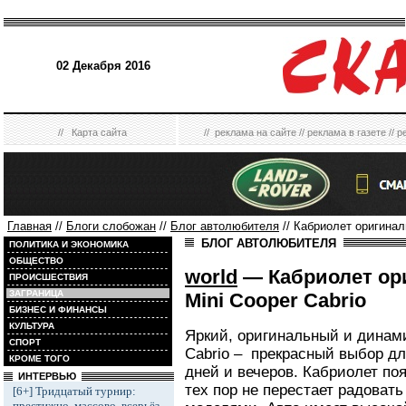
02 Декабря 2016
//
Карта сайта
//
реклама на сайте
//
реклама в газете
//
р
Главная
//
Блоги слобожан
//
Блог автолюбителя
// Кабриолет оригинал
БЛОГ АВТОЛЮБИТЕЛЯ
ПОЛИТИКА И ЭКОНОМИКА
ОБЩЕСТВО
world
— Кабриолет ор
ПРОИСШЕСТВИЯ
ЗАГРАНИЦА
Mini Cooper Cabrio
БИЗНЕС И ФИНАНСЫ
КУЛЬТУРА
Яркий, оригинальный и динам
СПОРТ
Cabrio – прекрасный выбор д
КРОМЕ ТОГО
дней и вечеров. Кабриолет поя
ИНТЕРВЬЮ
тех пор не перестает радоват
[6+] Тридцатый турнир:
престижно, массово, всерьёз