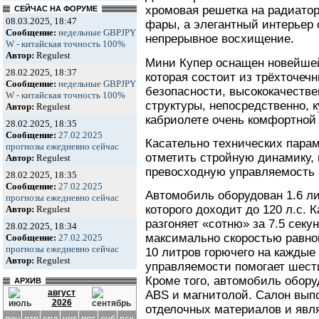
хромовая решетка на радиато
СЕЙЧАС НА ФОРУМЕ
08.03.2025, 18:47
фары, а элегантный интерьер 
Сообщение:
недельные GBPJPY
непрерывное восхищение.
W - китайская точность 100%
Автор:
Regulest
Мини Купер оснащен новейшей
28.02.2025, 18:37
которая состоит из трёхточеч
Сообщение:
недельные GBPJPY
безопасности, высококачестве
W - китайская точность 100%
структуры, непосредственно, к
Автор:
Regulest
кабриолете очень комфортной
28.02.2025, 18:35
Сообщение:
27.02.2025
Касательно технических парам
прогнозы ежедневно сейчас
отметить стройную динамику,
Автор:
Regulest
превосходную управляемость (
28.02.2025, 18:35
Сообщение:
27.02.2025
Автомобиль оборудован 1.6 л
прогнозы ежедневно сейчас
которого доходит до 120 л.с. 
Автор:
Regulest
разгоняет «сотню» за 7.5 секу
28.02.2025, 18:34
максимально скоростью равной
Сообщение:
27.02.2025
прогнозы ежедневно сейчас
10 литров горючего на каждые
Автор:
Regulest
управляемости помогает шести
Кроме того, автомобиль обор
АРХИВ
август
ABS и магнитолой. Салон вып
2026
отделочных материалов и явл
пон
втр
срд
чет
пят
суб
вск