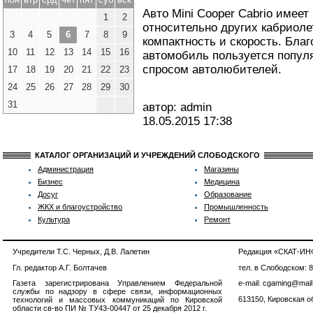
Авто Mini Cooper Cabrio имее
1
2
относительно других кабриоле
3
4
5
6
7
8
9
компактность и скорость. Бла
10
11
12
13
14
15
16
автомобиль пользуется попу
спросом автолюбителей.
17
18
19
20
21
22
23
24
25
26
27
28
29
30
31
автор: admin
18.05.2015
17:38
КАТАЛОГ ОРГАНИЗАЦИЙ И УЧРЕЖДЕНИЙ СЛОБОДСКОГО
Администрация
Магазины
Бизнес
Медицина
Досуг
Образование
ЖКХ и благоустройство
Промышленность
Культура
Ремонт
Учредители Т.С. Черных, Д.В. Лалетин
Редакция «СКАТ-И
Гл. редактор А.Г. Болтачев
тел. в Слободском: 
Газета зарегистрирована Управлением Федеральной
e-mail: cgaming@mail
службы по надзору в сфере связи, информационных
613150, Кировская об
технологий и массовых коммуникаций по Кировской
области св-во ПИ № ТУ43-00447 от 25 декабря 2012 г.