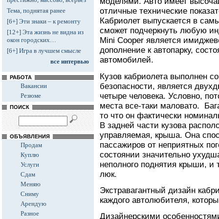
моделями. Авто имеет высоч
отличные технические показат
Тема, поднятая ранее
Кабриолет выпускается в самы
[6+] Эти знаки – к ремонту
сможет подчеркнуть любую ин
[12+] Эта жизнь не видна из
Mini Cooper является имиджев
окон городских…
дополнение к автопарку, сост
[6+] Игра в лучшем смысле
автомобилей.
все интервью
Кузов кабриолета выполнен с
РАБОТА
безопасности, является двухд
Вакансии
четыре человека. Условно, по
Резюме
места все-таки маловато. Баг
ПОИСК
то что он фактически номинал
В задней части кузова распол
управляемая, крыша. Она спо
ОБЪЯВЛЕНИЯ
пассажиров от неприятных пог
Продам
состоянии значительно ухудша
Куплю
неполного поднятия крыши, и 
Услуги
люк.
Сдам
Меняю
Экстравагантный дизайн кабр
Сниму
каждого автолюбителя, которы
Арендую
Разное
Дизайнерскими особенностям