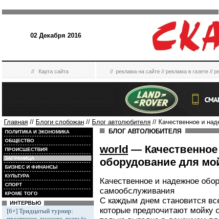
02 Декабря 2016
//
Карта сайта
//
реклама на сайте
//
реклама в газете
//
р
Главная
//
Блоги слобожан
//
Блог автолюбителя
// Качественное и на
БЛОГ АВТОЛЮБИТЕЛЯ
ПОЛИТИКА И ЭКОНОМИКА
ОБЩЕСТВО
world
— Качественное
ПРОИСШЕСТВИЯ
ЗАГРАНИЦА
оборудование для мо
БИЗНЕС И ФИНАНСЫ
КУЛЬТУРА
Качественное и надежное обо
СПОРТ
самообслуживания
КРОМЕ ТОГО
С каждым днем становится вс
ИНТЕРВЬЮ
которые предпочитают мойку 
[6+] Тридцатый турнир:
престижно, массово, всерьёз