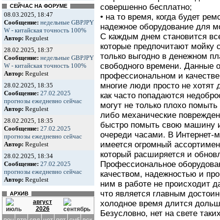
совершенно бесплатно;
СЕЙЧАС НА ФОРУМЕ
08.03.2025, 18:47
• на то время, когда будет ре
Сообщение:
недельные GBPJPY
надежное оборудование для 
W - китайская точность 100%
С каждым днем становится вс
Автор:
Regulest
которые предпочитают мойку 
28.02.2025, 18:37
только выгодно в денежном пла
Сообщение:
недельные GBPJPY
свободного времени. Данные 
W - китайская точность 100%
Автор:
Regulest
профессиональном и качестве
многие люди просто не хотят 
28.02.2025, 18:35
Сообщение:
27.02.2025
как часто попадаются недобро
прогнозы ежедневно сейчас
могут не только плохо помыть 
Автор:
Regulest
либо механические поврежден
28.02.2025, 18:35
быстро помыть свою машину и
Сообщение:
27.02.2025
очереди часами. В Интернет-м
прогнозы ежедневно сейчас
имеется огромный ассортимен
Автор:
Regulest
который расширяется и обнов
28.02.2025, 18:34
Профессиональное оборудова
Сообщение:
27.02.2025
прогнозы ежедневно сейчас
качеством, надежностью и про
Автор:
Regulest
ним в работе не происходит д
что является главным достоинс
АРХИВ
август
холодное время длится дольш
2026
Безусловно, нет на свете таки
пон
втр
срд
чет
пят
суб
вск