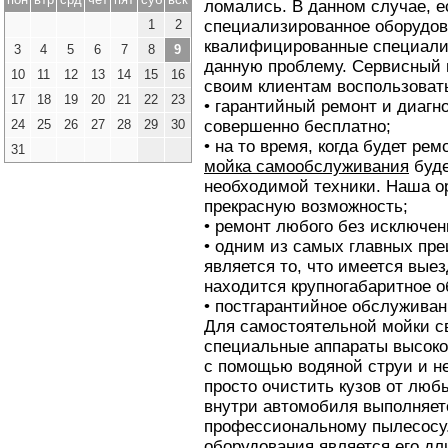
ломались. В данном случае, е
1
2
специализированное оборудов
квалифицированные специали
3
4
5
6
7
8
9
данную проблему. Сервисный 
10
11
12
13
14
15
16
своим клиентам воспользова
17
18
19
20
21
22
23
• гарантийный ремонт и диагн
24
25
26
27
28
29
30
совершенно бесплатно;
• на то время, когда будет ре
31
мойка самообслуживания
буде
необходимой техники. Наша о
прекрасную возможность;
• ремонт любого без исключен
• одним из самых главных пр
является то, что имеется выез
находится крупногабаритное о
• постгарантийное обслуживан
Для самостоятельной мойки с
специальные аппараты высоко
с помощью водяной струи и н
просто очистить кузов от люб
внутри автомобиля выполняет
профессиональному пылесосу.
оборудования является его дл