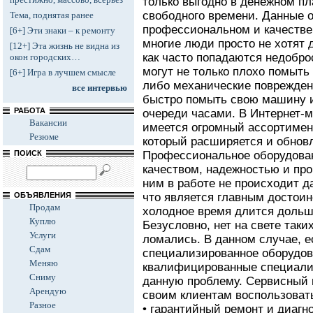
только выгодно в денежном пла
свободного времени. Данные 
Тема, поднятая ранее
профессиональном и качестве
[6+] Эти знаки – к ремонту
многие люди просто не хотят 
[12+] Эта жизнь не видна из
как часто попадаются недобро
окон городских…
могут не только плохо помыть 
[6+] Игра в лучшем смысле
либо механические поврежден
все интервью
быстро помыть свою машину и
РАБОТА
очереди часами. В Интернет-м
Вакансии
имеется огромный ассортимен
Резюме
который расширяется и обнов
ПОИСК
Профессиональное оборудова
качеством, надежностью и про
ним в работе не происходит д
ОБЪЯВЛЕНИЯ
что является главным достоинс
Продам
холодное время длится дольш
Куплю
Безусловно, нет на свете таки
Услуги
ломались. В данном случае, е
Сдам
специализированное оборудов
Меняю
квалифицированные специали
Сниму
данную проблему. Сервисный 
Арендую
своим клиентам воспользова
Разное
• гарантийный ремонт и диагн