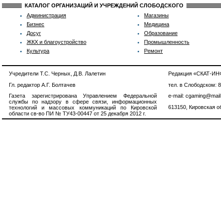
КАТАЛОГ ОРГАНИЗАЦИЙ И УЧРЕЖДЕНИЙ СЛОБОДСКОГО
Администрация
Магазины
Бизнес
Медицина
Досуг
Образование
ЖКХ и благоустройство
Промышленность
Культура
Ремонт
Учредители Т.С. Черных, Д.В. Лалетин
Редакция «СКАТ-И
Гл. редактор А.Г. Болтачев
тел. в Слободском: 
Газета зарегистрирована Управлением Федеральной
e-mail: cgaming@mail
службы по надзору в сфере связи, информационных
613150, Кировская об
технологий и массовых коммуникаций по Кировской
области св-во ПИ № ТУ43-00447 от 25 декабря 2012 г.