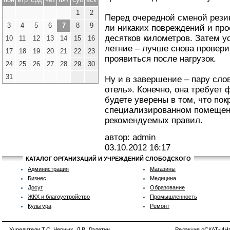
1
2
Перед очередной сменой рези
3
4
5
6
7
8
9
ли никаких повреждений и про
десятков километров. Затем 
10
11
12
13
14
15
16
летние – лучше снова провери
17
18
19
20
21
22
23
проявиться после нагрузок.
24
25
26
27
28
29
30
31
Ну и в завершение – пару слов
отель». Конечно, она требует 
будете уверены в том, что по
специализированном помещен
рекомендуемых правил.
автор: admin
03.10.2012
16:17
КАТАЛОГ ОРГАНИЗАЦИЙ И УЧРЕЖДЕНИЙ СЛОБОДСКОГО
Администрация
Магазины
Бизнес
Медицина
Досуг
Образование
ЖКХ и благоустройство
Промышленность
Культура
Ремонт
Учредители Т.С. Черных, Д.В. Лалетин
Редакция «СКАТ-И