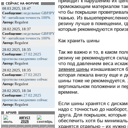
приводит к нарушению их цело
СЕЙЧАС НА ФОРУМЕ
промокающим материалом так 
08.03.2025, 18:47
что бы покрышки проветривали
Сообщение:
недельные GBPJPY
тканью. Из вышеперечисленно
W - китайская точность 100%
Автор:
Regulest
резину лучше в помещении, гд
которые рекомендуются произ
28.02.2025, 18:37
Сообщение:
недельные GBPJPY
W - китайская точность 100%
Как хранить шины
Автор:
Regulest
28.02.2025, 18:35
Так же важно и то, в каком по
Сообщение:
27.02.2025
резину не рекомендуется скла
прогнозы ежедневно сейчас
что под давлением веса искажа
Автор:
Regulest
зимние шины
изнашиваются бы
28.02.2025, 18:35
которая лежала внизу еще и 
Сообщение:
27.02.2025
прогнозы ежедневно сейчас
шины тоже не рекомендуется.
Автор:
Regulest
вертикальном положении и пе
28.02.2025, 18:34
времени.
Сообщение:
27.02.2025
прогнозы ежедневно сейчас
Если шины хранятся с дисками
Автор:
Regulest
надо с точностью до наоборот,
АРХИВ
друга. Для покрышек, которые
август
обеспечить хотя бы минималь
2026
хранятся отдельно – их нужно 
пон
втр
срд
чет
пят
суб
вск