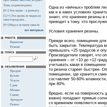
Тема, поднятая ранее
Одна из «вечных» проблем лю
[6+] Эти знаки – к ремонту
как и в каких условиях храни
[12+] Эта жизнь не видна из
знают, что хранение резины в
окон городских…
приводит к тому, что прослуж
[6+] Игра в лучшем смысле
все интервью
Условия хранения резины.
РАБОТА
Прежде всего, помещение для
Вакансии
быть закрытое. Температура в
Резюме
превышать +25 градусов и опус
ПОИСК
Производители говорят, что о
хранения – от +10 до +12 град
учитывать какая в помещении
ОБЪЯВЛЕНИЯ
то резина стареет быстрее. О
Продам
помещении, где хранится сме
Куплю
составляет 50-60% влажности,
Услуги
при 80%.
Сдам
Меняю
Вредно, если на поверхность
Сниму
важно) попадают прямые солн
Арендую
со временем появляются микр
Разное