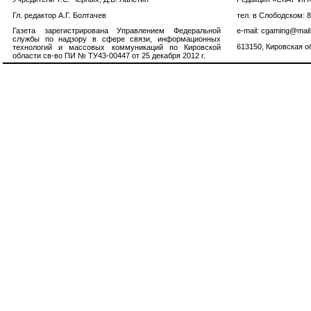
Гл. редактор А.Г. Болтачев
тел. в Слободском: 
Газета зарегистрирована Управлением Федеральной
e-mail: cgaming@mail
службы по надзору в сфере связи, информационных
613150, Кировская об
технологий и массовых коммуникаций по Кировской
области св-во ПИ № ТУ43-00447 от 25 декабря 2012 г.