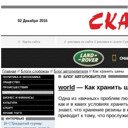
02 Декабря 2016
//
Карта сайта
//
реклама на сайте
//
реклама в газете
//
р
Главная
//
Блоги слобожан
//
Блог автолюбителя
// Как хранить шины
БЛОГ АВТОЛЮБИТЕЛЯ
ПОЛИТИКА И ЭКОНОМИКА
ОБЩЕСТВО
world
— Как хранить 
ПРОИСШЕСТВИЯ
ЗАГРАНИЦА
Одна из «вечных» проблем лю
БИЗНЕС И ФИНАНСЫ
КУЛЬТУРА
как и в каких условиях храни
СПОРТ
знают, что хранение резины в
КРОМЕ ТОГО
приводит к тому, что прослуж
ИНТЕРВЬЮ
[6+] Тридцатый турнир:
престижно, массово, всерьёз