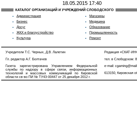
18.05.2015
17:40
КАТАЛОГ ОРГАНИЗАЦИЙ И УЧРЕЖДЕНИЙ СЛОБОДСКОГО
Администрация
Магазины
Бизнес
Медицина
Досуг
Образование
ЖКХ и благоустройство
Промышленность
Культура
Ремонт
Учредители Т.С. Черных, Д.В. Лалетин
Редакция «СКАТ-И
Гл. редактор А.Г. Болтачев
тел. в Слободском: 
Газета зарегистрирована Управлением Федеральной
e-mail: cgaming@mail
службы по надзору в сфере связи, информационных
613150, Кировская об
технологий и массовых коммуникаций по Кировской
области св-во ПИ № ТУ43-00447 от 25 декабря 2012 г.