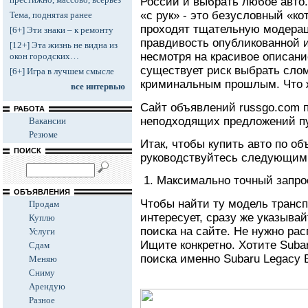
России и выбрать любое авто.
«с рук» - это безусловный «ко
Тема, поднятая ранее
проходят тщательную модераци
[6+] Эти знаки – к ремонту
правдивость опубликованной
[12+] Эта жизнь не видна из
несмотря на красивое описани
окон городских…
существует риск выбрать сло
[6+] Игра в лучшем смысле
криминальным прошлым. Что 
все интервью
Сайт объявлений russgo.com п
РАБОТА
неподходящих предложений пу
Вакансии
Резюме
Итак, чтобы купить авто по о
ПОИСК
руководствуйтесь следующим
1. Максимально точный запрос
ОБЪЯВЛЕНИЯ
Чтобы найти ту модель трансп
Продам
интересует, сразу же указыва
Куплю
поиска на сайте. Не нужно ра
Услуги
Ищите конкретно. Хотите Suba
Сдам
поиска именно Subaru Legacy 
Меняю
Сниму
Арендую
Разное