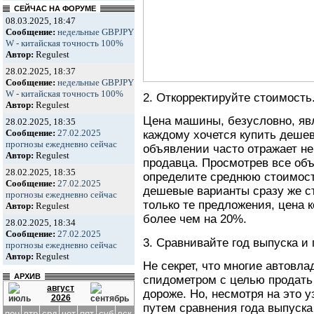
СЕЙЧАС НА ФОРУМЕ
08.03.2025, 18:47
Сообщение:
недельные GBPJPY
W - китайская точность 100%
Автор:
Regulest
28.02.2025, 18:37
Сообщение:
недельные GBPJPY
W - китайская точность 100%
2. Откорректируйте стоимость
Автор:
Regulest
Цена машины, безусловно, яв
28.02.2025, 18:35
Сообщение:
27.02.2025
каждому хочется купить дешев
прогнозы ежедневно сейчас
объявлении часто отражает н
Автор:
Regulest
продавца. Просмотрев все объ
28.02.2025, 18:35
определите среднюю стоимост
Сообщение:
27.02.2025
дешевые варианты сразу же с
прогнозы ежедневно сейчас
только те предложения, цена к
Автор:
Regulest
более чем на 20%.
28.02.2025, 18:34
Сообщение:
27.02.2025
3. Сравнивайте год выпуска и 
прогнозы ежедневно сейчас
Автор:
Regulest
Не секрет, что многие автов
АРХИВ
спидометром с целью продать 
август
дороже. Но, несмотря на это
2026
путем сравнения года выпуска
пон
втр
срд
чет
пят
суб
вск