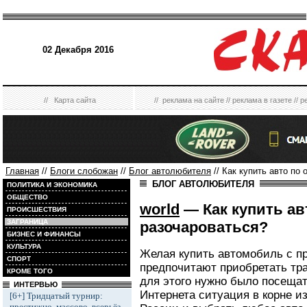
02 Декабря 2016
//
Карта сайта
//
реклама на сайте
//
реклама в газете
//
р
Главная
//
Блоги слобожан
//
Блог автолюбителя
// Как купить авто по
БЛОГ АВТОЛЮБИТЕЛЯ
ПОЛИТИКА И ЭКОНОМИКА
ОБЩЕСТВО
world
— Как купить ав
ПРОИСШЕСТВИЯ
ЗАГРАНИЦА
разочароваться?
БИЗНЕС И ФИНАНСЫ
КУЛЬТУРА
Желая купить автомобиль с п
СПОРТ
предпочитают приобретать тра
КРОМЕ ТОГО
для этого нужно было посещат
ИНТЕРВЬЮ
Интернета ситуация в корне 
[6+] Тридцатый турнир:
престижно, массово, всерьёз