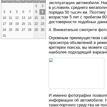
эксплуатации автомобиля. На
1
2
в условиях среднего мегаполи
3
4
5
6
7
8
9
порядка 50 тысяч км. Поэтому
возрастом 5 лет с пробегом 60
10
11
12
13
14
15
16
достоверности подобных данн
17
18
19
20
21
22
23
4. Внимательно смотрите фото
24
25
26
27
28
29
30
31
Огромным преимуществом сайт
просмотра объявлений в режи
критерии поиска, вы можете с
наиболее подходящий вариант
И именно фотографии позволя
информации об автомобиле. 
транспортного средства не по