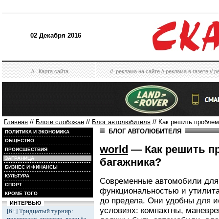
02 Декабря 2016
//
Карта сайта
//
реклама на сайте
//
реклама в газете
//
р
Главная
//
Блоги слобожан
//
Блог автолюбителя
// Как решить пробле
БЛОГ АВТОЛЮБИТЕЛЯ
ПОЛИТИКА И ЭКОНОМИКА
ОБЩЕСТВО
world
— Как решить п
ПРОИСШЕСТВИЯ
ЗАГРАНИЦА
багажника?
БИЗНЕС И ФИНАНСЫ
КУЛЬТУРА
Современные автомобили для
СПОРТ
функциональностью и утилит
КРОМЕ ТОГО
до предела. Они удобны для и
ИНТЕРВЬЮ
условиях: компактны, маневре
[6+] Тридцатый турнир:
престижно, массово, всерьёз