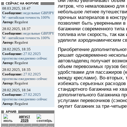
они легко увеличивают объем 
СЕЙЧАС НА ФОРУМЕ
литров, что немаловажно для 
08.03.2025, 18:47
небольшое летнее путешестви
Сообщение:
недельные GBPJPY
прочных материалов в констру
W - китайская точность 100%
Автор:
Regulest
позволяет быть уверенными в
багажники современного типа 
28.02.2025, 18:37
Сообщение:
недельные GBPJPY
топлива или скорость, так ка
W - китайская точность 100%
уделили аэродинамическим св
Автор:
Regulest
Приобретение дополнительног
28.02.2025, 18:35
Сообщение:
27.02.2025
решает одновременно нескольк
прогнозы ежедневно сейчас
автовладелец получает возмо
Автор:
Regulest
объем перевозимых грузов бе
28.02.2025, 18:35
удобствами для пассажиров (
Сообщение:
27.02.2025
между креслами). Во-вторых, 
прогнозы ежедневно сейчас
избежать серьезных расходов 
Автор:
Regulest
стандартного багажника не хва
28.02.2025, 18:34
дополнительного багажника п
Сообщение:
27.02.2025
прогнозы ежедневно сейчас
услугами перевозчиков (сэкон
Автор:
Regulest
окупит багажник за три-четыре
АРХИВ
август
2026
пон
втр
срд
чет
пят
суб
вск