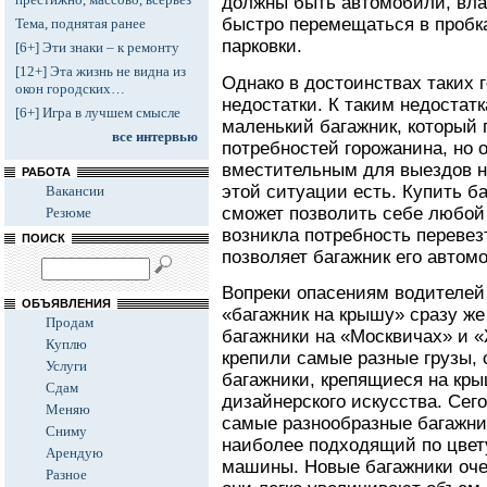
должны быть автомобили, вла
быстро перемещаться в пробка
Тема, поднятая ранее
парковки.
[6+] Эти знаки – к ремонту
[12+] Эта жизнь не видна из
Однако в достоинствах таких 
окон городских…
недостатки. К таким недостат
[6+] Игра в лучшем смысле
маленький багажник, который
все интервью
потребностей горожанина, но 
вместительным для выездов н
РАБОТА
этой ситуации есть. Купить б
Вакансии
сможет позволить себе любой 
Резюме
возникла потребность переве
ПОИСК
позволяет багажник его автом
Вопреки опасениям водителей 
ОБЪЯВЛЕНИЯ
«багажник на крышу» сразу ж
Продам
багажники на «Москвичах» и «
Куплю
крепили самые разные грузы,
Услуги
багажники, крепящиеся на кры
Сдам
дизайнерского искусства. Сег
Меняю
самые разнообразные багажник
Сниму
наиболее подходящий по цвет
Арендую
машины. Новые багажники оче
Разное