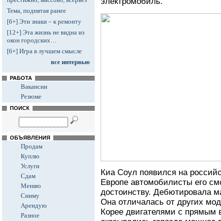
электромобиль.
Тема, поднятая ранее
[6+] Эти знаки – к ремонту
[12+] Эта жизнь не видна из
окон городских…
[6+] Игра в лучшем смысле
все интервью
РАБОТА
Вакансии
Резюме
ПОИСК
ОБЪЯВЛЕНИЯ
Продам
Куплю
Услуги
Киа Соул появился на российск
Сдам
Европе автомобилисты его смо
Меняю
достоинству. Дебютировала ма
Сниму
Она отличалась от других мо
Арендую
Корее двигателями с прямым 
Разное