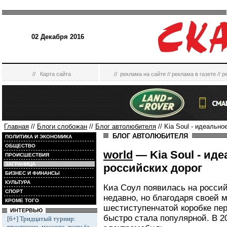
02 Декабря 2016
//
Карта сайта
//
реклама на сайте
//
реклама в газете
//
р
Главная
//
Блоги слобожан
//
Блог автолюбителя
// Kia Soul - идеальн
БЛОГ АВТОЛЮБИТЕЛЯ
ПОЛИТИКА И ЭКОНОМИКА
ОБЩЕСТВО
world
— Kia Soul - ид
ПРОИСШЕСТВИЯ
ЗАГРАНИЦА
российских дорог
БИЗНЕС И ФИНАНСЫ
КУЛЬТУРА
Киа Соул появилась на россий
СПОРТ
недавно, но благодаря своей 
КРОМЕ ТОГО
шестиступенчатой коробке пе
ИНТЕРВЬЮ
быстро стала популярной. В 2
[6+] Тридцатый турнир:
престижно, массово, всерьёз