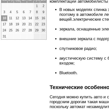
комплектации автомобилисты 
1
2
В новых моделях спинка 
3
4
5
6
7
8
9
поэтому в автомобиле ле
10
11
12
13
14
15
16
вещей.электрические ст
17
18
19
20
21
22
23
зеркала, оснащенные эле
24
25
26
27
28
29
30
31
внешние зеркала с подог
спутниковое радио;
акустическую систему с 
входом;
Bluetooth.
Технические особенн
Сегодня можно купить авто и 
городским дорогам такая маши
поскольку автомат незамедлит