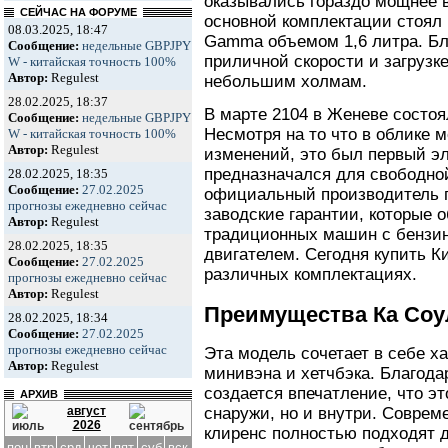
оказывались гораздо мощнее 
СЕЙЧАС НА ФОРУМЕ
основной комплектации стоял
08.03.2025, 18:47
Gamma объемом 1,6 литра. Бл
Сообщение:
недельные GBPJPY
приличной скорости и загрузк
W - китайская точность 100%
Автор:
Regulest
небольшим холмам.
28.02.2025, 18:37
В марте 2104 в Женеве состоя
Сообщение:
недельные GBPJPY
Несмотря на то что в облике 
W - китайская точность 100%
Автор:
Regulest
изменений, это был первый э
предназначался для свободной
28.02.2025, 18:35
Сообщение:
27.02.2025
официальный производитель п
прогнозы ежедневно сейчас
заводские гарантии, которые 
Автор:
Regulest
традиционных машин с бензи
28.02.2025, 18:35
двигателем. Сегодня купить К
Сообщение:
27.02.2025
различных комплектациях.
прогнозы ежедневно сейчас
Автор:
Regulest
Преимущества Ка Соу
28.02.2025, 18:34
Сообщение:
27.02.2025
прогнозы ежедневно сейчас
Эта модель сочетает в себе х
Автор:
Regulest
минивэна и хетчбэка. Благод
создается впечатление, что э
АРХИВ
август
снаружи, но и внутри. Совре
2026
клиренс полностью подходят д
пон
втр
срд
чет
пят
суб
вск