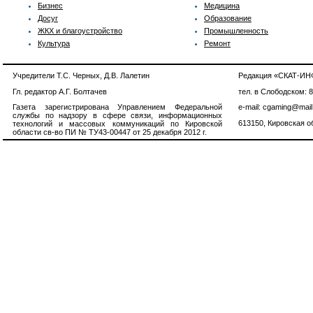
Бизнес
Медицина
Досуг
Образование
ЖКХ и благоустройство
Промышленность
Культура
Ремонт
Учредители Т.С. Черных, Д.В. Лалетин
Редакция «СКАТ-И
Гл. редактор А.Г. Болтачев
тел. в Слободском: 
Газета зарегистрирована Управлением Федеральной
e-mail: cgaming@mail
службы по надзору в сфере связи, информационных
613150, Кировская об
технологий и массовых коммуникаций по Кировской
области св-во ПИ № ТУ43-00447 от 25 декабря 2012 г.