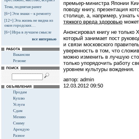
премьер-министра Японии Кии
Тема, поднятая ранее
поводу книгу, презентация кот
[6+] Эти знаки – к ремонту
столице, а, например, узнать 
[12+] Эта жизнь не видна из
тяжкого вреда здоровью
может
окон городских…
Анонсировал книгу не только 
[6+] Игра в лучшем смысле
который занимает пост руково
все интервью
и связи московского правител
РАБОТА
уверенность в том, что слож
Вакансии
можно изменить в лучшую стор
Резюме
только упорядочить работу св
ПОИСК
уровнем культуры вождения.
автор: admin
12.03.2012
09:50
ОБЪЯВЛЕНИЯ
Продам
Куплю
Услуги
Сдам
Меняю
Сниму
Арендую
Разное