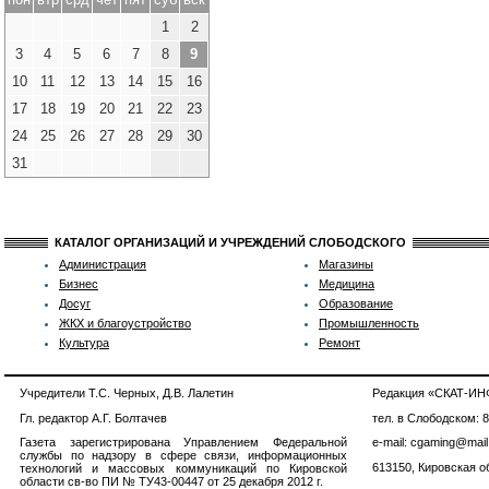
1
2
3
4
5
6
7
8
9
10
11
12
13
14
15
16
17
18
19
20
21
22
23
24
25
26
27
28
29
30
31
КАТАЛОГ ОРГАНИЗАЦИЙ И УЧРЕЖДЕНИЙ СЛОБОДСКОГО
Администрация
Магазины
Бизнес
Медицина
Досуг
Образование
ЖКХ и благоустройство
Промышленность
Культура
Ремонт
Учредители Т.С. Черных, Д.В. Лалетин
Редакция «СКАТ-И
Гл. редактор А.Г. Болтачев
тел. в Слободском: 
Газета зарегистрирована Управлением Федеральной
e-mail: cgaming@mail
службы по надзору в сфере связи, информационных
613150, Кировская об
технологий и массовых коммуникаций по Кировской
области св-во ПИ № ТУ43-00447 от 25 декабря 2012 г.