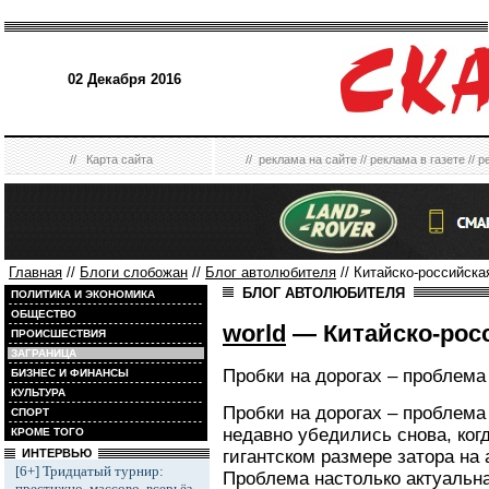
02 Декабря 2016
//
Карта сайта
//
реклама на сайте
//
реклама в газете
//
р
Главная
//
Блоги слобожан
//
Блог автолюбителя
// Китайско-российска
БЛОГ АВТОЛЮБИТЕЛЯ
ПОЛИТИКА И ЭКОНОМИКА
ОБЩЕСТВО
world
— Китайско-рос
ПРОИСШЕСТВИЯ
ЗАГРАНИЦА
Пробки на дорогах – проблема
БИЗНЕС И ФИНАНСЫ
КУЛЬТУРА
Пробки на дорогах – проблема
СПОРТ
недавно убедились снова, ког
КРОМЕ ТОГО
гигантском размере затора на 
ИНТЕРВЬЮ
[6+] Тридцатый турнир:
Проблема настолько актуальна
престижно, массово, всерьёз