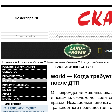
02 Декабря 2016
//
Карта сайта
//
реклама на сайте
//
реклама в газете
//
р
Главная
//
Блоги слобожан
//
Блог автолюбителя
// Когда требуется эк
БЛОГ АВТОЛЮБИТЕЛЯ
ПОЛИТИКА И ЭКОНОМИКА
ОБЩЕСТВО
world
— Когда требует
ПРОИСШЕСТВИЯ
ЗАГРАНИЦА
после ДТП
БИЗНЕС И ФИНАНСЫ
КУЛЬТУРА
От повреждений машины, авар
СПОРТ
и неважно, сколько лет водите
КРОМЕ ТОГО
правах. Независимая оценка а
ИНТЕРВЬЮ
транспортного происшествия с
[6+] Тридцатый турнир:
престижно, массово, всерьёз