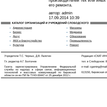
производителей тех или иных
его ремонта.
автор: admin
17.09.2014
10:39
КАТАЛОГ ОРГАНИЗАЦИЙ И УЧРЕЖДЕНИЙ СЛОБОДСКОГО
Администрация
Магазины
Бизнес
Медицина
Досуг
Образование
ЖКХ и благоустройство
Промышленность
Культура
Ремонт
Учредители Т.С. Черных, Д.В. Лалетин
Редакция «СКАТ-И
Гл. редактор А.Г. Болтачев
тел. в Слободском: 
Газета зарегистрирована Управлением Федеральной
e-mail: cgaming@mail
службы по надзору в сфере связи, информационных
613150, Кировская об
технологий и массовых коммуникаций по Кировской
области св-во ПИ № ТУ43-00447 от 25 декабря 2012 г.