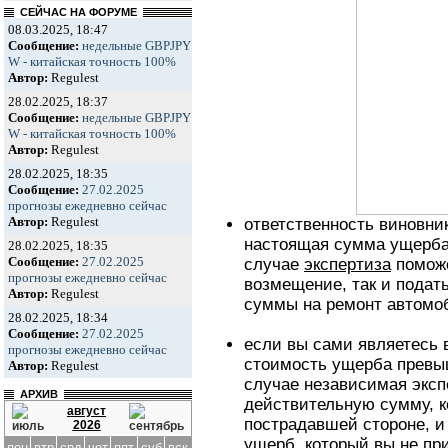
СЕЙЧАС НА ФОРУМЕ
08.03.2025, 18:47
Сообщение:
недельные GBPJPY
W - китайская точность 100%
Автор:
Regulest
28.02.2025, 18:37
Сообщение:
недельные GBPJPY
W - китайская точность 100%
Автор:
Regulest
28.02.2025, 18:35
Сообщение:
27.02.2025
прогнозы ежедневно сейчас
Автор:
Regulest
ответственность виновни
настоящая сумма ущерба 
28.02.2025, 18:35
Сообщение:
27.02.2025
случае
экспертиза
поможе
прогнозы ежедневно сейчас
возмещение, так и подат
Автор:
Regulest
суммы на ремонт автомо
28.02.2025, 18:34
Сообщение:
27.02.2025
если вы сами являетесь 
прогнозы ежедневно сейчас
стоимость ущерба превыш
Автор:
Regulest
случае независимая эксп
АРХИВ
действительную сумму, к
август
пострадавшей стороне, и
2026
ущерб, который вы не пр
пон
втр
срд
чет
пят
суб
вск