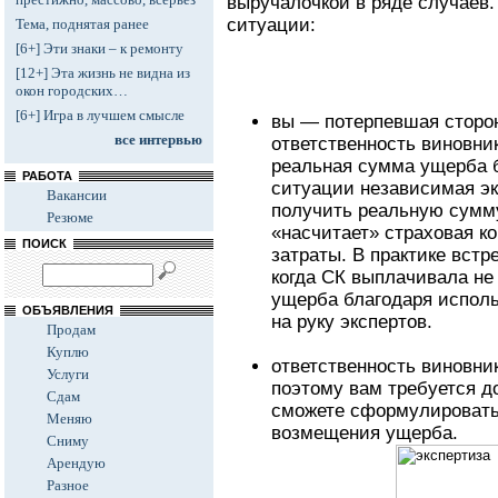
выручалочкой в ряде случаев.
ситуации:
Тема, поднятая ранее
[6+] Эти знаки – к ремонту
[12+] Эта жизнь не видна из
окон городских…
[6+] Игра в лучшем смысле
вы — потерпевшая сторон
все интервью
ответственность виновник
реальная сумма ущерба б
РАБОТА
ситуации независимая эк
Вакансии
получить реальную сумму
Резюме
«насчитает» страховая к
ПОИСК
затраты. В практике встр
когда СК выплачивала не
ущерба благодаря испол
ОБЪЯВЛЕНИЯ
на руку экспертов.
Продам
Куплю
ответственность виновник
Услуги
поэтому вам требуется до
Сдам
сможете сформулировать 
Меняю
возмещения ущерба.
Сниму
Арендую
Разное