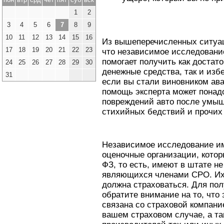
1
2
3
4
5
6
7
8
9
10
11
12
13
14
15
16
Из вышеперечисленных ситуац
17
18
19
20
21
22
23
что независимое исследовани
помогает получить как достат
24
25
26
27
28
29
30
денежные средства, так и изб
31
если вы стали виновником ава
помощь эксперта может понад
повреждений авто после умыш
стихийных бедствий и прочих
Независимое исследование и
оценочные организации, котор
ФЗ, то есть, имеют в штате н
являющихся членами СРО. Их 
должна страховаться. Для пол
обратите внимание на то, что 
связана со страховой компани
вашем страховом случае, а та