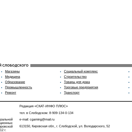
ИЙ СЛОБОДСКОГО
Магазины
Социальный комплекс
Медицина
Строительство
Образование
Товары для дома
Промышленность
Торговые предприятия
Ремонт
Транспорт
Редакция «СКАТ-ИНФО ПЛЮС»
тел. в Слободском: 8-909-134-0-134
ральной
e-mail: cgaming@mail.ru
ционных
613150, Кировская обл., г. Слободской, ул. Володарского, 52
ровской
2 г.