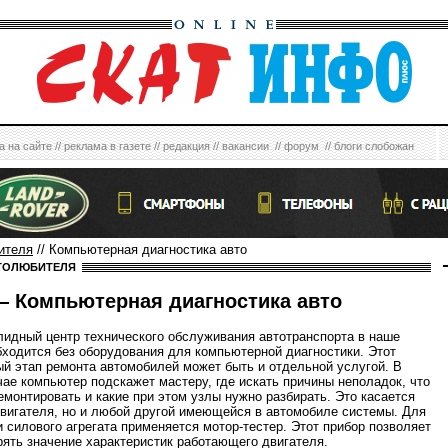
а на сайте
//
реклама в газете
//
редакция
//
вакансии
//
форум
//
блоги слобожан
ителя
// Компьютерная диагностика авто
ТОЛЮБИТЕЛЯ
 Компьютерная диагностика авто
лидный центр технического обслуживания автотранспорта в наше
бходится без оборудования для компьютерной диагностики. Этот
й этап ремонта автомобилей может быть и отдельной услугой. В
ае компьютер подскажет мастеру, где искать причины неполадок, что
емонтировать и какие при этом узлы нужно разбирать. Это касается
двигателя, но и любой другой имеющейся в автомобиле системы. Для
и силового агрегата применяется мотор-тестер. Этот прибор позволяет
рять значение характеристик работающего двигателя.