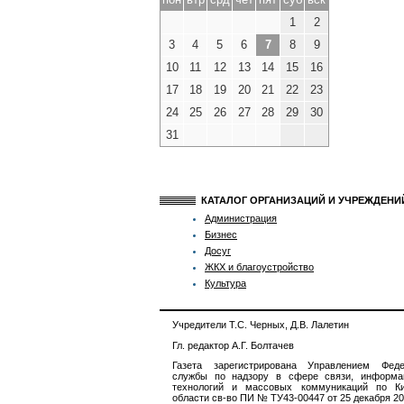
1
2
3
4
5
6
7
8
9
10
11
12
13
14
15
16
17
18
19
20
21
22
23
24
25
26
27
28
29
30
31
КАТАЛОГ ОРГАНИЗАЦИЙ И УЧРЕЖДЕН
Администрация
Бизнес
Досуг
ЖКХ и благоустройство
Культура
Учредители Т.С. Черных, Д.В. Лалетин
Гл. редактор А.Г. Болтачев
Газета зарегистрирована Управлением Феде
службы по надзору в сфере связи, информа
технологий и массовых коммуникаций по Ки
области св-во ПИ № ТУ43-00447 от 25 декабря 201