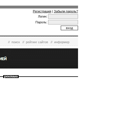
Регистрация
|
Забыли пароль?
Логин:
Пароль:
//
поиск
//
рейтинг сайтов
//
информер