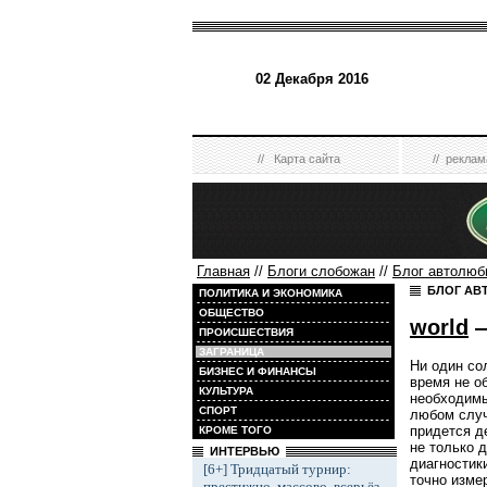
02 Декабря 2016
//
Карта сайта
//
реклам
Главная
//
Блоги слобожан
//
Блог автолюб
БЛОГ АВ
ПОЛИТИКА И ЭКОНОМИКА
ОБЩЕСТВО
world
—
ПРОИСШЕСТВИЯ
ЗАГРАНИЦА
Ни один со
БИЗНЕС И ФИНАНСЫ
время не о
КУЛЬТУРА
необходимы
СПОРТ
любом случ
придется д
КРОМЕ ТОГО
не только 
ИНТЕРВЬЮ
диагностик
[6+] Тридцатый турнир:
точно изме
престижно, массово, всерьёз