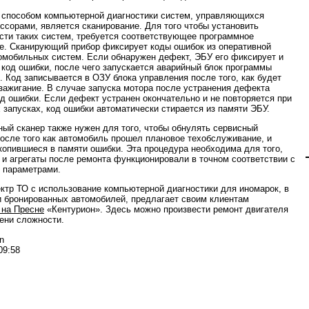
способом компьютерной диагностики систем, управляющихся
ссорами, является сканирование. Для того чтобы установить
сти таких систем, требуется соответствующее программное
е. Сканирующий прибор фиксирует коды ошибок из оперативной
омобильных систем. Если обнаружен дефект, ЭБУ его фиксирует и
 код ошибки, после чего запускается аварийный блок программы
. Код записывается в ОЗУ блока управления после того, как будет
зажигание. В случае запуска мотора после устранения дефекта
од ошибки. Если дефект устранен окончательно и не повторяется при
запусках, код ошибки автоматически стирается из памяти ЭБУ.
ый сканер также нужен для того, чтобы обнулять сервисный
после того как автомобиль прошел плановое техобслуживание, и
копившиеся в памяти ошибки. Эта процедура необходима для того,
 и агрегаты после ремонта функционировали в точном соответствии с
 параметрами.
ктр ТО с использование компьютерной диагностики для иномарок, в
и бронированных автомобилей, предлагает своим клиентам
 на Пресне
«Кентурион». Здесь можно произвести ремонт двигателя
ени сложности.
n
09:58