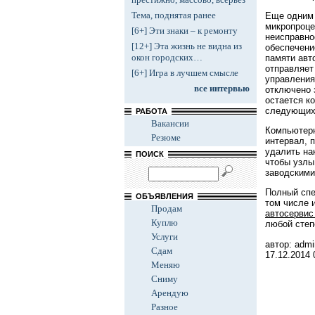
Тема, поднятая ранее
Еще одним 
микропроце
[6+] Эти знаки – к ремонту
неисправно
[12+] Эта жизнь не видна из
обеспечени
окон городских…
памяти авт
отправляет
[6+] Игра в лучшем смысле
управления
все интервью
отключено 
остается к
следующих 
РАБОТА
Вакансии
Компьютерн
Резюме
интервал, 
удалить на
ПОИСК
чтобы узлы
заводскими
Полный спе
ОБЪЯВЛЕНИЯ
том числе 
Продам
автосервис
Куплю
любой степ
Услуги
автор: admi
Сдам
17.12.2014
Меняю
Сниму
Арендую
Разное