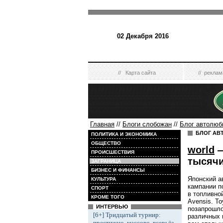
02 Декабря 2016
//
Карта сайта
//
реклам
Главная
//
Блоги слобожан
//
Блог автолюб
БЛОГ АВ
ПОЛИТИКА И ЭКОНОМИКА
ОБЩЕСТВО
world
—
ПРОИСШЕСТВИЯ
тысячи
ЗАГРАНИЦА
БИЗНЕС И ФИНАНСЫ
Японский ав
КУЛЬТУРА
кампании п
СПОРТ
в топливно
КРОМЕ ТОГО
Avensis. To
ИНТЕРВЬЮ
позапрошло
[6+] Тридцатый турнир:
различных 
престижно, массово, всерьёз