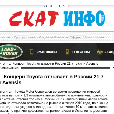
а на сайте
//
реклама в газете
//
редакция
//
вакансии
//
форум
//
блоги слобожан
ителя
// Концерн Toyota отзывает в России 21,7 тысячи Avensis
ТОЛЮБИТЕЛЯ
 Концерн Toyota отзывает в России 21,7
 Avensis
тогигант Toyota Motor Corporation во время проведения мировой
о отзыву почти 1,3 миллиона автомобилей по причине неисправности
й системе, отзовет только в России 21 735 автомобилей марки Toyota
yota не отзывала автомобили с рынка с октября 2010 года, но с конца
го года - вынуждена была сделать отзыв более 10 млн. автомобилей
марок по причине дефектов, например, вилла в Испании не доставит