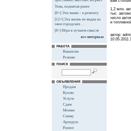
вам стольк
Тема, поднятая ранее
1,2 млн. ав
[6+] Эти знаки – к ремонту
тыс. автом
число авто
[12+] Эта жизнь не видна из
и топливно
окон городских…
[6+] Игра в лучшем смысле
автор: admi
все интервью
10.05.2011
РАБОТА
Вакансии
Резюме
ПОИСК
ОБЪЯВЛЕНИЯ
Продам
Куплю
Услуги
Сдам
Меняю
Сниму
Арендую
Разное