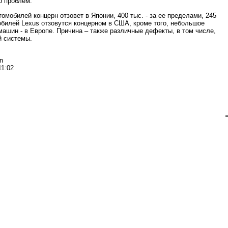
о проблем.
томобилей концерн отзовет в Японии, 400 тыс. - за ее пределами, 245
обилей Lexus отзовутся концерном в США, кроме того, небольшое
машин - в Европе. Причина – также различные дефекты, в том числе,
й системы.
n
11:02