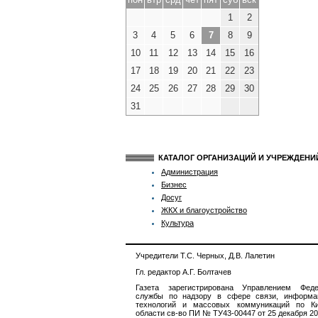
1
2
3
4
5
6
7
8
9
10
11
12
13
14
15
16
17
18
19
20
21
22
23
24
25
26
27
28
29
30
31
КАТАЛОГ ОРГАНИЗАЦИЙ И УЧРЕЖДЕН
Администрация
Бизнес
Досуг
ЖКХ и благоустройство
Культура
Учредители Т.С. Черных, Д.В. Лалетин
Гл. редактор А.Г. Болтачев
Газета зарегистрирована Управлением Феде
службы по надзору в сфере связи, информа
технологий и массовых коммуникаций по Ки
области св-во ПИ № ТУ43-00447 от 25 декабря 201