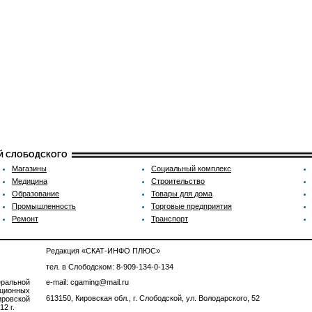
ИЙ СЛОБОДСКОГО
Магазины
Социальный комплекс
Медицина
Строительство
Образование
Товары для дома
Промышленность
Торговые предприятия
Ремонт
Транспорт
Редакция «СКАТ-ИНФО ПЛЮС»
тел. в Слободском: 8-909-134-0-134
ральной
e-mail: cgaming@mail.ru
ционных
613150, Кировская обл., г. Слободской, ул. Володарского, 52
ровской
2 г.