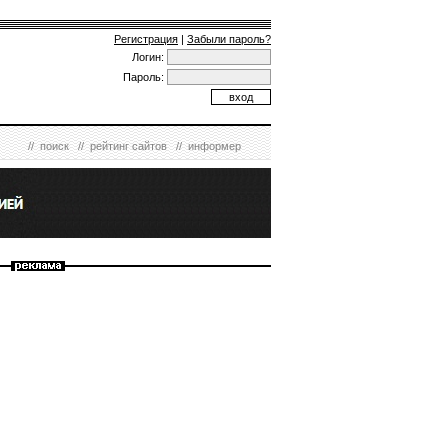
Регистрация
|
Забыли пароль?
Логин:
Пароль:
//
поиск
//
рейтинг сайтов
//
информер