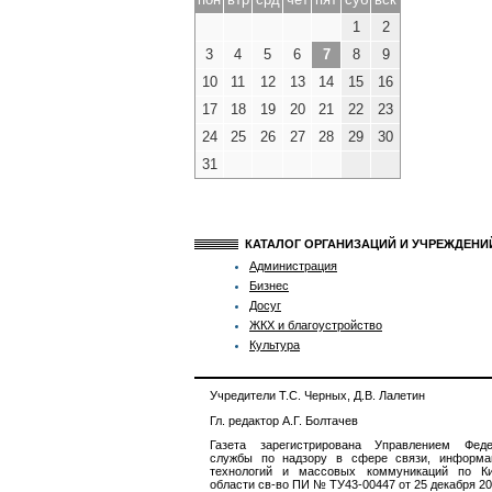
1
2
3
4
5
6
7
8
9
10
11
12
13
14
15
16
17
18
19
20
21
22
23
24
25
26
27
28
29
30
31
КАТАЛОГ ОРГАНИЗАЦИЙ И УЧРЕЖДЕН
Администрация
Бизнес
Досуг
ЖКХ и благоустройство
Культура
Учредители Т.С. Черных, Д.В. Лалетин
Гл. редактор А.Г. Болтачев
Газета зарегистрирована Управлением Феде
службы по надзору в сфере связи, информа
технологий и массовых коммуникаций по Ки
области св-во ПИ № ТУ43-00447 от 25 декабря 201