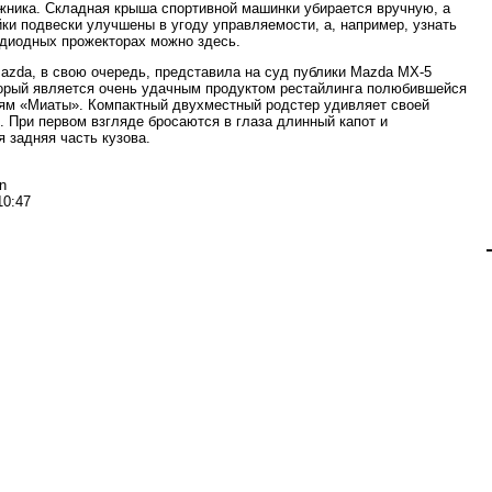
жника. Складная крыша спортивной машинки убирается вручную, а
йки подвески улучшены в угоду управляемости, а, например, узнать
одиодных прожекторах можно здесь.
azda, в свою очередь, представила на суд публики Mazda MX-5
торый является очень удачным продуктом рестайлинга полюбившейся
ям «Миаты». Компактный двухместный родстер удивляет своей
 При первом взгляде бросаются в глаза длинный капот и
я задняя часть кузова.
n
10:47