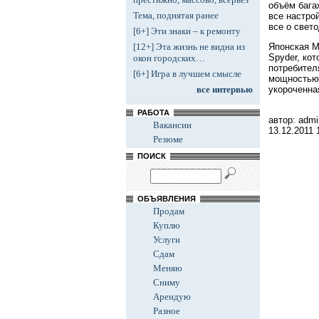
объём бага
Тема, поднятая ранее
все настро
все о свет
[6+] Эти знаки – к ремонту
Японская M
[12+] Эта жизнь не видна из
Spyder, ко
окон городских…
потребител
[6+] Игра в лучшем смысле
мощностью.
укороченна
все интервью
РАБОТА
автор: admi
Вакансии
13.12.2011
Резюме
ПОИСК
ОБЪЯВЛЕНИЯ
Продам
Куплю
Услуги
Сдам
Меняю
Сниму
Арендую
Разное