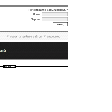
Регистрация
|
Забыли пароль?
Логин:
Пароль:
//
поиск
//
рейтинг сайтов
//
информер