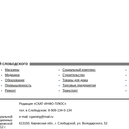
ИЙ СЛОБОДСКОГО
Магазины
Социальный комплекс
Медицина
Строительство
Образование
Товары для дома
Промышленность
Торговые предприятия
Ремонт
Транспорт
Редакция «СКАТ-ИНФО ПЛЮС»
тел. в Слободском: 8-909-134-0-134
ральной
e-mail: cgaming@mail.ru
ционных
613150, Кировская обл., г. Слободской, ул. Володарского, 52
ровской
2 г.