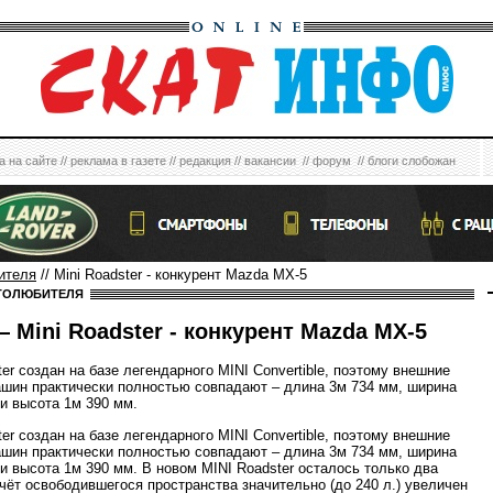
а на сайте
//
реклама в газете
//
редакция
//
вакансии
//
форум
//
блоги слобожан
ителя
// Mini Roadster - конкурент Mazda MX-5
ТОЛЮБИТЕЛЯ
 Mini Roadster - конкурент Mazda MX-5
er создан на базе легендарного MINI Convertible, поэтому внешние
шин практически полностью совпадают – длина 3м 734 мм, ширина
 и высота 1м 390 мм.
er создан на базе легендарного MINI Convertible, поэтому внешние
шин практически полностью совпадают – длина 3м 734 мм, ширина
 и высота 1м 390 мм. В новом MINI Roadster осталось только два
счёт освободившегося пространства значительно (до 240 л.) увеличен