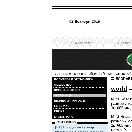
02 Декабря 2016
//
Карта сайта
//
реклам
Главная
//
Блоги слобожан
//
Блог автолюб
БЛОГ АВ
ПОЛИТИКА И ЭКОНОМИКА
ОБЩЕСТВО
world
—
ПРОИСШЕСТВИЯ
ЗАГРАНИЦА
MINI Roadst
БИЗНЕС И ФИНАНСЫ
размеры ма
КУЛЬТУРА
1м 683 мм,
СПОРТ
MINI Roadst
КРОМЕ ТОГО
размеры ма
ИНТЕРВЬЮ
1м 683 мм,
[6+] Тридцатый турнир:
места. За 
престижно, массово, всерьёз