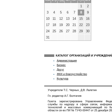
1
2
3
4
5
6
7
8
9
10
11
12
13
14
15
16
17
18
19
20
21
22
23
24
25
26
27
28
29
30
31
КАТАЛОГ ОРГАНИЗАЦИЙ И УЧРЕЖДЕН
Администрация
Бизнес
Досуг
ЖКХ и благоустройство
Культура
Учредители Т.С. Черных, Д.В. Лалетин
Гл. редактор А.Г. Болтачев
Газета зарегистрирована Управлением Феде
службы по надзору в сфере связи, информа
технологий и массовых коммуникаций по Ки
области св-во ПИ № ТУ43-00447 от 25 декабря 201