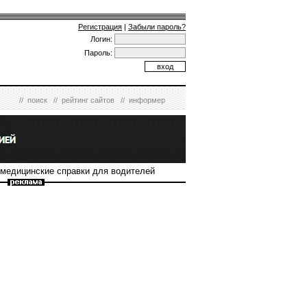
Регистрация
|
Забыли пароль?
Логин:
Пароль:
//
поиск
//
рейтинг сайтов
//
информер
 медицинские справки для водителей