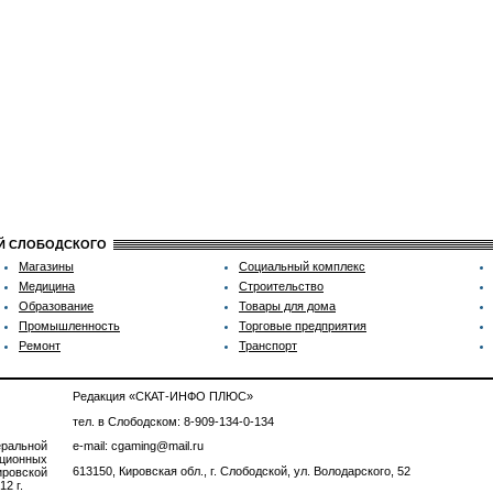
ИЙ СЛОБОДСКОГО
Магазины
Социальный комплекс
Медицина
Строительство
Образование
Товары для дома
Промышленность
Торговые предприятия
Ремонт
Транспорт
Редакция «СКАТ-ИНФО ПЛЮС»
тел. в Слободском: 8-909-134-0-134
ральной
e-mail: cgaming@mail.ru
ционных
613150, Кировская обл., г. Слободской, ул. Володарского, 52
ровской
2 г.