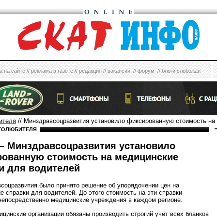
а на сайте
//
реклама в газете
//
редакция
//
вакансии
//
форум
//
блоги слобожан
ителя
// Минздравсоцразвития установило фиксированную стоимость на
ТОЛЮБИТЕЛЯ
 Минздравсоцразвития установило
ованную стоимость на медицинские
и для водителей
соцразвития было принято решение об упорядочении цен на
е справки для водителей. До этого стоимость на эти справки
непосредственно медицинские учреждения в каждом регионе.
ицинские организации обязаны производить строгий учёт всех бланков