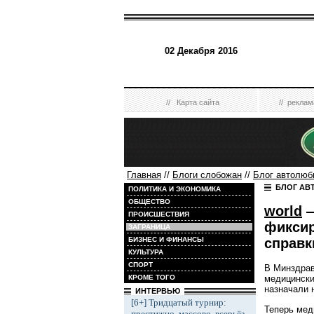
02 Декабря 2016
//
Карта сайта
//
реклам
Главная
//
Блоги слобожан
//
Блог автолюб
БЛОГ АВ
ПОЛИТИКА И ЭКОНОМИКА
ОБЩЕСТВО
world
—
ПРОИСШЕСТВИЯ
фиксир
ЗАГРАНИЦА
справк
БИЗНЕС И ФИНАНСЫ
КУЛЬТУРА
СПОРТ
В Минздрав
КРОМЕ ТОГО
медицински
назначали 
ИНТЕРВЬЮ
[6+] Тридцатый турнир:
Теперь мед
престижно, массово, всерьёз