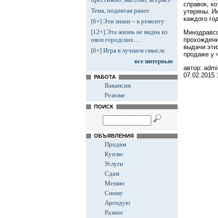
справок, к
Тема, поднятая ранее
утеряны. И
каждого го
[6+] Эти знаки – к ремонту
[12+] Эта жизнь не видна из
Минздравсо
прохождени
окон городских…
выдачи эти
[6+] Игра в лучшем смысле
продаже у 
все интервью
автор: admi
07.02.2015
РАБОТА
Вакансии
Резюме
ПОИСК
ОБЪЯВЛЕНИЯ
Продам
Куплю
Услуги
Сдам
Меняю
Сниму
Арендую
Разное