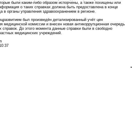
оторые были каким-либо образом испорчены, а также похищены или
нформация о таких справках должна быть предоставлена в конце
да в органы управления здравоохранением в регионе.
цразвитием был произведён детализированный учёт цен
я медицинской комиссии и внесен новая антикоррупционная очередь
х справок. До этого момента данные справки были в свободно
частных медицинских учреждений.
n
10:37