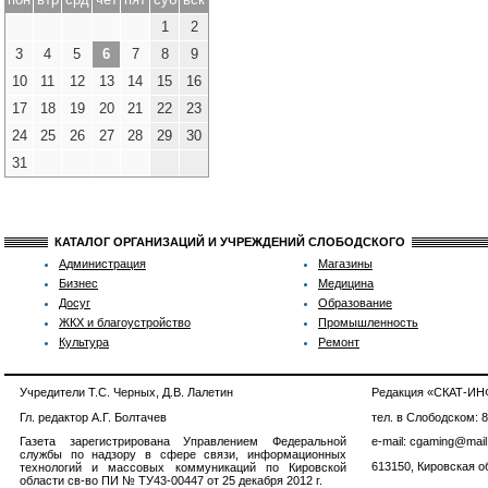
1
2
3
4
5
6
7
8
9
10
11
12
13
14
15
16
17
18
19
20
21
22
23
24
25
26
27
28
29
30
31
КАТАЛОГ ОРГАНИЗАЦИЙ И УЧРЕЖДЕНИЙ СЛОБОДСКОГО
Администрация
Магазины
Бизнес
Медицина
Досуг
Образование
ЖКХ и благоустройство
Промышленность
Культура
Ремонт
Учредители Т.С. Черных, Д.В. Лалетин
Редакция «СКАТ-И
Гл. редактор А.Г. Болтачев
тел. в Слободском: 
Газета зарегистрирована Управлением Федеральной
e-mail: cgaming@mail
службы по надзору в сфере связи, информационных
613150, Кировская об
технологий и массовых коммуникаций по Кировской
области св-во ПИ № ТУ43-00447 от 25 декабря 2012 г.