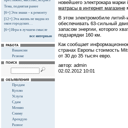
новейшего электрокара марки i
Тема, поднятая ранее
матрасы в интернет магазине
м
[6+] Эти знаки – к ремонту
В этом электромобиле литий-
[12+] Эта жизнь не видна из
обеспечивать 63-сильный дви
окон городских…
запасом энергии, которого хв
[6+] Игра в лучшем смысле
подзарядки 160 км.
все интервью
Как сообщает информационное 
РАБОТА
странах Европы стоимость Mit
Вакансии
от 30 до 35 тысяч евро.
Резюме
ПОИСК
автор: admin
02.02.2012
10:01
ОБЪЯВЛЕНИЯ
Продам
Куплю
Услуги
Сдам
Меняю
Сниму
Арендую
Разное