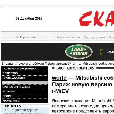
02 Декабря 2016
//
Карта сайта
//
реклама на сайте
//
реклама в газете
//
р
Главная
//
Блоги слобожан
//
Блог автолюбителя
// Mitsubishi собирае
БЛОГ АВТОЛЮБИТЕЛЯ
ПОЛИТИКА И ЭКОНОМИКА
ОБЩЕСТВО
world
— Mitsubishi со
ПРОИСШЕСТВИЯ
ЗАГРАНИЦА
Париж новую версию 
БИЗНЕС И ФИНАНСЫ
i-MiEV
КУЛЬТУРА
СПОРТ
Японская компания Mitsubishi
КРОМЕ ТОГО
намерении на ежегодно прох
ИНТЕРВЬЮ
[6+] Тридцатый турнир:
автосалоне представить европ
престижно, массово, всерьёз