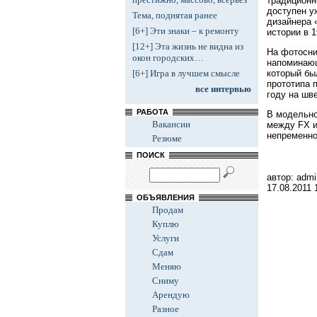
традиционн
доступен у
Тема, поднятая ранее
дизайнера 
[6+] Эти знаки – к ремонту
истории в 1
[12+] Эта жизнь не видна из
На фотосни
окон городских…
напоминающ
который бы
[6+] Игра в лучшем смысле
прототипа 
все интервью
году на шв
РАБОТА
В модельно
Вакансии
между FX и 
непременно
Резюме
ПОИСК
автор: admi
17.08.2011
ОБЪЯВЛЕНИЯ
Продам
Куплю
Услуги
Сдам
Меняю
Сниму
Арендую
Разное