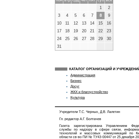
1
2
3
4
5
6
7
8
9
10
11
12
13
14
15
16
17
18
19
20
21
22
23
24
25
26
27
28
29
30
31
КАТАЛОГ ОРГАНИЗАЦИЙ И УЧРЕЖДЕН
Администрация
Бизнес
Досуг
ЖКХ и благоустройство
Культура
Учредители Т.С. Черных, Д.В. Лалетин
Гл. редактор А.Г. Болтачев
Газета зарегистрирована Управлением Феде
службы по надзору в сфере связи, информа
технологий и массовых коммуникаций по Ки
области св-во ПИ № ТУ43-00447 от 25 декабря 201