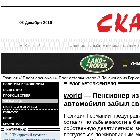
02 Декабря 2016
//
Карта сайта
//
реклама на сайте
//
реклама в газете
//
р
Главная
//
Блоги слобожан
//
Блог автолюбителя
// Пенсионер из Герма
БЛОГ АВТОЛЮБИТЕЛЯ
ПОЛИТИКА И ЭКОНОМИКА
ОБЩЕСТВО
world
— Пенсионер из 
ПРОИСШЕСТВИЯ
ЗАГРАНИЦА
автомобиля забыл св
БИЗНЕС И ФИНАНСЫ
КУЛЬТУРА
Полиция Германии предупредил
СПОРТ
оставил по забывчивости в б
КРОМЕ ТОГО
собственную девятилетнюю вн
ИНТЕРВЬЮ
прогуляться по живописным ме
[6+] Тридцатый турнир:
престижно, массово, всерьёз