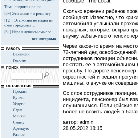
сообщает The Local.
Тема, поднятая ранее
Сколько времени ребенок пров
[6+] Эти знаки – к ремонту
сообщают. Известно, что крик
[12+] Эта жизнь не видна из
автомобиля услышали прохож
окон городских…
пожарных, которые, вскрыв кр
[6+] Игра в лучшем смысле
внучку забывчивого пенсионер
все интервью
Через какое-то время на мест
РАБОТА
72-летний дед освобожденной 
Вакансии
сотрудников полиции объяснил
Резюме
покатать ее в автомобильном 
ПОИСК
просьбу. По дороге пенсионер
окрестностей и решил прогул
машины, о внучке он соверше
ОБЪЯВЛЕНИЯ
Продам
Со слов сотрудников полиции,
Куплю
инцидента, пенсионер был взв
Услуги
случившимся. Полицейские вз
Сдам
более не возить людей в бага
Меняю
автор: admin
Сниму
28.05.2012
18:15
Арендую
Разное