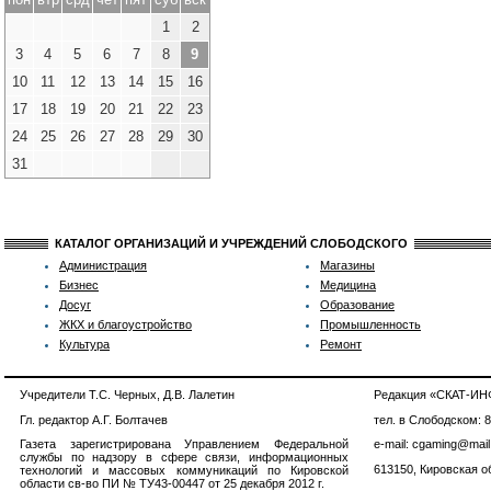
1
2
3
4
5
6
7
8
9
10
11
12
13
14
15
16
17
18
19
20
21
22
23
24
25
26
27
28
29
30
31
КАТАЛОГ ОРГАНИЗАЦИЙ И УЧРЕЖДЕНИЙ СЛОБОДСКОГО
Администрация
Магазины
Бизнес
Медицина
Досуг
Образование
ЖКХ и благоустройство
Промышленность
Культура
Ремонт
Учредители Т.С. Черных, Д.В. Лалетин
Редакция «СКАТ-И
Гл. редактор А.Г. Болтачев
тел. в Слободском: 
Газета зарегистрирована Управлением Федеральной
e-mail: cgaming@mail
службы по надзору в сфере связи, информационных
613150, Кировская об
технологий и массовых коммуникаций по Кировской
области св-во ПИ № ТУ43-00447 от 25 декабря 2012 г.