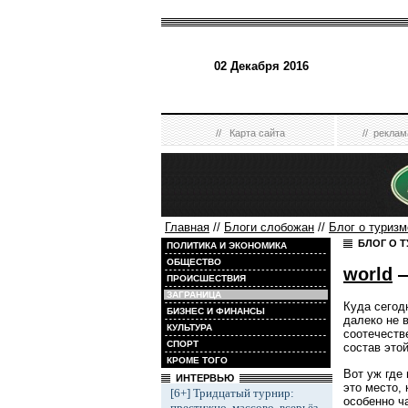
02 Декабря 2016
//
Карта сайта
//
реклам
Главная
//
Блоги слобожан
//
Блог о туризм
БЛОГ О Т
ПОЛИТИКА И ЭКОНОМИКА
ОБЩЕСТВО
world
—
ПРОИСШЕСТВИЯ
ЗАГРАНИЦА
Куда сегод
БИЗНЕС И ФИНАНСЫ
далеко не 
КУЛЬТУРА
соотечеств
СПОРТ
состав это
КРОМЕ ТОГО
Вот уж где
ИНТЕРВЬЮ
это место,
[6+] Тридцатый турнир:
особенно ч
престижно, массово, всерьёз