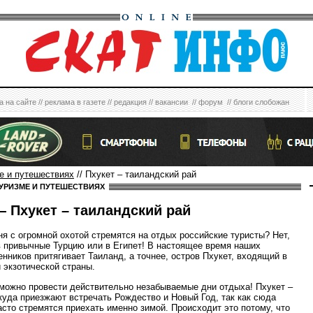
а на сайте
//
реклама в газете
//
редакция
//
вакансии
//
форум
//
блоги слобожан
е и путешествиях
// Пхукет – таиландский рай
УРИЗМЕ И ПУТЕШЕСТВИЯХ
 Пхукет – таиландский рай
ня с огромной охотой стремятся на отдых российские туристы? Нет,
в привычные Турцию или в Египет! В настоящее время наших
енников притягивает Таиланд, а точнее, остров Пхукет, входящий в
й экзотической страны.
 можно провести действительно незабываемые дни отдыха! Пхукет –
 куда приезжают встречать Рождество и Новый Год, так как сюда
асто стремятся приехать именно зимой. Происходит это потому, что