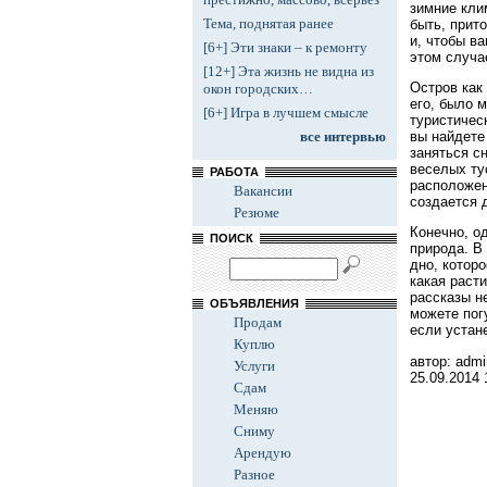
зимние кли
Тема, поднятая ранее
быть, прит
и, чтобы в
[6+] Эти знаки – к ремонту
этом случа
[12+] Эта жизнь не видна из
Остров как
окон городских…
его, было 
[6+] Игра в лучшем смысле
туристичес
вы найдете
все интервью
заняться с
веселых ту
РАБОТА
расположен
Вакансии
создается 
Резюме
Конечно, о
ПОИСК
природа. В
дно, котор
какая расти
рассказы н
ОБЪЯВЛЕНИЯ
можете пог
Продам
если устан
Куплю
автор: admi
Услуги
25.09.2014
Сдам
Меняю
Сниму
Арендую
Разное