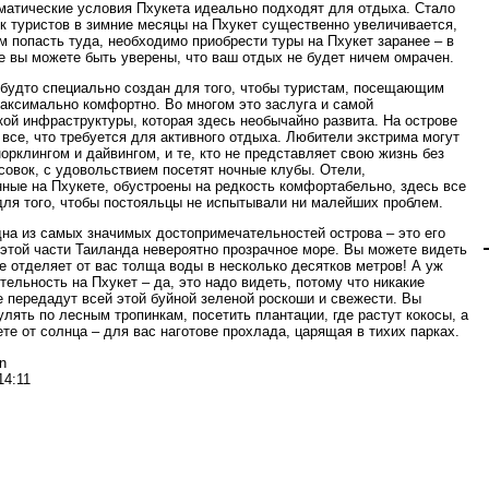
матические условия Пхукета идеально подходят для отдыха. Стало
ок туристов в зимние месяцы на Пхукет существенно увеличивается,
ам попасть туда, необходимо приобрести туры на Пхукет заранее – в
е вы можете быть уверены, что ваш отдых не будет ничем омрачен.
 будто специально создан для того, чтобы туристам, посещающим
максимально комфортно. Во многом это заслуга и самой
кой инфраструктуры, которая здесь необычайно развита. На острове
 все, что требуется для активного отдыха. Любители экстрима могут
норклингом и дайвингом, и те, кто не представляет свою жизнь без
совок, с удовольствием посетят ночные клубы. Отели,
ные на Пхукете, обустроены на редкость комфортабельно, здесь все
для того, чтобы постояльцы не испытывали ни малейших проблем.
дна из самых значимых достопримечательностей острова – это его
 этой части Таиланда невероятно прозрачное море. Вы можете видеть
ое отделяет от вас толща воды в несколько десятков метров! А уж
тельность на Пхукет – да, это надо видеть, потому что никакие
е передадут всей этой буйной зеленой роскоши и свежести. Вы
улять по лесным тропинкам, посетить плантации, где растут кокосы, а
ете от солнца – для вас наготове прохлада, царящая в тихих парках.
n
14:11