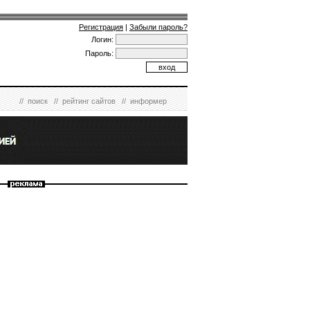
Регистрация
|
Забыли пароль?
Логин:
Пароль:
//
поиск
//
рейтинг сайтов
//
информер