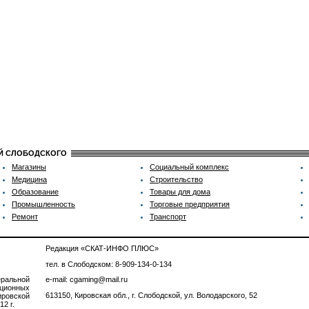
ИЙ СЛОБОДСКОГО
Магазины
Социальный комплекс
Медицина
Строительство
Образование
Товары для дома
Промышленность
Торговые предприятия
Ремонт
Транспорт
Редакция «СКАТ-ИНФО ПЛЮС»
тел. в Слободском: 8-909-134-0-134
ральной
e-mail: cgaming@mail.ru
ционных
613150, Кировская обл., г. Слободской, ул. Володарского, 52
ровской
2 г.