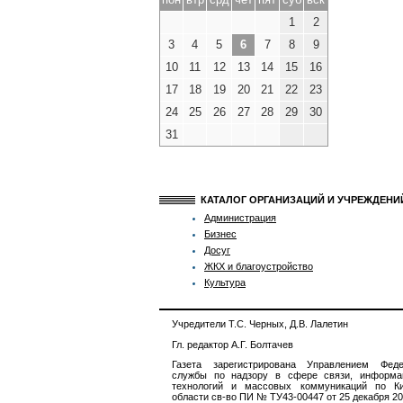
1
2
3
4
5
6
7
8
9
10
11
12
13
14
15
16
17
18
19
20
21
22
23
24
25
26
27
28
29
30
31
КАТАЛОГ ОРГАНИЗАЦИЙ И УЧРЕЖДЕН
Администрация
Бизнес
Досуг
ЖКХ и благоустройство
Культура
Учредители Т.С. Черных, Д.В. Лалетин
Гл. редактор А.Г. Болтачев
Газета зарегистрирована Управлением Феде
службы по надзору в сфере связи, информа
технологий и массовых коммуникаций по Ки
области св-во ПИ № ТУ43-00447 от 25 декабря 201