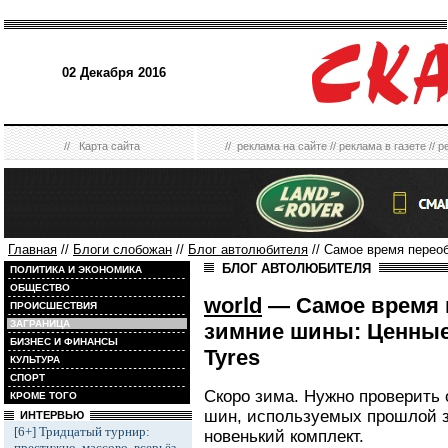
02 Декабря 2016
//
Карта сайта
//
реклама на сайте
//
реклама в газете
//
р
Главная
//
Блоги слобожан
//
Блог автолюбителя
// Самое время переоб
БЛОГ АВТОЛЮБИТЕЛЯ
ПОЛИТИКА И ЭКОНОМИКА
ОБЩЕСТВО
world
— Самое время 
ПРОИСШЕСТВИЯ
ЗАГРАНИЦА
зимние шины: Ценные
БИЗНЕС И ФИНАНСЫ
Tyres
КУЛЬТУРА
СПОРТ
Скоро зима. Нужно проверить 
КРОМЕ ТОГО
шин, используемых прошлой зи
ИНТЕРВЬЮ
[6+] Тридцатый турнир:
новенький комплект.
престижно, массово, всерьёз