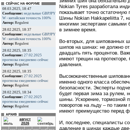
зимних шин она обязательно 
СЕЙЧАС НА ФОРУМЕ
Nokian Tyres разработала инди
08.03.2025, 18:47
показывает точно остаточную 
Сообщение:
недельные GBPJPY
Шины Nokian Hakkapeliitta 7, 
W - китайская точность 100%
Автор:
Regulest
многими экспертами самыми 
в зимнее время.
28.02.2025, 18:37
Сообщение:
недельные GBPJPY
W - китайская точность 100%
Во-вторых, для шипованных ш
Автор:
Regulest
шипов на шинах: не должно от
28.02.2025, 18:35
двадцать пять процентов. Важ
Сообщение:
27.02.2025
имеют трещин на протекторе, 
прогнозы ежедневно сейчас
давления.
Автор:
Regulest
28.02.2025, 18:35
Высококачественные шипован
Сообщение:
27.02.2025
прогнозы ежедневно сейчас
именно одного класса обеспеч
Автор:
Regulest
безопасности. Эксперты подчер
28.02.2025, 18:34
будет первая зима за рулем,
Сообщение:
27.02.2025
шины. Ускорение, тормозной п
прогнозы ежедневно сейчас
поворотов на льду – по таки
Автор:
Regulest
имеют преимущество перед 
АРХИВ
август
И, последнее, специалисты со
2026
давление в шинах каждые две
пон
втр
срд
чет
пят
суб
вск