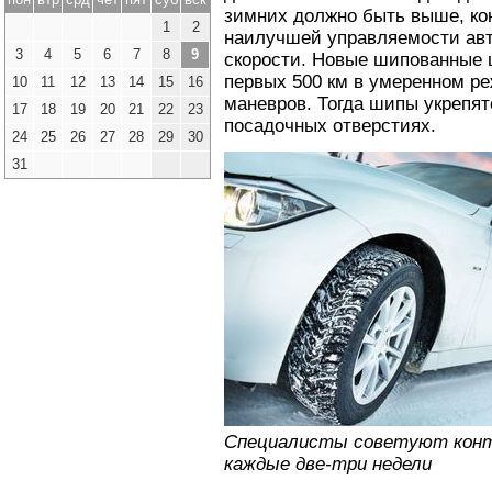
зимних должно быть выше, кон
1
2
наилучшей управляемости ав
3
4
5
6
7
8
9
скорости. Новые шипованные 
первых 500 км в умеренном ре
10
11
12
13
14
15
16
маневров. Тогда шипы укрепят
17
18
19
20
21
22
23
посадочных отверстиях.
24
25
26
27
28
29
30
31
Специалисты советуют конт
каждые две-три недели