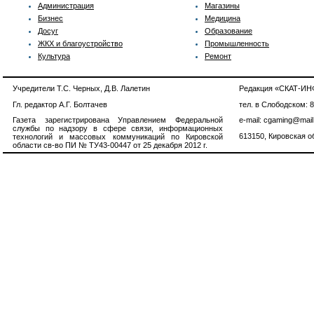
Администрация
Магазины
Бизнес
Медицина
Досуг
Образование
ЖКХ и благоустройство
Промышленность
Культура
Ремонт
Учредители Т.С. Черных, Д.В. Лалетин
Редакция «СКАТ-И
Гл. редактор А.Г. Болтачев
тел. в Слободском: 
Газета зарегистрирована Управлением Федеральной
e-mail: cgaming@mail
службы по надзору в сфере связи, информационных
613150, Кировская об
технологий и массовых коммуникаций по Кировской
области св-во ПИ № ТУ43-00447 от 25 декабря 2012 г.