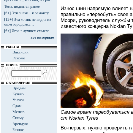
Тема, поднятая ранее
Износ шин напрямую влияет на
[6+] Эти знаки – к ремонту
правильно «переобуть» свое а
[12+] Эта жизнь не видна из
Морри, руководитель службы 
окон городских…
известного концерна Nokian Ty
[6+] Игра в лучшем смысле
все интервью
РАБОТА
Вакансии
Резюме
ПОИСК
ОБЪЯВЛЕНИЯ
Продам
Куплю
Услуги
Сдам
Самое время переобуваться 
Меняю
от Nokian Tyres
Сниму
Арендую
Во-первых, нужно проверить гл
Разное