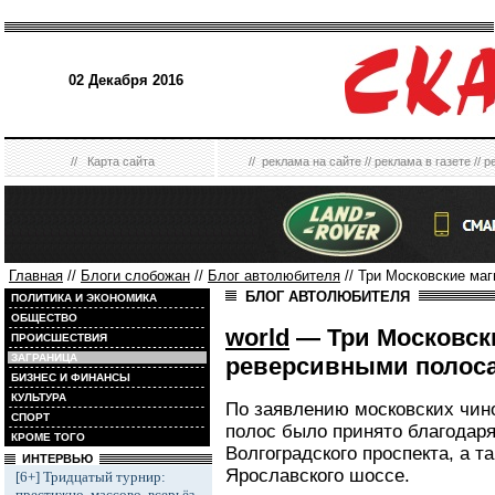
02 Декабря 2016
//
Карта сайта
//
реклама на сайте
//
реклама в газете
//
р
Главная
//
Блоги слобожан
//
Блог автолюбителя
// Три Московские ма
БЛОГ АВТОЛЮБИТЕЛЯ
ПОЛИТИКА И ЭКОНОМИКА
ОБЩЕСТВО
world
— Три Московски
ПРОИСШЕСТВИЯ
ЗАГРАНИЦА
реверсивными полос
БИЗНЕС И ФИНАНСЫ
КУЛЬТУРА
По заявлению московских чин
СПОРТ
полос было принято благодар
КРОМЕ ТОГО
Волгоградского проспекта, а т
ИНТЕРВЬЮ
Ярославского шоссе.
[6+] Тридцатый турнир:
престижно, массово, всерьёз