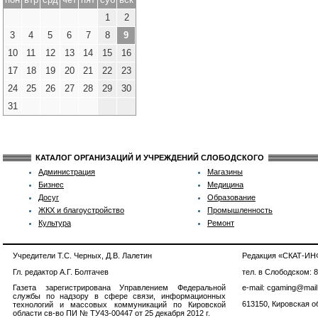
1
2
3
4
5
6
7
8
9
10
11
12
13
14
15
16
17
18
19
20
21
22
23
24
25
26
27
28
29
30
31
КАТАЛОГ ОРГАНИЗАЦИЙ И УЧРЕЖДЕНИЙ СЛОБОДСКОГО
Администрация
Магазины
Бизнес
Медицина
Досуг
Образование
ЖКХ и благоустройство
Промышленность
Культура
Ремонт
Учредители Т.С. Черных, Д.В. Лалетин
Редакция «СКАТ-И
Гл. редактор А.Г. Болтачев
тел. в Слободском: 
Газета зарегистрирована Управлением Федеральной
e-mail: cgaming@mail
службы по надзору в сфере связи, информационных
613150, Кировская об
технологий и массовых коммуникаций по Кировской
области св-во ПИ № ТУ43-00447 от 25 декабря 2012 г.