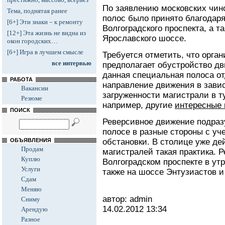
По заявлению московских чин
Тема, поднятая ранее
полос было принято благодар
[6+] Эти знаки – к ремонту
Волгоградского проспекта, а т
[12+] Эта жизнь не видна из
Ярославского шоссе.
окон городских…
[6+] Игра в лучшем смысле
Требуется отметить, что орга
все интервью
предполагает обустройство дв
данная специальная полоса от
РАБОТА
направление движения в зави
Вакансии
загруженности магистрали в ту
Резюме
например, другие
интересные 
ПОИСК
Реверсивное движение подраз
полосе в разные стороны с уч
ОБЪЯВЛЕНИЯ
обстановки. В столице уже де
Продам
магистралей такая практика. 
Куплю
Волгоградском проспекте в утр
Услуги
также на шоссе Энтузиастов и
Сдам
Меняю
автор: admin
Сниму
14.02.2012
13:34
Арендую
Разное