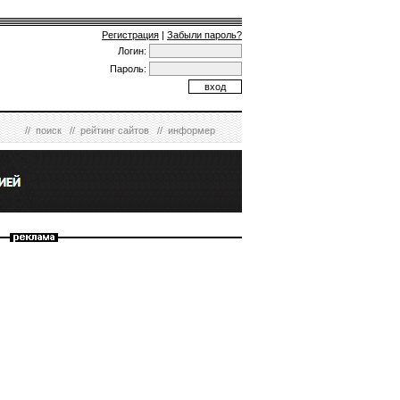
Регистрация
|
Забыли пароль?
Логин:
Пароль:
//
поиск
//
рейтинг сайтов
//
информер