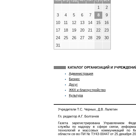
1
2
3
4
5
6
7
8
9
10
11
12
13
14
15
16
17
18
19
20
21
22
23
24
25
26
27
28
29
30
31
КАТАЛОГ ОРГАНИЗАЦИЙ И УЧРЕЖДЕН
Администрация
Бизнес
Досуг
ЖКХ и благоустройство
Культура
Учредители Т.С. Черных, Д.В. Лалетин
Гл. редактор А.Г. Болтачев
Газета зарегистрирована Управлением Феде
службы по надзору в сфере связи, информа
технологий и массовых коммуникаций по Ки
области св-во ПИ № ТУ43-00447 от 25 декабря 201