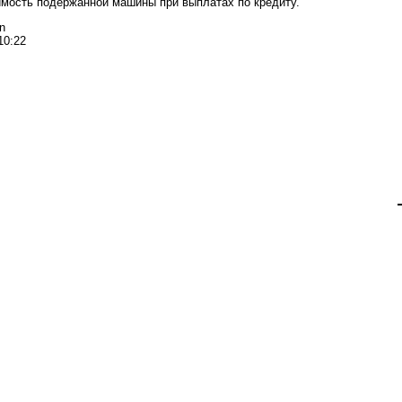
имость подержанной машины при выплатах по кредиту.
n
10:22