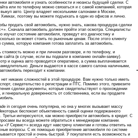
нки автомобиля и узнать особенности и нюансы будущей сделки. С
йта или по телефону можно связаться и с самой компанией, которая
 выкуп авто. Центр владеет несколькими салонами в Москве,
 Химках, поэтому вы можете подъехать в один из офисов и лично.
тобы продать свой автомобиль, нужно знать, какова процедура сделки
с+». Сначала автомобиль должен пройти этап осмотра. Специалисты
о изучат состояние автомобиля, проведут его диагностику и
 сколько он может стоить по рыночным ценам. После этого клиенту
 сумма, которую компания готова заплатить за автомобиль.
 стоимость можно и при личном разговоре, и по телефону, и
м сайта (в случае, если вы подвали в компанию онлайн-заявку).
мотр и оценка авто проводится оперативно, а сумма выплачивается
замедлительно. Деньги выдаются в кассе самого салона наличными,
 автомобиль переходит к компании.
, нет никаких сложностей в этой процедуре. Вам нужно только иметь
аспорт, свидетельство о регистрации и ПТС. Помимо этого, привезите
ения сделки документы, которые свидетельствуют о прохождении
, и генеральную доверенность от собственника, если вы продаете
мобиль.
ade in сегодня очень популярна, но она у многих вызывает массу
Некоторых беспокоит объективность самой оценки подержанного
. Третьи интересуются, как можно приобрести автомобиль в кредит. С
росами вы всегда можете обратиться к менеджерам компании.
ы «У Сервис+» всегда идут навстречу клиентам и готовы ответить на
ные вопросы. С их помощью приобретение автомобиля по системе
азывается простой и очень быстрой. У покупателя есть возможность и