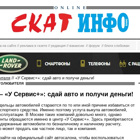
а на сайте
//
реклама в газете
//
редакция
//
вакансии
//
форум
//
блоги слобожан
ителя
// «У Сервис+»: сдай авто и получи деньги!
ТОЛЮБИТЕЛЯ
 «У Сервис+»: сдай авто и получи деньги!
дельцы автомобилей стараются по то или иной причине избавиться от
нспортного средства. Именно поэтому услуга выкупа автомобилей,
ксплуатации. В Москве таких компаний довольно много, однако
енты обращаются именно в центр «У Сервис+». Здесь приобретаются
одержанные автомобили по безналичному и наличному расчету,
о может продать как частное лицо, так и компания.
зайти на официальный сайт автосалона, чтобы воспользоваться