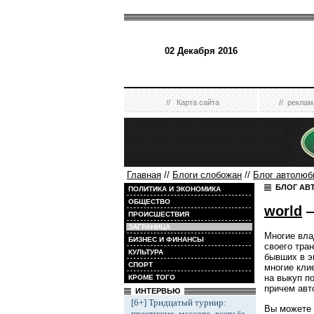
02 Декабря 2016
//
Карта сайта
//
реклам
Главная
//
Блоги слобожан
//
Блог автолюб
БЛОГ АВ
ПОЛИТИКА И ЭКОНОМИКА
ОБЩЕСТВО
world
—
ПРОИСШЕСТВИЯ
ЗАГРАНИЦА
Многие вла
БИЗНЕС И ФИНАНСЫ
своего тра
КУЛЬТУРА
бывших в э
СПОРТ
многие кли
на выкуп п
КРОМЕ ТОГО
причем авт
ИНТЕРВЬЮ
[6+] Тридцатый турнир:
Вы можете 
престижно, массово, всерьёз