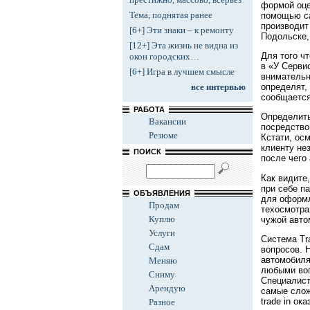
формой оце
Тема, поднятая ранее
помощью са
производит
[6+] Эти знаки – к ремонту
Подольске,
[12+] Эта жизнь не видна из
Для того ч
окон городских…
в «У Серви
[6+] Игра в лучшем смысле
внимательн
определят,
все интервью
сообщается
РАБОТА
Определить
Вакансии
посредство
Резюме
Кстати, ос
клиенту не
ПОИСК
после чего
Как видите
при себе п
ОБЪЯВЛЕНИЯ
для оформл
Продам
техосмотра
Куплю
чужой авто
Услуги
Система Tr
Сдам
вопросов. 
автомобиля
Меняю
любыми воп
Сниму
Специалист
Арендую
самые слож
trade in ок
Разное