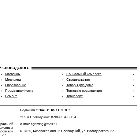
ИЙ СЛОБОДСКОГО
Магазины
Социальный комплекс
Медицина
Строительство
Образование
Товары для дома
Промышленность
Торговые предприятия
Ремонт
Транспорт
Редакция «СКАТ-ИНФО ПЛЮС»
тел. в Слободском: 8-909-134-0-134
ральной
e-mail: cgaming@mail.ru
ционных
613150, Кировская обл., г. Слободской, ул. Володарского, 52
ровской
2 г.