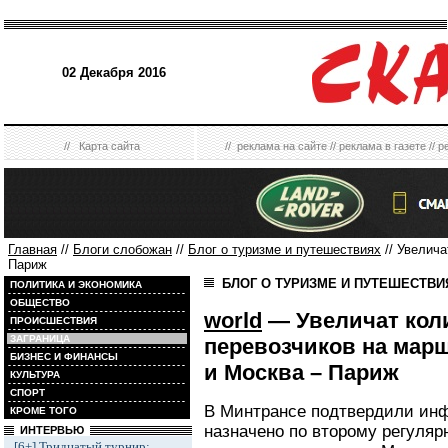
02 Декабря 2016
//
Карта сайта
//
реклама на сайте
//
реклама в газете
//
р
Главная
//
Блоги слобожан
//
Блог о туризме и путешествиях
// Увелича
Париж
БЛОГ О ТУРИЗМЕ И ПУТЕШЕСТВ
ПОЛИТИКА И ЭКОНОМИКА
ОБЩЕСТВО
world
— Увеличат кол
ПРОИСШЕСТВИЯ
ЗАГРАНИЦА
перевозчиков на марш
БИЗНЕС И ФИНАНСЫ
и Москва – Париж
КУЛЬТУРА
СПОРТ
В Минтрансе подтвердили инф
КРОМЕ ТОГО
назначено по второму регуляр
ИНТЕРВЬЮ
[6+] Тридцатый турнир: