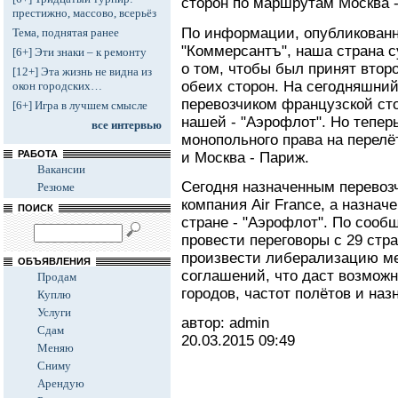
сторон по маршрутам Москва -
престижно, массово, всерьёз
По информации, опубликованн
Тема, поднятая ранее
"Коммерсантъ", наша страна 
[6+] Эти знаки – к ремонту
о том, чтобы был принят втор
[12+] Эта жизнь не видна из
обеих сторон. На сегодняшни
окон городских…
перевозчиком французской стор
[6+] Игра в лучшем смысле
нашей - "Аэрофлот". Но теперь
все интервью
монопольного права на перел
РАБОТА
и Москва - Париж.
Вакансии
Сегодня назначенным перевоз
Резюме
компания Air France, а назна
ПОИСК
стране - "Аэрофлот". По сооб
провести переговоры с 29 стр
произвести либерализацию м
ОБЪЯВЛЕНИЯ
соглашений, что даст возможн
Продам
городов, частот полётов и наз
Куплю
Услуги
автор: admin
Сдам
20.03.2015
09:49
Меняю
Сниму
Арендую