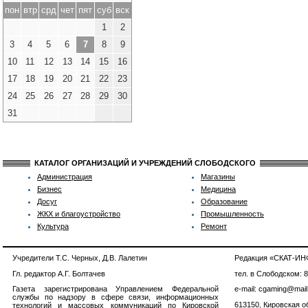
пон
втр
срд
чет
пят
суб
вск
1
2
3
4
5
6
7
8
9
10
11
12
13
14
15
16
17
18
19
20
21
22
23
24
25
26
27
28
29
30
31
КАТАЛОГ ОРГАНИЗАЦИЙ И УЧРЕЖДЕНИЙ СЛОБОДСКОГО
Администрация
Магазины
Бизнес
Медицина
Досуг
Образование
ЖКХ и благоустройство
Промышленность
Культура
Ремонт
Учредители Т.С. Черных, Д.В. Лалетин
Редакция «СКАТ-И
Гл. редактор А.Г. Болтачев
тел. в Слободском: 
Газета зарегистрирована Управлением Федеральной
e-mail: cgaming@mail
службы по надзору в сфере связи, информационных
613150, Кировская об
технологий и массовых коммуникаций по Кировской