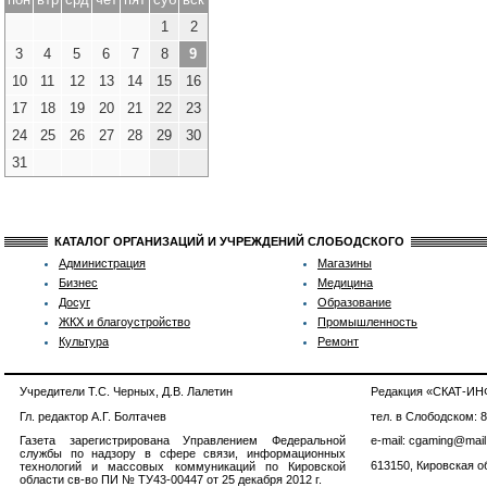
1
2
3
4
5
6
7
8
9
10
11
12
13
14
15
16
17
18
19
20
21
22
23
24
25
26
27
28
29
30
31
КАТАЛОГ ОРГАНИЗАЦИЙ И УЧРЕЖДЕНИЙ СЛОБОДСКОГО
Администрация
Магазины
Бизнес
Медицина
Досуг
Образование
ЖКХ и благоустройство
Промышленность
Культура
Ремонт
Учредители Т.С. Черных, Д.В. Лалетин
Редакция «СКАТ-И
Гл. редактор А.Г. Болтачев
тел. в Слободском: 
Газета зарегистрирована Управлением Федеральной
e-mail: cgaming@mail
службы по надзору в сфере связи, информационных
613150, Кировская об
технологий и массовых коммуникаций по Кировской
области св-во ПИ № ТУ43-00447 от 25 декабря 2012 г.