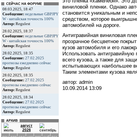
это пленка «хамелеон». Это д
СЕЙЧАС НА ФОРУМЕ
виниловой пленки. Однако авт
08.03.2025, 18:47
становится уникальным и не
Сообщение:
недельные GBPJPY
средством, которое выигрышн
W - китайская точность 100%
Автор:
Regulest
автомобилей на дороге.
28.02.2025, 18:37
Антигравийная виниловая пле
Сообщение:
недельные GBPJPY
прозрачное бесцветное покрыт
W - китайская точность 100%
Автор:
Regulest
кузов автомобиля и его лакок
Использовать антигравийную 
28.02.2025, 18:35
Сообщение:
27.02.2025
всего кузова, а также для защ
прогнозы ежедневно сейчас
испытывающих наибольшее во
Автор:
Regulest
Таким элементами кузова явля
28.02.2025, 18:35
Сообщение:
27.02.2025
автор: admin
прогнозы ежедневно сейчас
10.09.2014
13:09
Автор:
Regulest
28.02.2025, 18:34
Сообщение:
27.02.2025
прогнозы ежедневно сейчас
Автор:
Regulest
АРХИВ
август
2026
пон
втр
срд
чет
пят
суб
вск