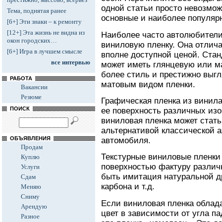
одной статьи просто невозмож
Тема, поднятая ранее
основные и наиболее популяр
[6+] Эти знаки – к ремонту
[12+] Эта жизнь не видна из
Наиболее часто автолюбител
окон городских…
виниловую пленку. Она отлич
[6+] Игра в лучшем смысле
вполне доступной ценой. Стан
все интервью
может иметь глянцевую или м
более стиль и престижно выг
РАБОТА
матовым видом пленки.
Вакансии
Резюме
Графическая пленка из винила
ПОИСК
ее поверхность различных из
виниловая пленка может стать
альтернативой классической а
ОБЪЯВЛЕНИЯ
автомобиля.
Продам
Текстурные виниловые пленки
Куплю
поверхностью фактуру различ
Услуги
быть имитация натуральной др
Сдам
карбона и т.д.
Меняю
Сниму
Если виниловая пленка облад
Арендую
цвет в зависимости от угла па
Разное