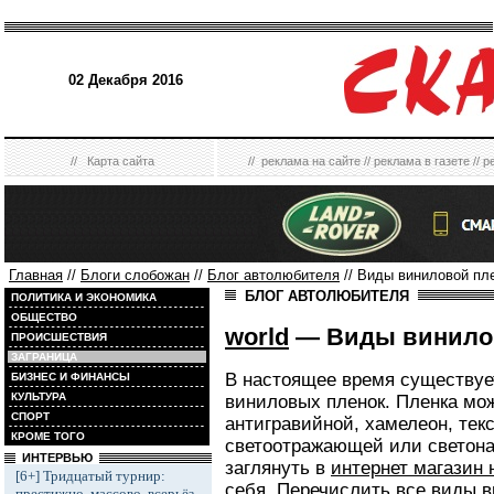
02 Декабря 2016
//
Карта сайта
//
реклама на сайте
//
реклама в газете
//
р
Главная
//
Блоги слобожан
//
Блог автолюбителя
// Виды виниловой пл
БЛОГ АВТОЛЮБИТЕЛЯ
ПОЛИТИКА И ЭКОНОМИКА
ОБЩЕСТВО
world
— Виды винило
ПРОИСШЕСТВИЯ
ЗАГРАНИЦА
В настоящее время существуе
БИЗНЕС И ФИНАНСЫ
КУЛЬТУРА
виниловых пленок. Пленка мож
СПОРТ
антигравийной, хамелеон, тек
КРОМЕ ТОГО
светоотражающей или светона
ИНТЕРВЬЮ
заглянуть в
интернет магазин 
[6+] Тридцатый турнир:
себя. Перечислить все виды в
престижно, массово, всерьёз