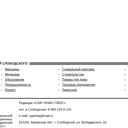
ИЙ СЛОБОДСКОГО
Магазины
Социальный комплекс
Медицина
Строительство
Образование
Товары для дома
Промышленность
Торговые предприятия
Ремонт
Транспорт
Редакция «СКАТ-ИНФО ПЛЮС»
тел. в Слободском: 8-909-134-0-134
ральной
e-mail: cgaming@mail.ru
ционных
613150, Кировская обл., г. Слободской, ул. Володарского, 52
ровской
2 г.