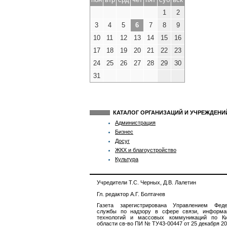
1
2
3
4
5
6
7
8
9
10
11
12
13
14
15
16
17
18
19
20
21
22
23
24
25
26
27
28
29
30
31
КАТАЛОГ ОРГАНИЗАЦИЙ И УЧРЕЖДЕН
Администрация
Бизнес
Досуг
ЖКХ и благоустройство
Культура
Учредители Т.С. Черных, Д.В. Лалетин
Гл. редактор А.Г. Болтачев
Газета зарегистрирована Управлением Феде
службы по надзору в сфере связи, информа
технологий и массовых коммуникаций по Ки
области св-во ПИ № ТУ43-00447 от 25 декабря 201