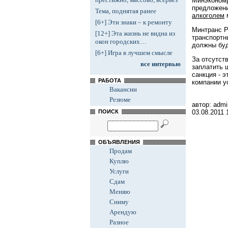
Минэкономр
предложени
Тема, поднятая ранее
алкоголем
[6+] Эти знаки – к ремонту
Минтранс Р
[12+] Эта жизнь не видна из
транспортн
окон городских…
должны буд
[6+] Игра в лучшем смысле
За отсутст
все интервью
заплатить 
санкция - 
РАБОТА
компании у
Вакансии
Резюме
автор: admi
03.08.2011
ПОИСК
ОБЪЯВЛЕНИЯ
Продам
Куплю
Услуги
Сдам
Меняю
Сниму
Арендую
Разное