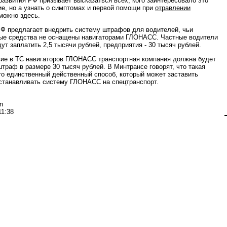
азвития РФ призывает высказаться всех, кого заинтересовало это
е, но а узнать о симптомах и первой помощи при
отравлении
можно здесь.
Ф предлагает внедрить систему штрафов для водителей, чьи
ые средства не оснащены навигаторами ГЛОНАСС. Частные водители
ут заплатить 2,5 тысячи рублей, предприятия - 30 тысяч рублей.
вие в ТС навигаторов ГЛОНАСС транспортная компания должна будет
штраф в размере 30 тысяч рублей. В Минтрансе говорят, что такая
это единственный действенный способ, который может заставить
станавливать систему ГЛОНАСС на спецтранспорт.
n
11:38