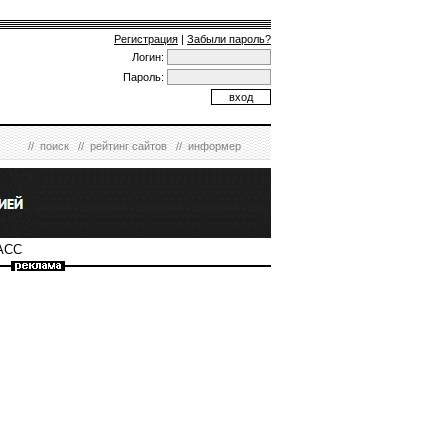
Регистрация
|
Забыли пароль?
Логин:
Пароль:
//
поиск
//
рейтинг сайтов
//
информер
НАСС