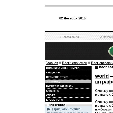
02 Декабря 2016
//
Карта сайта
//
реклам
Главная
//
Блоги слобожан
//
Блог автолюб
БЛОГ АВ
ПОЛИТИКА И ЭКОНОМИКА
ОБЩЕСТВО
world
—
ПРОИСШЕСТВИЯ
штрафо
ЗАГРАНИЦА
БИЗНЕС И ФИНАНСЫ
Систему шт
КУЛЬТУРА
в стране с 
СПОРТ
КРОМЕ ТОГО
Систему шт
ИНТЕРВЬЮ
в стране с
[6+] Тридцатый турнир:
приборами 
престижно, массово, всерьёз