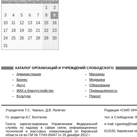
1
2
3
4
5
6
7
8
9
10
11
12
13
14
15
16
17
18
19
20
21
22
23
24
25
26
27
28
29
30
31
КАТАЛОГ ОРГАНИЗАЦИЙ И УЧРЕЖДЕНИЙ СЛОБОДСКОГО
Администрация
Магазины
Бизнес
Медицина
Досуг
Образование
ЖКХ и благоустройство
Промышленность
Культура
Ремонт
Учредители Т.С. Черных, Д.В. Лалетин
Редакция «СКАТ-И
Гл. редактор А.Г. Болтачев
тел. в Слободском: 
Газета зарегистрирована Управлением Федеральной
e-mail: cgaming@mail
службы по надзору в сфере связи, информационных
613150, Кировская об
технологий и массовых коммуникаций по Кировской
области св-во ПИ № ТУ43-00447 от 25 декабря 2012 г.