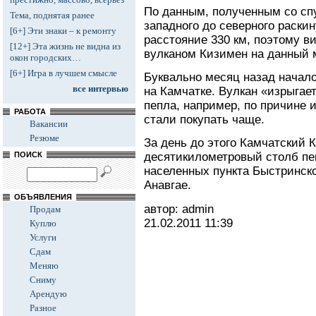
По данным, полученным со спу
Тема, поднятая ранее
западного до северного раск
[6+] Эти знаки – к ремонту
расстояние 330 км, поэтому 
[12+] Эта жизнь не видна из
вулканом Кизимен на данный 
окон городских…
[6+] Игра в лучшем смысле
Буквально месяц назад начал
все интервью
на Камчатке. Вулкан «изрыга
пепла, например, по причине
РАБОТА
стали покупать чаще.
Вакансии
Резюме
За день до этого Камчатский 
ПОИСК
десятикилометровый столб пе
населенных пункта Быстринско
Анавгае.
ОБЪЯВЛЕНИЯ
автор: admin
Продам
21.02.2011
11:39
Куплю
Услуги
Сдам
Меняю
Сниму
Арендую
Разное