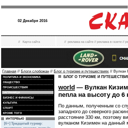
02 Декабря 2016
//
Карта сайта
//
реклама на сайте
//
реклама в газете
//
р
Главная
//
Блоги слобожан
//
Блог о туризме и путешествиях
// Вулкан 
БЛОГ О ТУРИЗМЕ И ПУТЕШЕСТВ
ПОЛИТИКА И ЭКОНОМИКА
ОБЩЕСТВО
world
— Вулкан Кизим
ПРОИСШЕСТВИЯ
ЗАГРАНИЦА
пепла на высоту до 6
БИЗНЕС И ФИНАНСЫ
КУЛЬТУРА
По данным, полученным со спу
СПОРТ
западного до северного раск
КРОМЕ ТОГО
расстояние 330 км, поэтому 
ИНТЕРВЬЮ
вулканом Кизимен на данный 
[6+] Тридцатый турнир:
престижно, массово, всерьёз