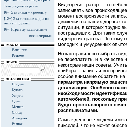
Видеорегистратор – это небол
Тема, поднятая ранее
записывать все происходящее
[6+] Эти знаки – к ремонту
момент воспроизвести запись.
[12+] Эта жизнь не видна из
движения на наших дорогах в
окон городских…
ситуации, в которых трудно в
[6+] Игра в лучшем смысле
пострадавших. Для таких случ
все интервью
видеорегистратора. Поэтому 
молодых и умудренных опыто
РАБОТА
Вакансии
Но как правильно выбрать вид
Резюме
не переплатить, и в качестве 
ПОИСК
некоторые наши советы. Учиты
прибора – запись и воспроизв
особое внимание обратить на
ОБЪЯВЛЕНИЯ
параметра напрямую зависит
Продам
детализация. Особенно важн
Куплю
необходимости идентификац
Услуги
автомобилей, поскольку пр
Сдам
будут просто-напросто нече
Меняю
расплывчатыми.
Сниму
Арендую
Самые дешевые модели имеют
Разное
пикселей, что не может обесп