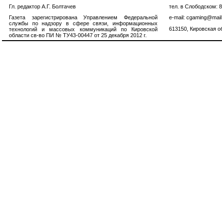
Гл. редактор А.Г. Болтачев
тел. в Слободском: 
Газета зарегистрирована Управлением Федеральной
e-mail: cgaming@mail
службы по надзору в сфере связи, информационных
613150, Кировская об
технологий и массовых коммуникаций по Кировской
области св-во ПИ № ТУ43-00447 от 25 декабря 2012 г.