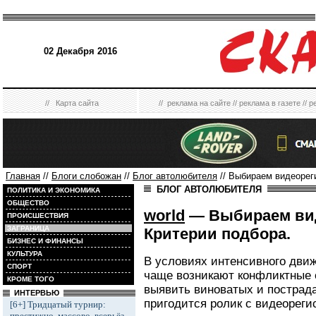
02 Декабря 2016
//
Карта сайта
//
реклама на сайте
//
реклама в газете
//
р
Главная
//
Блоги слобожан
//
Блог автолюбителя
// Выбираем видеореги
БЛОГ АВТОЛЮБИТЕЛЯ
ПОЛИТИКА И ЭКОНОМИКА
ОБЩЕСТВО
world
— Выбираем вид
ПРОИСШЕСТВИЯ
ЗАГРАНИЦА
Критерии подбора.
БИЗНЕС И ФИНАНСЫ
КУЛЬТУРА
В условиях интенсивного движ
СПОРТ
чаще возникают конфликтные 
КРОМЕ ТОГО
выявить виноватых и пострад
ИНТЕРВЬЮ
пригодится ролик с видеореги
[6+] Тридцатый турнир:
престижно, массово, всерьёз