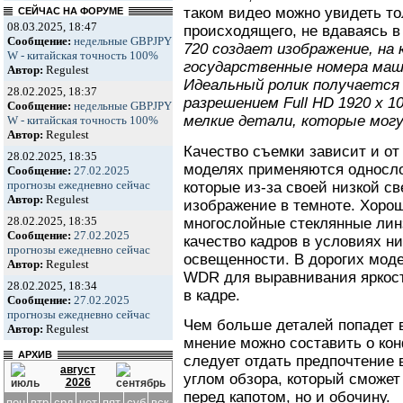
таком видео можно увидеть т
СЕЙЧАС НА ФОРУМЕ
08.03.2025, 18:47
происходящего, не вдаваясь 
Сообщение:
недельные GBPJPY
720 создает изображение, на 
W - китайская точность 100%
государственные номера маши
Автор:
Regulest
Идеальный ролик получается
28.02.2025, 18:37
разрешением Full HD 1920 х 1
Сообщение:
недельные GBPJPY
мелкие детали, которые мог
W - китайская точность 100%
Автор:
Regulest
Качество съемки зависит и от
28.02.2025, 18:35
моделях применяются односл
Сообщение:
27.02.2025
прогнозы ежедневно сейчас
которые из-за своей низкой с
Автор:
Regulest
изображение в темноте. Хоро
28.02.2025, 18:35
многослойные стеклянные ли
Сообщение:
27.02.2025
качество кадров в условиях н
прогнозы ежедневно сейчас
освещенности. В дорогих моде
Автор:
Regulest
WDR для выравнивания яркос
28.02.2025, 18:34
в кадре.
Сообщение:
27.02.2025
прогнозы ежедневно сейчас
Чем больше деталей попадет в
Автор:
Regulest
мнение можно составить о ко
АРХИВ
следует отдать предпочтение
август
углом обзора, который сможет 
2026
перед капотом, но и обочину.
пон
втр
срд
чет
пят
суб
вск