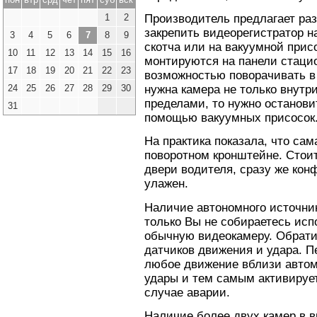
1
2
Производитель предлагает ра
закрепить видеорегистратор н
3
4
5
6
7
8
9
скотча или на вакуумной прис
10
11
12
13
14
15
16
монтируются на панели стацио
17
18
19
20
21
22
23
возможностью поворачивать в
24
25
26
27
28
29
30
нужна камера не только внутри
пределами, то нужно останови
31
помощью вакуумных присосок
На практика показала, что сам
поворотном кронштейне. Стоит
двери водителя, сразу же кон
улажен.
Наличие автономного источник
только Вы не собираетесь исп
обычную видеокамеру. Обрати
датчиков движения и удара. П
любое движение вблизи автомо
удары и тем самым активируе
случае аварии.
Наличие более двух камер в в