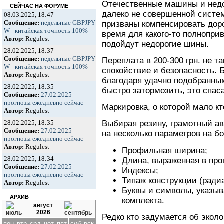
Отечественные машины и нед
СЕЙЧАС НА ФОРУМЕ
далеко не совершенной систем
08.03.2025, 18:47
Сообщение:
недельные GBPJPY
призваны компенсировать дор
W - китайская точность 100%
время для какого-то полнопри
Автор:
Regulest
подойдут недорогие шины.
28.02.2025, 18:37
Сообщение:
недельные GBPJPY
Переплата в 200-300 грн. не т
W - китайская точность 100%
спокойствие и безопасность. 
Автор:
Regulest
благодаря удачно подобранны
28.02.2025, 18:35
быстро затормозить, это спас
Сообщение:
27.02.2025
прогнозы ежедневно сейчас
Маркировка, о которой мало к
Автор:
Regulest
28.02.2025, 18:35
Выбирая резину, грамотный а
Сообщение:
27.02.2025
на несколько параметров на бо
прогнозы ежедневно сейчас
Автор:
Regulest
Профильная ширина;
28.02.2025, 18:34
Длина, выраженная в пр
Сообщение:
27.02.2025
Индексы;
прогнозы ежедневно сейчас
Типаж конструкции (ради
Автор:
Regulest
Буквы и символы, указы
АРХИВ
комплекта.
август
2026
Редко кто задумается об экол
пон
втр
срд
чет
пят
суб
вск