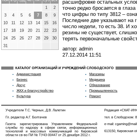
расшифровке остальных услов
1
2
точно редко бросается в глаза
что цифры по типу 3812 – озн
3
4
5
6
7
8
9
Последние две указывают на г
10
11
12
13
14
15
16
число недели, то есть 38. И хо
17
18
19
20
21
22
23
резины не существует, слишк
24
25
26
27
28
29
30
терять первоначальные свойст
31
автор: admin
27.12.2014
11:51
КАТАЛОГ ОРГАНИЗАЦИЙ И УЧРЕЖДЕНИЙ СЛОБОДСКОГО
Администрация
Магазины
Бизнес
Медицина
Досуг
Образование
ЖКХ и благоустройство
Промышленность
Культура
Ремонт
Учредители Т.С. Черных, Д.В. Лалетин
Редакция «СКАТ-И
Гл. редактор А.Г. Болтачев
тел. в Слободском: 
Газета зарегистрирована Управлением Федеральной
e-mail: cgaming@mail
службы по надзору в сфере связи, информационных
613150, Кировская об
технологий и массовых коммуникаций по Кировской
области св-во ПИ № ТУ43-00447 от 25 декабря 2012 г.