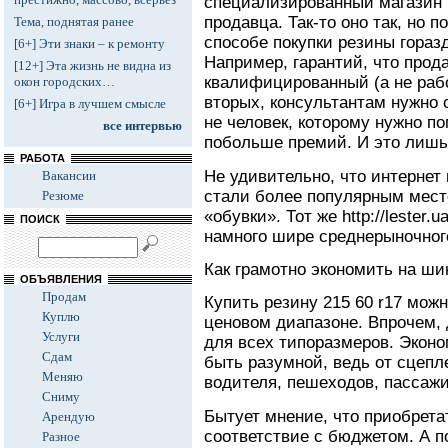
специализированный магазин 
продавца. Так-то оно так, но 
Тема, поднятая ранее
способе покупки резины гораз
[6+] Эти знаки – к ремонту
Например, гарантий, что прод
[12+] Эта жизнь не видна из
квалифицированный (а не рабо
окон городских…
вторых, консультантам нужно 
[6+] Игра в лучшем смысле
не человек, которому нужно по
все интервью
побольше премий. И это лишь
РАБОТА
Не удивительно, что интернет
Вакансии
стали более популярным мест
Резюме
«обувки». Тот же http://lester.
ПОИСК
намного шире среднерыночного
Как грамотно экономить на ши
ОБЪЯВЛЕНИЯ
Продам
Купить резину 215 60 r17 мож
Куплю
ценовом диапазоне. Впрочем,
Услуги
для всех типоразмеров. Эконо
Сдам
быть разумной, ведь от сцепл
Меняю
водителя, пешеходов, пассажи
Сниму
Бытует мнение, что приобрета
Арендую
соответствие с бюджетом. А по
Разное