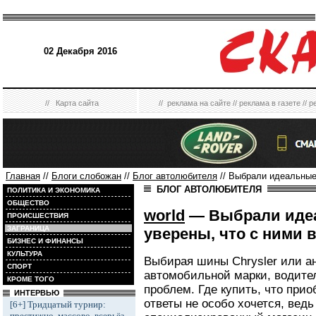
02 Декабря 2016
//
Карта сайта
//
реклама на сайте
//
реклама в газете
//
р
Главная
//
Блоги слобожан
//
Блог автолюбителя
// Выбрали идеальные
БЛОГ АВТОЛЮБИТЕЛЯ
ПОЛИТИКА И ЭКОНОМИКА
ОБЩЕСТВО
world
— Выбрали иде
ПРОИСШЕСТВИЯ
ЗАГРАНИЦА
уверены, что с ними 
БИЗНЕС И ФИНАНСЫ
КУЛЬТУРА
Выбирая шины Chrysler или а
СПОРТ
автомобильной марки, водите
КРОМЕ ТОГО
проблем. Где купить, что прио
ИНТЕРВЬЮ
ответы не особо хочется, вед
[6+] Тридцатый турнир:
престижно, массово, всерьёз