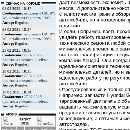
даст возможность экономить н
СЕЙЧАС НА ФОРУМЕ
масла. И дополнительно конс
08.03.2025, 18:47
Сообщение:
недельные GBPJPY
стилистические грани в обзоре
W - китайская точность 100%
автомобиля, но и позволили 
Автор:
Regulest
и дизайн.
28.02.2025, 18:37
И если, например, взять прохо
Сообщение:
недельные GBPJPY
увидеть работу гарантированн
W - китайская точность 100%
технического ремонта любой 
Автор:
Regulest
минимальные временные рамки
28.02.2025, 18:35
высокой квалификации специа
Сообщение:
27.02.2025
прогнозы ежедневно сейчас
компании Хендай. Они всегда 
Автор:
Regulest
идеальное сочетание техниче
28.02.2025, 18:35
минимальных деталей, но и в
Сообщение:
27.02.2025
идеальную работу по регулир
прогнозы ежедневно сейчас
автомобиля.
Автор:
Regulest
Отрегулированные и только о
28.02.2025, 18:34
Например, запчасти Hyundai G
Сообщение:
27.02.2025
тарированный двигатель с об
прогнозы ежедневно сейчас
Автор:
Regulest
выдавать максимальную мощно
предложив своим покупателям
АРХИВ
передвижение, а оптимальные
август
2026
автострадах.
пон
втр
срд
чет
пят
суб
вск