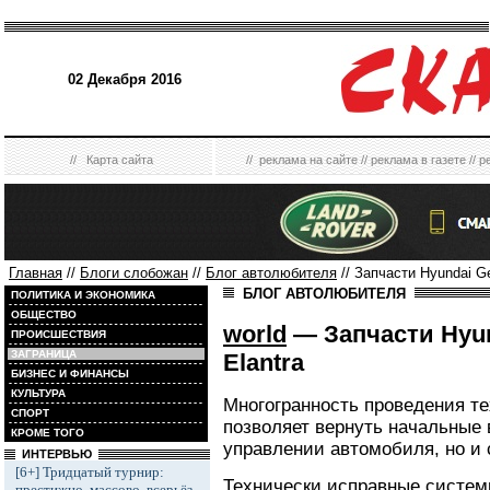
02 Декабря 2016
//
Карта сайта
//
реклама на сайте
//
реклама в газете
//
р
Главная
//
Блоги слобожан
//
Блог автолюбителя
// Запчасти Hyundai G
БЛОГ АВТОЛЮБИТЕЛЯ
ПОЛИТИКА И ЭКОНОМИКА
ОБЩЕСТВО
world
— Запчасти Hyun
ПРОИСШЕСТВИЯ
ЗАГРАНИЦА
Elantra
БИЗНЕС И ФИНАНСЫ
КУЛЬТУРА
Многогранность проведения те
СПОРТ
позволяет вернуть начальные 
КРОМЕ ТОГО
управлении автомобиля, но и
ИНТЕРВЬЮ
[6+] Тридцатый турнир:
Технически исправные систем
престижно, массово, всерьёз