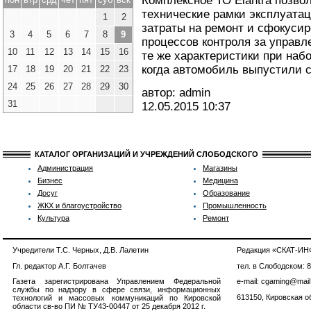
Комплексное ТО Elantra позво
технические рамки эксплуата
1
2
затраты на ремонт и сфокусир
3
4
5
6
7
8
9
процессов контроля за управле
10
11
12
13
14
15
16
те же характеристики при набо
когда автомобиль выпустили с
17
18
19
20
21
22
23
24
25
26
27
28
29
30
автор: admin
31
12.05.2015
10:37
КАТАЛОГ ОРГАНИЗАЦИЙ И УЧРЕЖДЕНИЙ СЛОБОДСКОГО
Администрация
Магазины
Бизнес
Медицина
Досуг
Образование
ЖКХ и благоустройство
Промышленность
Культура
Ремонт
Учредители Т.С. Черных, Д.В. Лалетин
Редакция «СКАТ-И
Гл. редактор А.Г. Болтачев
тел. в Слободском: 
Газета зарегистрирована Управлением Федеральной
e-mail: cgaming@mail
службы по надзору в сфере связи, информационных
613150, Кировская об
технологий и массовых коммуникаций по Кировской
области св-во ПИ № ТУ43-00447 от 25 декабря 2012 г.