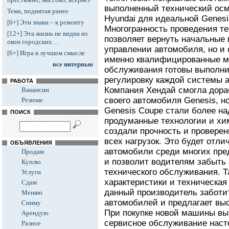
выполненный технический осм
Тема, поднятая ранее
Hyundai для идеальной Genesi
[6+] Эти знаки – к ремонту
Многогранность проведения те
[12+] Эта жизнь не видна из
позволяет вернуть начальные 
окон городских…
управлении автомобиля, но и
[6+] Игра в лучшем смысле
именно квалифицированные м
все интервью
обслуживания готовы выполни
регулировку каждой системы 
РАБОТА
Компания Хендай смогла дораб
Вакансии
своего автомобиля Genesis, н
Резюме
Genesis Coupe стали более н
ПОИСК
продуманные технологии и х
создали прочность и провере
всех нагрузок. Это будет отли
ОБЪЯВЛЕНИЯ
автомобили среди многих пред
Продам
и позволит водителям забыть
Куплю
технического обслуживания. Т
Услуги
характеристики и техническая
Сдам
данный производитель заботи
Меняю
автомобилей и предлагает выс
Сниму
При покупке новой машины вы 
Арендую
сервисное обслуживание нас
Разное