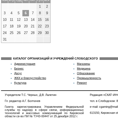
1
2
3
4
5
6
7
8
9
10
11
12
13
14
15
16
17
18
19
20
21
22
23
24
25
26
27
28
29
30
31
КАТАЛОГ ОРГАНИЗАЦИЙ И УЧРЕЖДЕНИЙ СЛОБОДСКОГО
Администрация
Магазины
Бизнес
Медицина
Досуг
Образование
ЖКХ и благоустройство
Промышленность
Культура
Ремонт
Учредители Т.С. Черных, Д.В. Лалетин
Редакция «СКАТ-И
Гл. редактор А.Г. Болтачев
тел. в Слободском: 
Газета зарегистрирована Управлением Федеральной
e-mail: cgaming@mail
службы по надзору в сфере связи, информационных
613150, Кировская об
технологий и массовых коммуникаций по Кировской
области св-во ПИ № ТУ43-00447 от 25 декабря 2012 г.