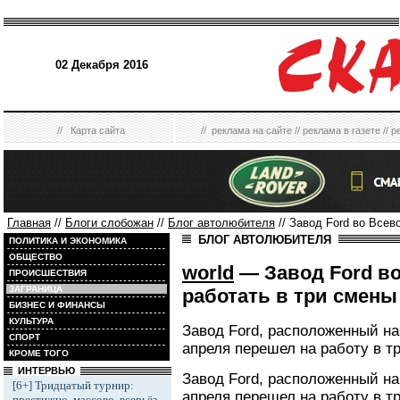
02 Декабря 2016
//
Карта сайта
//
реклама на сайте
//
реклама в газете
//
р
Главная
//
Блоги слобожан
//
Блог автолюбителя
// Завод Ford во Всев
БЛОГ АВТОЛЮБИТЕЛЯ
ПОЛИТИКА И ЭКОНОМИКА
ОБЩЕСТВО
world
— Завод Ford во
ПРОИСШЕСТВИЯ
ЗАГРАНИЦА
работать в три смены
БИЗНЕС И ФИНАНСЫ
КУЛЬТУРА
Завод Ford, расположенный на
СПОРТ
апреля перешел на работу в т
КРОМЕ ТОГО
ИНТЕРВЬЮ
Завод Ford, расположенный на
[6+] Тридцатый турнир:
апреля перешел на работу в т
престижно, массово, всерьёз