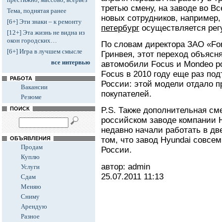
третью смену, на заводе во В
Тема, поднятая ранее
новых сотрудников, например
[6+] Эти знаки – к ремонту
петербург
осуществляется рег
[12+] Эта жизнь не видна из
окон городских…
По словам директора ЗАО «For
[6+] Игра в лучшем смысле
Гринвея, этот переход объясня
все интервью
автомобили Focus и Mondeo ро
Focus в 2010 году еще раз по
РАБОТА
России: этой модели отдало п
Вакансии
покупателей.
Резюме
ПОИСК
P.S. Также дополнительная см
российском заводе компании H
недавно начали работать в дв
ОБЪЯВЛЕНИЯ
том, что завод Hyundai совсем
Продам
России.
Куплю
автор: admin
Услуги
25.07.2011
11:13
Сдам
Меняю
Сниму
Арендую
Разное