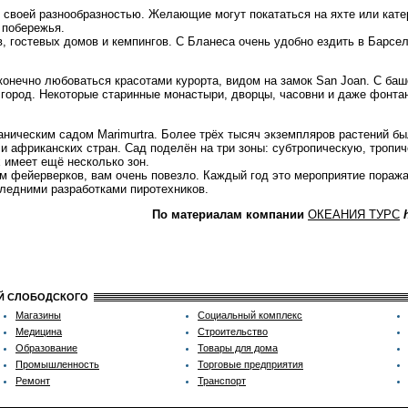
с своей разнообразностью. Желающие могут покататься на яхте или кат
 побережья.
в, гостевых домов и кемпингов. С Бланеса очень удобно ездить в Барс
онечно любоваться красотами курорта, видом на замок San Joan. С баш
 город. Некоторые старинные монастыри, дворцы, часовни и даже фонта
ническим садом Marimurtra. Более трёх тысяч экземпляров растений бы
и африканских стран. Сад поделён на три зоны: субтропическую, тропи
 имеет ещё несколько зон.
м фейерверков, вам очень повезло. Каждый год это мероприятие поража
ледними разработками пиротехников.
По материалам компании
ОКЕАНИЯ ТУРС
ИЙ СЛОБОДСКОГО
Магазины
Социальный комплекс
Медицина
Строительство
Образование
Товары для дома
Промышленность
Торговые предприятия
Ремонт
Транспорт