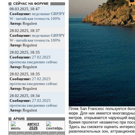
СЕЙЧАС НА ФОРУМЕ
08.03.2025, 18:47
Сообщение:
недельные GBPJPY
W - китайская точность 100%
Автор:
Regulest
28.02.2025, 18:37
Сообщение:
недельные GBPJPY
W - китайская точность 100%
Автор:
Regulest
28.02.2025, 18:35
Сообщение:
27.02.2025
прогнозы ежедневно сейчас
Автор:
Regulest
28.02.2025, 18:35
Сообщение:
27.02.2025
прогнозы ежедневно сейчас
Автор:
Regulest
28.02.2025, 18:34
Сообщение:
27.02.2025
прогнозы ежедневно сейчас
Пляж San Francesc пользуется бол
Автор:
Regulest
море. Для них имеется многоводны
метров, открывается чарующий вид
АРХИВ
Время пролетит незаметно при посе
август
Здесь вы сможете оценить интерес
2026
развлекательных зон, аттракционов
пон
втр
срд
чет
пят
суб
вск