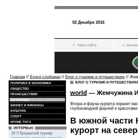
02 Декабря 2016
//
Карта сайта
//
реклам
Главная
//
Блоги слобожан
//
Блог о туризме и путешествиях
// Жем
БЛОГ О ТУРИЗМЕ И ПУТЕШЕСТВИЯ
ПОЛИТИКА И ЭКОНОМИКА
ОБЩЕСТВО
world
— Жемчужина Ис
ПРОИСШЕСТВИЯ
ЗАГРАНИЦА
Флора и фауна курорта поразит ва
БИЗНЕС И ФИНАНСЫ
глубоководной фауной и красотами
КУЛЬТУРА
СПОРТ
В южной части 
КРОМЕ ТОГО
курорт на север
ИНТЕРВЬЮ
[6+] Тридцатый турнир:
престижно, массово, всерьёз