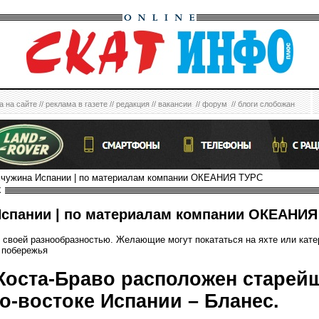
а на сайте
//
реклама в газете
//
редакция
//
вакансии
//
форум
//
блоги слобожан
чужина Испании | по материалам компании ОКЕАНИЯ ТУРС
Х
пании | по материалам компании ОКЕАНИЯ
с своей разнообразностью. Желающие могут покататься на яхте или кат
 побережья
Коста-Браво расположен старей
о-востоке Испании – Бланес.