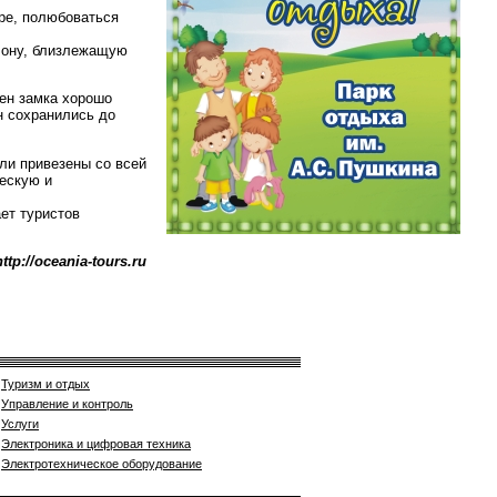
ере, полюбоваться
елону, близлежащую
ен замка хорошо
н сохранились до
ли привезены со всей
ческую и
ет туристов
http://oceania-tours.ru
Туризм и отдых
Управление и контроль
Услуги
Электроника и цифровая техника
Электротехническое оборудование