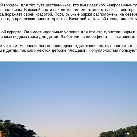
й городок, для тех путешественников, кто выбирает
комбинированные ту
ве половины. В южной части находятся пляжи, отели, магазины, рестора
да поражает своей красотой. Порт, рыбные биржи расположены на север
погода привлекают много туристов. Визитной карточкой города являетс
ой курорта. Он имеет идеальные условия для отдыха туристов: бары и 
ичные водные горки для детей. Любители виндсерфинга — постоянные 
м чистым. На специальных площадках отдыхающие смогут поиграть в п
 и детям, так как имеются детские площадки. Популярностью пользую