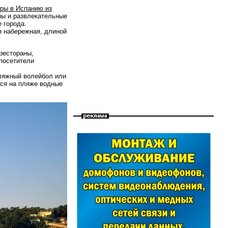
ры в Испанию из
ны и развлекательные
е города.
я набережная, длиной
рестораны,
посетители
ляжный волейбол или
тся на пляже водные