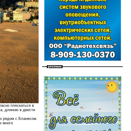
пасно плескаться в
а, длиною в двести
то рядом с Бланесом.
е много