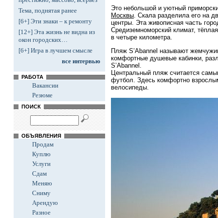
Это небольшой и уютный приморски
Тема, поднятая ранее
Москвы
. Скала разделила его на д
[6+] Эти знаки – к ремонту
центры. Эта живописная часть горо
Средиземноморский климат, тёплая 
[12+] Эта жизнь не видна из
в четыре километра.
окон городских…
[6+] Игра в лучшем смысле
Пляж S’Abannel называют жемчужин
комфортные душевые кабинки, разл
все интервью
S’Abannel.
Центральный пляж считается самы
РАБОТА
футбол. Здесь комфортно взрослым
Вакансии
велосипеды.
Резюме
ПОИСК
ОБЪЯВЛЕНИЯ
Продам
Куплю
Услуги
Сдам
Меняю
Сниму
Арендую
Разное