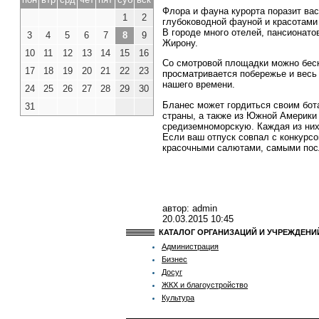
Флора и фауна курорта поразит ва
1
2
глубоководной фауной и красотами
В городе много отелей, пансионато
3
4
5
6
7
8
9
Жирону.
10
11
12
13
14
15
16
Со смотровой площадки можно беск
17
18
19
20
21
22
23
просматривается побережье и весь
нашего времени.
24
25
26
27
28
29
30
Бланес может гордиться своим бота
31
страны, а также из Южной Америки 
средиземноморскую. Каждая из них
Если ваш отпуск совпал с конкурсо
красочными салютами, самыми пос
автор: admin
20.03.2015
10:45
КАТАЛОГ ОРГАНИЗАЦИЙ И УЧРЕЖДЕН
Администрация
Бизнес
Досуг
ЖКХ и благоустройство
Культура