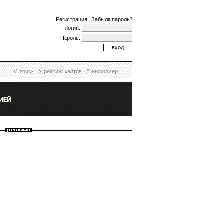
Регистрация
|
Забыли пароль?
Логин:
Пароль:
//
поиск
//
рейтинг сайтов
//
информер