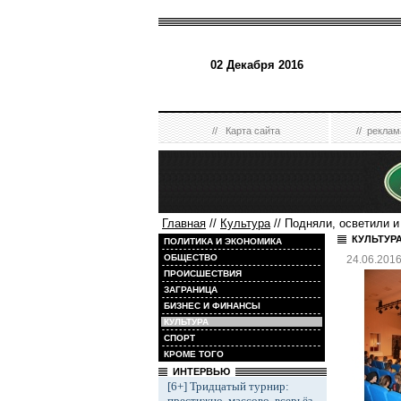
02 Декабря 2016
//
Карта сайта
//
реклам
Главная
//
Культура
// Подняли, осветили и
КУЛЬТУР
ПОЛИТИКА И ЭКОНОМИКА
ОБЩЕСТВО
24.06.201
ПРОИСШЕСТВИЯ
ЗАГРАНИЦА
БИЗНЕС И ФИНАНСЫ
КУЛЬТУРА
СПОРТ
КРОМЕ ТОГО
ИНТЕРВЬЮ
[6+] Тридцатый турнир:
престижно, массово, всерьёз