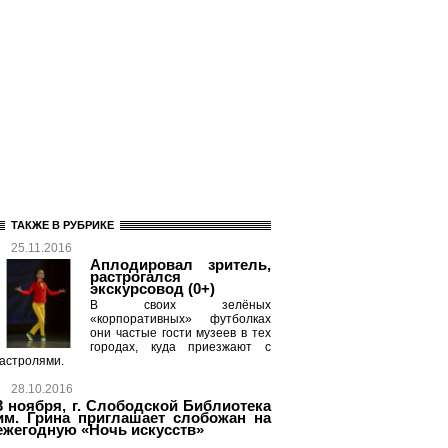
ТАКЖЕ В РУБРИКЕ
25.11.2016
Аплодировал зритель,
растрогался
экскурсовод (0+)
В своих зелёных
«корпоративных» футболках
они частые гости музеев в тех
городах, куда приезжают с
гастролями.
28.10.2016
3 ноября, г. Слободской Библиотека
им. Грина приглашает слобожан на
ежегодную «Ночь искусств»