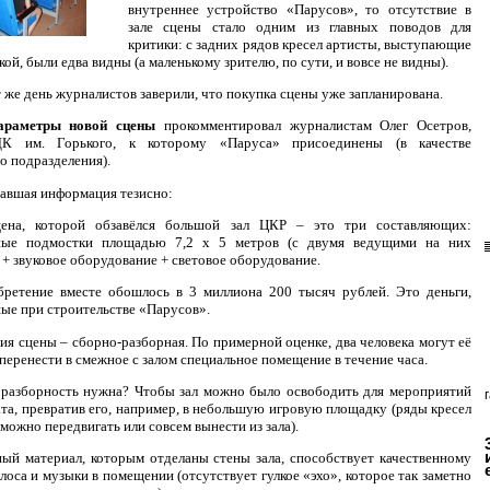
внутреннее устройство «Парусов», то отсутствие в
зале сцены стало одним из главных поводов для
критики: с задних рядов кресел артисты, выступающие
ой, были едва видны (а маленькому зрителю, по сути, и вовсе не видны).
т же день журналистов заверили, что покупка сцены уже запланирована.
араметры новой сцены
прокомментировал журналистам Олег Осетров,
ДК им. Горького, к которому «Паруса» присоединены (в качестве
о подразделения).
авшая информация тезисно:
ена, которой обзавёлся большой зал ЦКР – это три составляющих:
ные подмостки площадью 7,2 х 5 метров (с двумя ведущими на них
 + звуковое оборудование + световое оборудование.
бретение вместе обошлось в 3 миллиона 200 тысяч рублей. Это деньги,
ые при строительстве «Парусов».
ия сцены – сборно-разборная. По примерной оценке, два человека могут её
 перенести в смежное с залом специальное помещение в течение часа.
 разборность нужна? Чтобы зал можно было освободить для мероприятий
та, превратив его, например, в небольшую игровую площадку (ряды кресел
 можно передвигать или совсем вынести из зала).
ый материал, которым отделаны стены зала, способствует качественному
лоса и музыки в помещении (отсутствует гулкое «эхо», которое так заметно