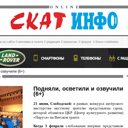
а на сайте
//
реклама в газете
//
редакция
//
вакансии
//
форум
//
блоги слобожан
 озвучили (6+)
А
6
Подняли, осветили и озвучили
(6+)
21 июня, Слободской:
в рамках конкурса актёрского
мастерства местному зрителю представлена сцена,
которой обзавёлся ЦКР (Центр культурного развития)
«Паруса» на Вятском тракте.
Когда 3 февраля
слобожанам впервые представили