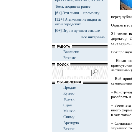
Тема, поднятая ранее
[6+] Эти знаки – к ремонту
перед публик
[12+] Эта жизнь не видна из
окон городских…
Однако в то
[6+] Игра в лучшем смысле
21 июня п
все интервью
директор 
структурног
РАБОТА
Вакансии
Вот прозвуч
Резюме
– Новая сц
ПОИСК
прямоуголь
лестницами)
– Всё прио
ОБЪЯВЛЕНИЯ
сэкономленн
Продам
– Конструкц
Куплю
разобрать и
Услуги
Сдам
– Зачем эта
иного форма
Меняю
в зале также
Сниму
Арендую
– Специальн
звучанию го
Разное