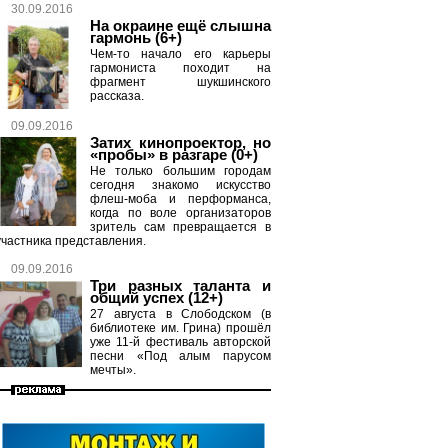
30.09.2016
На окраине ещё слышна
гармонь (6+)
Чем-то начало его карьеры
гармониста походит на
фрагмент шукшинского
рассказа.
09.09.2016
Затих кинопроектор, но
«пробы» в разгаре (0+)
Не только большим городам
сегодня знакомо искусство
флеш-моба и перформанса,
когда по воле организаторов
зритель сам превращается в
участника представления.
09.09.2016
Три разных таланта и
общий успех (12+)
27 августа в Слободском (в
библиотеке им. Грина) прошёл
уже 11-й фестиваль авторской
песни «Под алым парусом
мечты».