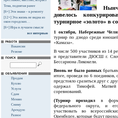
Тема, поднятая ранее
Нын
[6+] Эти знаки – к ремонту
довелось конкуриро
[12+] Эта жизнь не видна из
турнирное «золото» в с
окон городских…
[6+] Игра в лучшем смысле
1 октября, Набережные Челн
все интервью
турнир по дзюдо среди юношей
«Камаза».
РАБОТА
Вакансии
В числе 500 участников из 14 р
Резюме
и представители ДЮСШ г. Слоб
ПОИСК
Бессариона Ликокели.
Вновь не было равных
братья
ОБЪЯВЛЕНИЯ
итоге, проведя по 6 поединков, 
Продам
предстояло сразиться друг с др
Куплю
одержал Тимофей. Матвей
Услуги
соревнований.
Сдам
Меняю
(Турнир проходил
в формат
Сниму
федерального округа, и ег
Арендую
участвовать во всероссийс
Разное
Оренбурге, которые будут проход