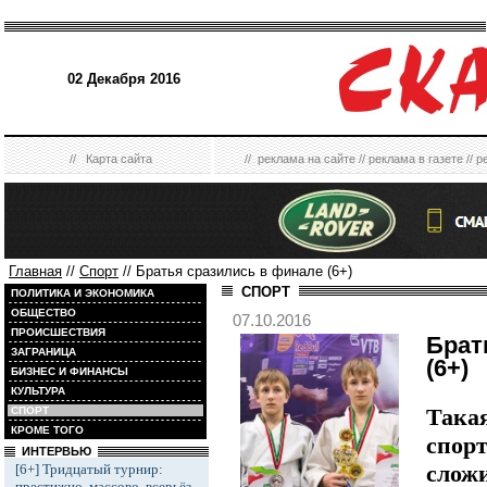
02 Декабря 2016
//
Карта сайта
//
реклама на сайте
//
реклама в газете
//
р
Главная
//
Спорт
// Братья сразились в финале (6+)
СПОРТ
ПОЛИТИКА И ЭКОНОМИКА
ОБЩЕСТВО
07.10.2016
ПРОИСШЕСТВИЯ
Брат
ЗАГРАНИЦА
(6+)
БИЗНЕС И ФИНАНСЫ
КУЛЬТУРА
Так
СПОРТ
КРОМЕ ТОГО
спо
ИНТЕРВЬЮ
сложи
[6+] Тридцатый турнир:
престижно, массово, всерьёз