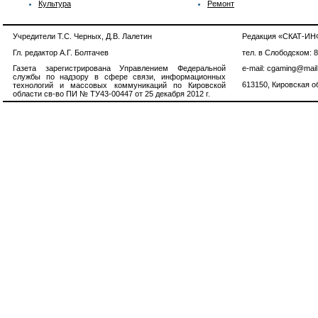
Культура
Ремонт
Учредители Т.С. Черных, Д.В. Лалетин
Редакция «СКАТ-И
Гл. редактор А.Г. Болтачев
тел. в Слободском: 
Газета зарегистрирована Управлением Федеральной
e-mail: cgaming@mail
службы по надзору в сфере связи, информационных
613150, Кировская об
технологий и массовых коммуникаций по Кировской
области св-во ПИ № ТУ43-00447 от 25 декабря 2012 г.