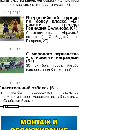
Правительства Кировской области «О льготном
проезде отдельных категорий граждан…»)
11.11.2016
Всероссийский турнир
по боксу класса «Б»
памяти тренера
Геннадия Буланова (6+)
Спорткомплекс «Красный
якорь» (г. Слободской, пр.
Гагарина, 27)
11.11.2016
С мирового первенства
– с новыми наградами
(6+)
30 октября, город Актобе
(северо-запад Казахстана).
11.11.2016
Спасительный отблеск (6+)
13 ноября завершится недельное
профилактическое мероприятие «Засветись»
на Слободской земле.