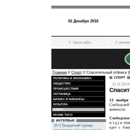
02 Декабря 2016
//
Карта сайта
//
реклам
Главная
//
Спорт
// Спасительный отблеск (
СПОРТ
ПОЛИТИКА И ЭКОНОМИКА
ОБЩЕСТВО
11.11.2016
Спасит
ПРОИСШЕСТВИЯ
ЗАГРАНИЦА
БИЗНЕС И ФИНАНСЫ
13 ноября
Слободской 
КУЛЬТУРА
важности.
СПОРТ
КРОМЕ ТОГО
Слободско
ИНТЕРВЬЮ
и т.д.) в т
[6+] Тридцатый турнир:
едет с бли
престижно, массово, всерьёз