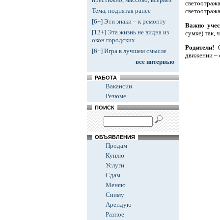
светоотраж
Тема, поднятая ранее
светоотража
[6+] Эти знаки – к ремонту
Важно уче
[12+] Эта жизнь не видна из
сумке) так,
окон городских…
Родители!
[6+] Игра в лучшем смысле
движении – 
все интервью
РАБОТА
Вакансии
Резюме
ПОИСК
ОБЪЯВЛЕНИЯ
Продам
Куплю
Услуги
Сдам
Меняю
Сниму
Арендую
Разное