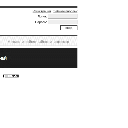
Регистрация
|
Забыли пароль?
Логин:
Пароль:
//
поиск
//
рейтинг сайтов
//
информер