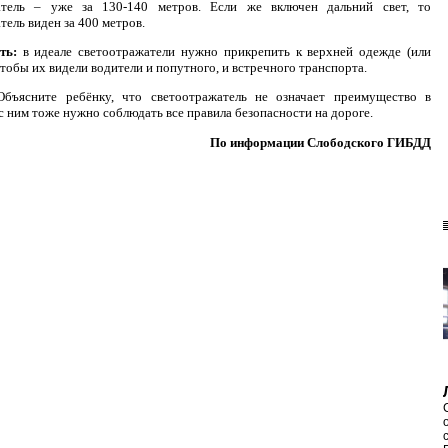
атель – уже за 130-140 метров. Если же включен дальний свет, то
тель виден за 400 метров.
сть:
в идеале светоотражатели нужно прикрепить к верхней одежде (или
 чтобы их видели водители и попутного, и встречного транспорта.
Объясните ребёнку, что светоотражатель не означает преимущество в
с ним тоже нужно соблюдать все правила безопасности на дороге.
По информации Слободского ГИБДД