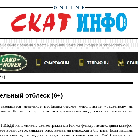
а на сайте
//
реклама в газете
//
редакция
//
вакансии
//
форум
//
блоги слобожан
6+)
ельный отблеск (6+)
завершится недельное профилактическое мероприятие «Засветись» на
земле. Но вопрос профилактики травматизма на дорогах не теряет своей
е ГИБДД
напоминает: светоотражатель (он же фликер, пешеходный катафот
ёмное время суток снижает риск наезда на пешехода в 6,5 раза. Если машина
жним светом, то водитель видит самого пешехода за 25-40 метров, но