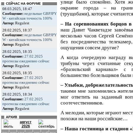
улице было спокойно. Хотя ж
СЕЙЧАС НА ФОРУМЕ
окраине города – на гран
08.03.2025, 18:47
(трущобами), которые считаются
Сообщение:
недельные GBPJPY
W - китайская точность 100%
Автор:
Regulest
– На соревнованиях борцов в
наш Давит Чакветадзе завоёвыв
28.02.2025, 18:37
Сообщение:
недельные GBPJPY
несколько часов Сергей Семёнов
W - китайская точность 100%
без посредничества телекамер
Автор:
Regulest
ощущения совсем другие?
28.02.2025, 18:35
Сообщение:
27.02.2025
А когда очередную награду вы
прогнозы ежедневно сейчас
трибуны через считанные сек
Автор:
Regulest
«бразильский карнавал» с 
28.02.2025, 18:35
большинство болельщиков были 
Сообщение:
27.02.2025
прогнозы ежедневно сейчас
– Улыбки, доброжелательность
Автор:
Regulest
такими мне запомнились жители
28.02.2025, 18:34
мог ответить на заданный воп
Сообщение:
27.02.2025
соотечественников.
прогнозы ежедневно сейчас
Автор:
Regulest
А мелодии, которые играют мест
АРХИВ
похожи на наши российские…
август
2026
– Наша гостиница и стадион 
пон
втр
срд
чет
пят
суб
вск