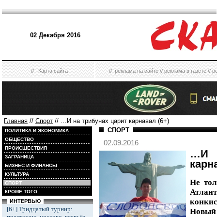
02 Декабря 2016
//
Карта сайта
//
реклама на сайте
//
реклама в газете
//
р
Главная
//
Спорт
// …И на трибунах царит карнавал (6+)
СПОРТ
ПОЛИТИКА И ЭКОНОМИКА
ОБЩЕСТВО
02.09.2016
ПРОИСШЕСТВИЯ
…И 
ЗАГРАНИЦА
карн
БИЗНЕС И ФИНАНСЫ
КУЛЬТУРА
Не тол
СПОРТ
Атла
КРОМЕ ТОГО
конки
ИНТЕРВЬЮ
[6+] Тридцатый турнир:
Новый 
престижно, массово, всерьёз