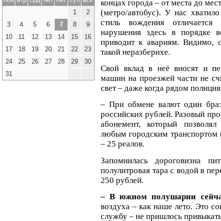
концах города – от места до мес
(метро/автобус). У нас хватил
1
2
стиль вождения отличается 
3
4
5
6
7
8
9
нарушения здесь в порядке в
10
11
12
13
14
15
16
приводит к авариям. Видимо, 
17
18
19
20
21
22
23
такой неразберихе.
24
25
26
27
28
29
30
Свой вклад в неё вносят и пе
31
машин на проезжей части не сч
свет – даже когда рядом полиция
– При обмене валют один браз
российских рублей. Разовый прое
абонемент, который позволял
любым городским транспортом (
– 25 реалов.
Запомнилась дороговизна п
полулитровая тара с водой в пер
250 рублей.
– В южном полушарии сейч
воздуха – как наше лето. Это 
службу – не пришлось привыкать