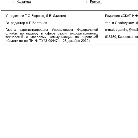
Культура
Ремонт
Учредители Т.С. Черных, Д.В. Лалетин
Редакция «СКАТ-И
Гл. редактор А.Г. Болтачев
тел. в Слободском: 
Газета зарегистрирована Управлением Федеральной
e-mail: cgaming@mail
службы по надзору в сфере связи, информационных
613150, Кировская об
технологий и массовых коммуникаций по Кировской
области св-во ПИ № ТУ43-00447 от 25 декабря 2012 г.