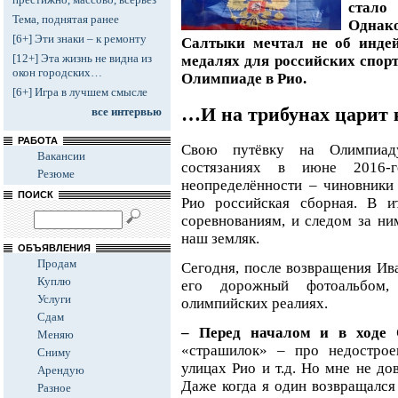
стало
Тема, поднятая ранее
Однак
[6+] Эти знаки – к ремонту
Салтыки мечтал не об индей
[12+] Эта жизнь не видна из
медалях для российских спорт
окон городских…
Олимпиаде в Рио.
[6+] Игра в лучшем смысле
…И на трибунах царит 
все интервью
РАБОТА
Свою путёвку на Олимпиад
Вакансии
состязаниях в июне 2016-
Резюме
неопределённости – чиновники 
ПОИСК
Рио российская сборная. В и
соревнованиям, и следом за н
наш земляк.
ОБЪЯВЛЕНИЯ
Продам
Сегодня, после возвращения Ив
Куплю
его дорожный фотоальбом,
Услуги
олимпийских реалиях.
Сдам
– Перед началом и в ходе
Меняю
«страшилок» – про недострое
Сниму
улицах Рио и т.д. Но мне не дов
Арендую
Даже когда я один возвращался 
Разное