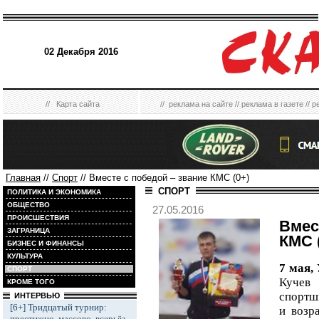
02 Декабря 2016
//
Карта сайта
//
реклама на сайте
//
реклама в газете
//
р
Главная
//
Спорт
// Вместе с победой – звание КМС (0+)
СПОРТ
ПОЛИТИКА И ЭКОНОМИКА
ОБЩЕСТВО
27.05.2016
ПРОИСШЕСТВИЯ
Вмес
ЗАГРАНИЦА
КМС 
БИЗНЕС И ФИНАНСЫ
КУЛЬТУРА
7 мая,
СПОРТ
Куче
КРОМЕ ТОГО
спортш
ИНТЕРВЬЮ
[6+] Тридцатый турнир:
и возр
престижно, массово, всерьёз