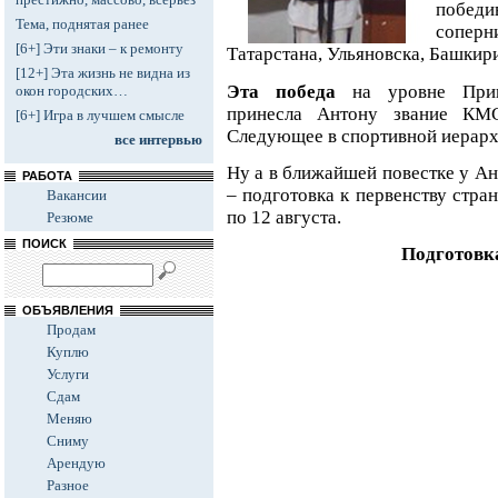
победи
Тема, поднятая ранее
сопер
[6+] Эти знаки – к ремонту
Татарстана, Ульяновска, Башкир
[12+] Эта жизнь не видна из
Эта победа
на уровне Приво
окон городских…
принесла Антону звание КМС
[6+] Игра в лучшем смысле
Следующее в спортивной иерарх
все интервью
Ну а в ближайшей повестке у Ан
РАБОТА
– подготовка к первенству стран
Вакансии
по 12 августа.
Резюме
ПОИСК
Подготовк
ОБЪЯВЛЕНИЯ
Продам
Куплю
Услуги
Сдам
Меняю
Сниму
Арендую
Разное