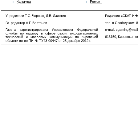
Культура
Ремонт
Учредители Т.С. Черных, Д.В. Лалетин
Редакция «СКАТ-И
Гл. редактор А.Г. Болтачев
тел. в Слободском: 
Газета зарегистрирована Управлением Федеральной
e-mail: cgaming@mail
службы по надзору в сфере связи, информационных
613150, Кировская об
технологий и массовых коммуникаций по Кировской
области св-во ПИ № ТУ43-00447 от 25 декабря 2012 г.