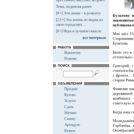
Тема, поднятая ранее
[6+] Эти знаки – к ремонту
Булатову и
[12+] Эта жизнь не видна из
знаменито
окон городских…
публиковал
[6+] Игра в лучшем смысле
Мне шёл 15-
все интервью
Стараниями
Булатова.
РАБОТА
Было это в 
Вакансии
оттепелью».
Резюме
Григорий, 
ПОИСК
считался бы
с фронта… И
старше Рим
ОБЪЯВЛЕНИЯ
Продам
Фамилия на
деревянной
Куплю
комбината 
Услуги
советскую э
Сдам
Когда наш с
Меняю
Сниму
Молодожёны
Арендую
Горбачёва, 
Октябрьской
Разное