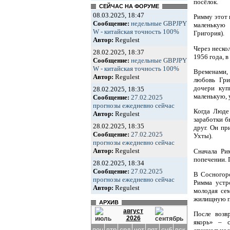
посёлок.
СЕЙЧАС НА ФОРУМЕ
08.03.2025, 18:47
Римму этот 
Сообщение:
недельные GBPJPY
маленькую 
W - китайская точность 100%
Григория).
Автор:
Regulest
Через неско
28.02.2025, 18:37
1956 года, 
Сообщение:
недельные GBPJPY
W - китайская точность 100%
Временами,
Автор:
Regulest
любовь Гри
дочери куп
28.02.2025, 18:35
маленькую, 
Сообщение:
27.02.2025
прогнозы ежедневно сейчас
Когда Люде
Автор:
Regulest
заработки б
28.02.2025, 18:35
друг. Он пр
Сообщение:
27.02.2025
Ухты).
прогнозы ежедневно сейчас
Автор:
Regulest
Сначала Ри
попечении. 
28.02.2025, 18:34
Сообщение:
27.02.2025
В Сосногорс
прогнозы ежедневно сейчас
Римма устр
Автор:
Regulest
молодая се
жилищную пр
АРХИВ
август
После возв
2026
якорь» – с
пон
втр
срд
чет
пят
суб
вск