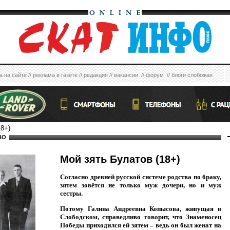
а на сайте
//
реклама в газете
//
редакция
//
вакансии
//
форум
//
блоги слобожан
18+)
ВО
Мой зять Булатов (18+)
Согласно древней русской системе родства по браку,
зятем зовётся не только муж дочери, но и муж
сестры.
Потому Галина Андреевна Копысова, живущая в
Слободском, справедливо говорит, что Знаменосец
Победы приходился ей зятем – ведь он был женат на