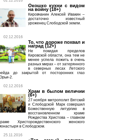
02.12.2016
Окошко кухни с видом
на войну (18+)
Кировчанин Алексей Ивакин –
достаточно известный
уроженец Слободской земли.
02.12.2016
То, что дороже похвал и
наград (12+)
Не покидая пределов
Кировской области, она тем не
менее успела пожить в очень
разных мирах – от затерянного
в северных лесах Летского
рейда до закрытой от посторонних глаз
Юрьи-2.
02.12.2016
Храм в былом величии
(6+)
27 ноября митрополит Вятский
и Слободской Марк совершил
Божественную литургию в
восстановленном храме
Рождества Христова – главном
храме Христорождественского женского
монастыря в Слободском.
25.11.2016