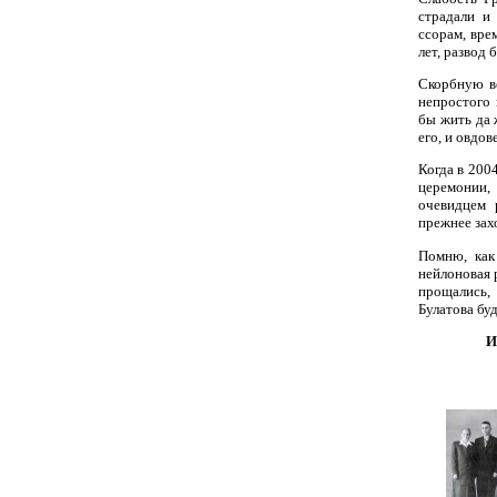
страдали и
ссорам, вре
лет, развод
Скорбную ве
непростого 
бы жить да 
его, и овдо
Когда в 200
церемонии,
очевидцем 
прежнее зах
Помню, как 
нейлоновая 
прощались, 
Булатова бу
И