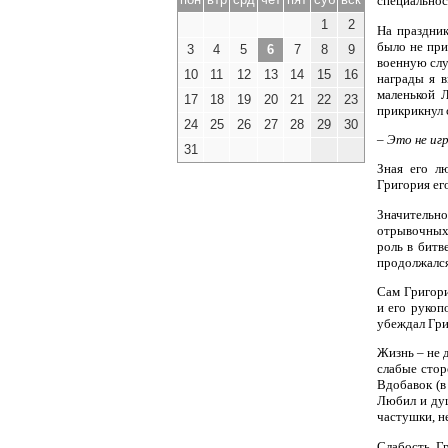
специальнос
1
2
На праздник
было не при
3
4
5
6
7
8
9
военную слу
10
11
12
13
14
15
16
награды я 
маленькой Л
17
18
19
20
21
22
23
прикрикнул 
24
25
26
27
28
29
30
– Это не иг
31
Зная его л
Григория ег
Значительн
отрывочных 
роль в битв
продолжался
Сам Григор
и его рукоп
убеждал Гри
Жизнь – не д
слабые стор
Вдобавок (в
Любил и душ
частушки, н
Слабость Гр