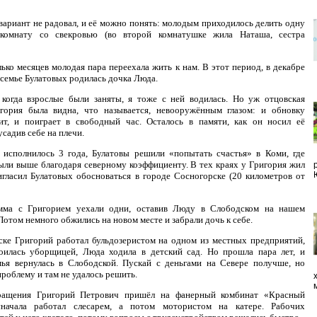
вариант не радовал, и её можно понять: молодым приходилось делить одну
комнату со свекровью (во второй комнатушке жила Наташа, сестра
лько месяцев молодая пара переехала жить к нам. В этот период, в декабре
в семье Булатовых родилась дочка Люда.
 когда взрослые были заняты, я тоже с ней водилась. Но уж отцовская
гория была видна, что называется, невооружённым глазом: и обновку
ит, и поиграет в свободный час. Осталось в памяти, как он носил её
усадив себе на плечи.
 исполнилось 3 года, Булатовы решили «попытать счастья» в Коми, где
ыли выше благодаря северному коэффициенту. В тех краях у Григория жил
игласил Булатовых обосноваться в городе Сосногорске (20 километров от
мма с Григорием уехали одни, оставив Люду в Слободском на нашем
Потом немного обжились на новом месте и забрали дочь к себе.
ке Григорий работал бульдозеристом на одном из местных предприятий,
оилась уборщицей, Люда ходила в детский сад. Но прошла пара лет, и
мья вернулась в Слободской. Пускай с деньгами на Севере получше, но
облему и там не удалось решить.
ращения Григорий Петрович пришёл на фанерный комбинат «Красный
начала работал слесарем, а потом мотористом на катере. Рабочих