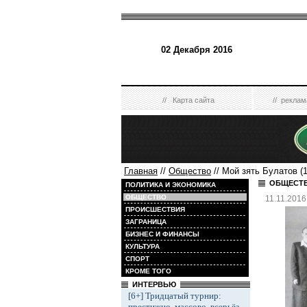
02 Декабря 2016
//
Карта сайта
//
реклам
Главная
//
Общество
// Мой зять Булатов (
ОБЩЕСТ
ПОЛИТИКА И ЭКОНОМИКА
ОБЩЕСТВО
11.11.2016
ПРОИСШЕСТВИЯ
ЗАГРАНИЦА
БИЗНЕС И ФИНАНСЫ
КУЛЬТУРА
СПОРТ
КРОМЕ ТОГО
ИНТЕРВЬЮ
[6+] Тридцатый турнир:
престижно, массово, всерьёз