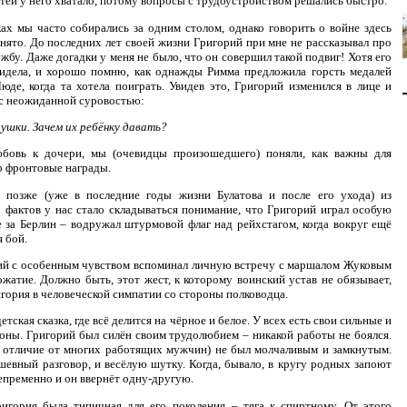
тей у него хватало, потому вопросы с трудоустройством решались быстро.
ах мы часто собирались за одним столом, однако говорить о войне здесь
нято. До последних лет своей жизни Григорий при мне не рассказывал про
жбу. Даже догадки у меня не было, что он совершил такой подвиг! Хотя его
видела, и хорошо помню, как однажды Римма предложила горсть медалей
юде, когда та хотела поиграть. Увидев это, Григорий изменился в лице и
с неожиданной суровостью:
рушки. Зачем их ребёнку давать?
юбовь к дочери, мы (очевидцы произошедшего) поняли, как важны для
о фронтовые награды.
о позже (уже в последние годы жизни Булатова и после его ухода) из
фактов у нас стало складываться понимание, что Григорий играл особую
е за Берлин – водружал штурмовой флаг над рейхстагом, когда вокруг ещё
 бой.
ий с особенным чувством вспоминал личную встречу с маршалом Жуковым
ожатие. Должно быть, этот жест, к которому воинский устав не обязывает,
гория в человеческой симпатии со стороны полководца.
етская сказка, где всё делится на чёрное и белое. У всех есть свои сильные и
оны. Григорий был силён своим трудолюбием – никакой работы не боялся.
 отличие от многих работящих мужчин) не был молчаливым и замкнутым.
евный разговор, и весёлую шутку. Когда, бывало, в кругу родных запоют
епременно и он ввернёт одну-другую.
игория была типичная для его поколения – тяга к спиртному. От этого