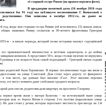
её старшей сестре Римме (на правом верхнем фото).
В преддверии памятной даты (16 ноября 2016 года
сполнился бы 91 год) мы публикуем воспоминания Г. Копысовой о
м родственнике. Они записаны в октябре 2012-го, но ранее не
ись.
й год, когда моя старшая сестра Римма (ей исполнилось 25) вышла замуж.
 общих знакомых Римму сосватали за 30-летнего фронтовика Григория
1955-м – в начале периода, который позже историки назовут «хрущёвской
с его привлекательной внешностью и весёлым характером, и до войны
 завидным женихом. А представьте 50-е, когда столько мужчин не вернулись
 разница в их возрасте была самой подходящей – Григорий пятью годами
мы.
ших родителей была Тернавских. В первые послевоенные годы мы жили в
 двухэтажке на улице Советской. Дом стоял через дорогу от фанерного
– в том месте, где раньше был магазин «Газ». Этот магазин пережил
поху, его могут помнить даже слобожане среднего возраста.
тарый дом снесли, родителям дали квартиру на проспекте Гагарина.
 первое время жили у матери Булатова – на исчезнувшей ныне улице
которая шла от берега Вятки в сторону 2-го посёлка (параллельно улице
). Их дом стоял у речки, которая пересекает местность при въезде на 2-й