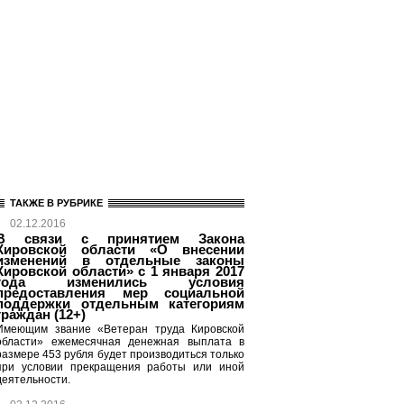
ТАКЖЕ В РУБРИКЕ
02.12.2016
В связи с принятием Закона
Кировской области «О внесении
изменений в отдельные законы
Кировской области» с 1 января 2017
года изменились условия
предоставления мер социальной
поддержки отдельным категориям
граждан (12+)
Имеющим звание «Ветеран труда Кировской
области» ежемесячная денежная выплата в
размере 453 рубля будет производиться только
при условии прекращения работы или иной
деятельности.