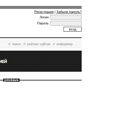
Регистрация
|
Забыли пароль?
Логин:
Пароль:
//
поиск
//
рейтинг сайтов
//
информер