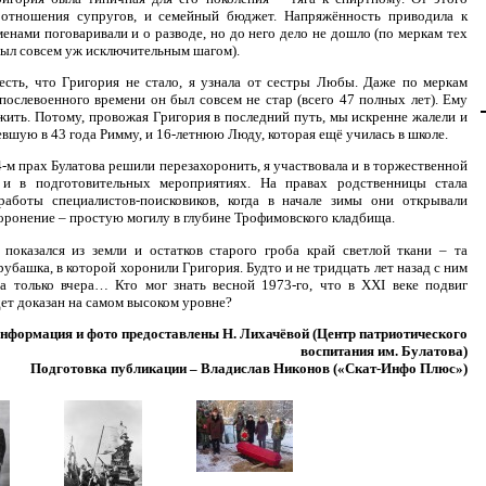
 отношения супругов, и семейный бюджет. Напряжённость приводила к
менами поговаривали и о разводе, но до него дело не дошло (по меркам тех
 был совсем уж исключительным шагом).
сть, что Григория не стало, я узнала от сестры Любы. Даже по меркам
послевоенного времени он был совсем не стар (всего 47 полных лет). Ему
жить. Потому, провожая Григория в последний путь, мы искренне жалели и
вевшую в 43 года Римму, и 16-летнюю Люду, которая ещё училась в школе.
4-м прах Булатова решили перезахоронить, я участвовала и в торжественной
 и в подготовительных мероприятиях. На правах родственницы стала
работы специалистов-поисковиков, когда в начале зимы они открывали
оронение – простую могилу в глубине Трофимовского кладбища.
показался из земли и остатков старого гроба край светлой ткани – та
рубашка, в которой хоронили Григория. Будто и не тридцать лет назад с ним
а только вчера… Кто мог знать весной 1973-го, что в XXI веке подвиг
дет доказан на самом высоком уровне?
нформация и фото предоставлены Н. Лихачёвой (Центр патриотического
воспитания им. Булатова)
Подготовка публикации – Владислав Никонов («Скат-Инфо Плюс»)