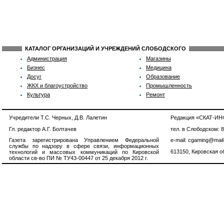
КАТАЛОГ ОРГАНИЗАЦИЙ И УЧРЕЖДЕНИЙ СЛОБОДСКОГО
Администрация
Магазины
Бизнес
Медицина
Досуг
Образование
ЖКХ и благоустройство
Промышленность
Культура
Ремонт
Учредители Т.С. Черных, Д.В. Лалетин
Редакция «СКАТ-И
Гл. редактор А.Г. Болтачев
тел. в Слободском: 
Газета зарегистрирована Управлением Федеральной
e-mail: cgaming@mail
службы по надзору в сфере связи, информационных
613150, Кировская об
технологий и массовых коммуникаций по Кировской
области св-во ПИ № ТУ43-00447 от 25 декабря 2012 г.