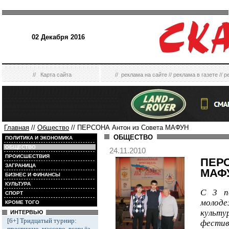
02 Декабря 2016
//
Карта сайта
//
реклама на сайте
//
реклама в газете
//
р
Главная
//
Общество
// ПЕРСОНА Антон из Совета МАФУН
ОБЩЕСТВО
ПОЛИТИКА И ЭКОНОМИКА
ОБЩЕСТВО
24.11.2010
ПРОИСШЕСТВИЯ
ПЕРС
ЗАГРАНИЦА
МАФ
БИЗНЕС И ФИНАНСЫ
КУЛЬТУРА
С 3 п
СПОРТ
молод
КРОМЕ ТОГО
культ
ИНТЕРВЬЮ
[6+] Тридцатый турнир:
фестив
престижно, массово, всерьёз