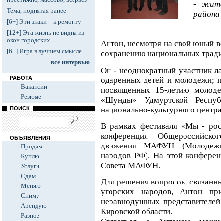
- жите
Тема, поднятая ранее
района
[6+] Эти знаки – к ремонту
[12+] Эта жизнь не видна из
окон городских…
Антон, несмотря на свой юный во
[6+] Игра в лучшем смысле
сохранению национальных трад
все интервью
Он - неоднократный участник л
РАБОТА
одаренных детей и молодежи; п
Вакансии
посвященных 15-летию молоде
Резюме
«Шунды» Удмуртской Респуб
национально-культурного центра 
ПОИСК
В рамках фестиваля «Мы - рос
конференция Общероссийско
ОБЪЯВЛЕНИЯ
движения МАФУН (Молодежна
Продам
народов РФ). На этой конфере
Куплю
Совета МАФУН.
Услуги
Сдам
Для решения вопросов, связанн
Меняю
угорских народов, Антон при
Сниму
неравнодушных представителей
Арендую
Кировской области.
Разное