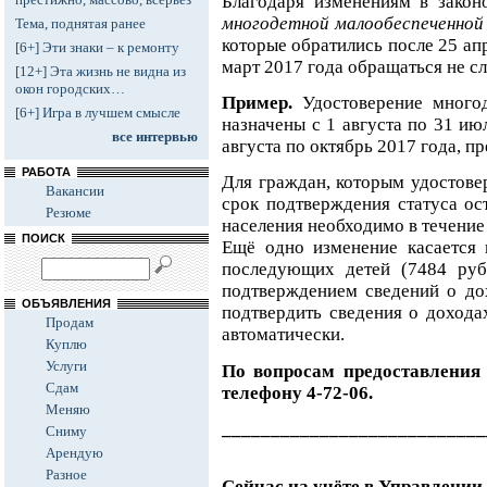
Благодаря изменениям в закон
многодетной малообеспеченной
Тема, поднятая ранее
которые обратились после 25 ап
[6+] Эти знаки – к ремонту
март 2017 года обращаться не сл
[12+] Эта жизнь не видна из
окон городских…
Пример.
Удостоверение много
[6+] Игра в лучшем смысле
назначены с 1 августа по 31 ию
все интервью
августа по октябрь 2017 года, п
РАБОТА
Для граждан, которым удостове
Вакансии
срок подтверждения статуса ос
Резюме
населения необходимо в течение 
ПОИСК
Ещё одно изменение касается 
последующих детей (7484 руб
подтверждением сведений о до
ОБЪЯВЛЕНИЯ
подтвердить сведения о дохода
Продам
автоматически.
Куплю
Услуги
По вопросам предоставления
Сдам
телефону 4-72-06.
Меняю
___________________________
Сниму
Арендую
Разное
Сейчас на учёте в Управлении