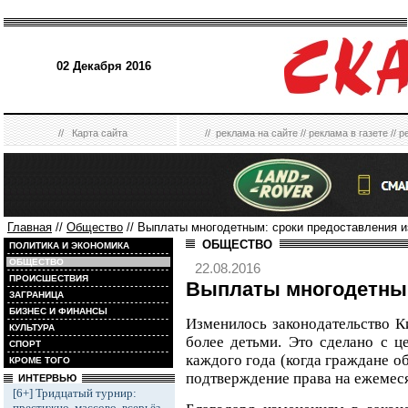
02 Декабря 2016
//
Карта сайта
//
реклама на сайте
//
реклама в газете
//
р
Главная
//
Общество
// Выплаты многодетным: сроки предоставления и
ОБЩЕСТВО
ПОЛИТИКА И ЭКОНОМИКА
ОБЩЕСТВО
22.08.2016
ПРОИСШЕСТВИЯ
Выплаты многодетным
ЗАГРАНИЦА
БИЗНЕС И ФИНАНСЫ
Изменилось законодательство К
КУЛЬТУРА
более детьми. Это сделано с ц
СПОРТ
каждого года (когда граждане о
КРОМЕ ТОГО
подтверждение права на ежемеся
ИНТЕРВЬЮ
[6+] Тридцатый турнир:
престижно, массово, всерьёз