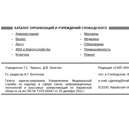
КАТАЛОГ ОРГАНИЗАЦИЙ И УЧРЕЖДЕНИЙ СЛОБОДСКОГО
Администрация
Магазины
Бизнес
Медицина
Досуг
Образование
ЖКХ и благоустройство
Промышленность
Культура
Ремонт
Учредители Т.С. Черных, Д.В. Лалетин
Редакция «СКАТ-И
Гл. редактор А.Г. Болтачев
тел. в Слободском: 
Газета зарегистрирована Управлением Федеральной
e-mail: cgaming@mail
службы по надзору в сфере связи, информационных
613150, Кировская об
технологий и массовых коммуникаций по Кировской
области св-во ПИ № ТУ43-00447 от 25 декабря 2012 г.