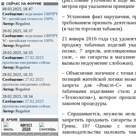
(расстояние уточнено в ходе эк
СЕЙЧАС НА ФОРУМЕ
метров при указанном принципе 
08.03.2025, 18:47
Сообщение:
недельные GBPJPY
– Установив факт нарушения, п
W - китайская точность 100%
требованием признать деятельн
Автор:
Regulest
(в части торговли табаком).
28.02.2025, 18:37
Сообщение:
недельные GBPJPY
21 января 2016 года суд удовлет
W - китайская точность 100%
продажу табачных изделий ук
Автор:
Regulest
позже, 7 апреля, апелляционн
28.02.2025, 18:35
силе, – но сигареты в магазин
Сообщение:
27.02.2025
прогнозы ежедневно сейчас
вызвало недоумение слобожан).
Автор:
Regulest
– Объяснение логичное с точки 
28.02.2025, 18:35
позиций житейской логики може
Сообщение:
27.02.2025
прогнозы ежедневно сейчас
запрета для «Роксэт-С» на 
Автор:
Regulest
табачными изделиями стало 
28.02.2025, 18:34
«Технология»), которое прошл
Сообщение:
27.02.2025
законом процедуры.
прогнозы ежедневно сейчас
Автор:
Regulest
– Спрашивается, неужели нель
запретить продавать сигареты 
АРХИВ
август
Грина, 10? Однако с позиц
2026
законодательства наложить так
пон
втр
срд
чет
пят
суб
вск