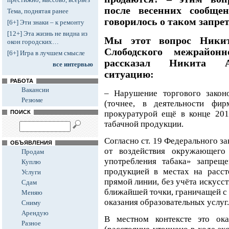
после весенних сообщ
Тема, поднятая ранее
говорилось о таком запрет
[6+] Эти знаки – к ремонту
[12+] Эта жизнь не видна из
Мы этот вопрос Никит
окон городских…
Слободского межрайон
[6+] Игра в лучшем смысле
рассказал Никита А
все интервью
ситуацию:
РАБОТА
Вакансии
– Нарушение торгового законо
Резюме
(точнее, в деятельности фи
прокуратурой ещё в конце 201
ПОИСК
табачной продукции.
Согласно ст. 19 Федерального з
ОБЪЯВЛЕНИЯ
от воздействия окружающего
Продам
употребления табака» запреще
Куплю
продукцией в местах на расс
Услуги
прямой линии, без учёта искусст
Сдам
ближайшей точки, граничащей с 
Меняю
оказания образовательных услуг.
Сниму
Арендую
В местном контексте это ок
Разное