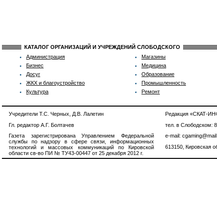
КАТАЛОГ ОРГАНИЗАЦИЙ И УЧРЕЖДЕНИЙ СЛОБОДСКОГО
Администрация
Магазины
Бизнес
Медицина
Досуг
Образование
ЖКХ и благоустройство
Промышленность
Культура
Ремонт
Учредители Т.С. Черных, Д.В. Лалетин
Редакция «СКАТ-И
Гл. редактор А.Г. Болтачев
тел. в Слободском: 
Газета зарегистрирована Управлением Федеральной
e-mail: cgaming@mail
службы по надзору в сфере связи, информационных
613150, Кировская об
технологий и массовых коммуникаций по Кировской
области св-во ПИ № ТУ43-00447 от 25 декабря 2012 г.