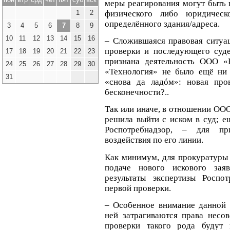
меры реагирования могут быть 
физического либо юридичес
1
2
определённого здания/адреса.
3
4
5
6
7
8
9
10
11
12
13
14
15
16
– Сложившаяся правовая ситуац
проверки и последующего суде
17
18
19
20
21
22
23
признана деятельность ООО «
24
25
26
27
28
29
30
«Технология» не было ещё ни 
31
«снова да ладóм»: новая про
бесконечности?..
Так или иначе, в отношении ОО
решила выйти с иском в суд; е
Роспотребнадзор, – для пр
воздействия по его линии.
Как минимум, для прокуратуры 
подаче нового искового зая
результаты экспертизы Роспо
первой проверки.
– Особенное внимание данной с
ней затрагиваются права несо
проверки такого рода будут