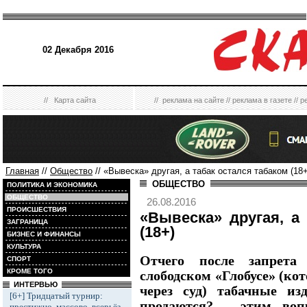
02 Декабря 2016
//
Карта сайта
//
реклама на сайте
//
реклама в газете
//
р
Главная
//
Общество
// «Вывеска» другая, а табак остался табаком (18+
ОБЩЕСТВО
ПОЛИТИКА И ЭКОНОМИКА
ОБЩЕСТВО
26.08.2016
ПРОИСШЕСТВИЯ
«Вывеска» другая, а
ЗАГРАНИЦА
(18+)
БИЗНЕС И ФИНАНСЫ
КУЛЬТУРА
Отчего после запрета
СПОРТ
КРОМЕ ТОГО
слободском «Глобусе» (ко
ИНТЕРВЬЮ
через суд) табачные из
[6+] Тридцатый турнир:
продаются? – этим воп
престижно, массово, всерьёз