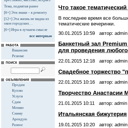
Тема, поднятая ранее
Что такое тематический
[6+] Эти знаки – к ремонту
В последнее время все больш
[12+] Эта жизнь не видна из
тематические вечеринки.
окон городских…
[6+] Игра в лучшем смысле
30.01.2015
10:59
автор: admin
все интервью
Банкетный зал Premium 
РАБОТА
для проведения любого
Вакансии
Резюме
22.01.2015
12:18
автор: admin
ПОИСК
Свадебное торжество "
ОБЪЯВЛЕНИЯ
22.01.2015
10:16
автор: admin
Продам
Куплю
Творчество Анастасии 
Услуги
Сдам
21.01.2015
10:11
автор: admin
Меняю
Итальянская бижутерия
Сниму
Арендую
19.01.2015
10:20
автор: admin
Разное