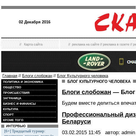
02 Декабря 2016
//
Карта сайта
//
реклама на сайте
//
реклама в газете
//
р
Главная
//
Блоги слобожан
//
Блог Культурного человека
БЛОГ КУЛЬТУРНОГО ЧЕЛОВЕКА
ПОЛИТИКА И ЭКОНОМИКА
ОБЩЕСТВО
Блоги слобожан
— Блог
ПРОИСШЕСТВИЯ
ЗАГРАНИЦА
Будем вместе делиться впеча
БИЗНЕС И ФИНАНСЫ
КУЛЬТУРА
Профессиональный диза
СПОРТ
Беларуси
КРОМЕ ТОГО
ИНТЕРВЬЮ
[6+] Тридцатый турнир:
03.02.2015
11:45
автор: admin
престижно, массово, всерьёз