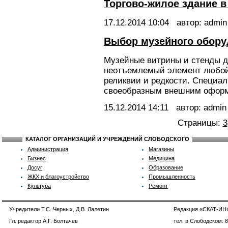
Торгово-жилое здание в
17.12.2014
10:04
автор: admin
Выбор музейного обору
Музейные витрины и стенды д
неотъемлемый элемент любой 
реликвии и редкости. Специа
своеобразным внешним оформ
15.12.2014
14:11
автор: admin
Страницы:
3
КАТАЛОГ ОРГАНИЗАЦИЙ И УЧРЕЖДЕНИЙ СЛОБОДСКОГО
Администрация
Магазины
Бизнес
Медицина
Досуг
Образование
ЖКХ и благоустройство
Промышленность
Культура
Ремонт
Учредители Т.С. Черных, Д.В. Лалетин
Редакция «СКАТ-И
Гл. редактор А.Г. Болтачев
тел. в Слободском: 