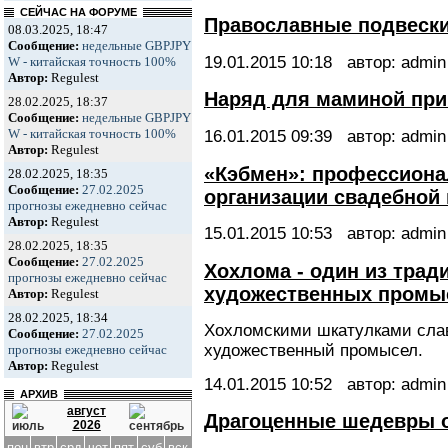
СЕЙЧАС НА ФОРУМЕ
Православные подвеск
08.03.2025, 18:47
Сообщение:
недельные GBPJPY
19.01.2015
10:18
автор: admin
W - китайская точность 100%
Автор:
Regulest
Наряд для маминой пр
28.02.2025, 18:37
Сообщение:
недельные GBPJPY
W - китайская точность 100%
16.01.2015
09:39
автор: admin
Автор:
Regulest
«Кэбмен»: профессиона
28.02.2025, 18:35
Сообщение:
27.02.2025
организации свадебной 
прогнозы ежедневно сейчас
Автор:
Regulest
15.01.2015
10:53
автор: admin
28.02.2025, 18:35
Сообщение:
27.02.2025
Хохлома - один из трад
прогнозы ежедневно сейчас
художественных промы
Автор:
Regulest
28.02.2025, 18:34
Хохломскими шкатулками сла
Сообщение:
27.02.2025
художественный промысел.
прогнозы ежедневно сейчас
Автор:
Regulest
14.01.2015
10:52
автор: admin
АРХИВ
август
Драгоценные шедевры 
2026
пон
втр
срд
чет
пят
суб
вск