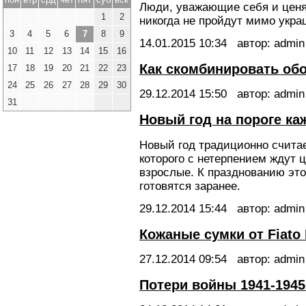
Люди, уважающие себя и цен
1
2
никогда не пройдут мимо укр
3
4
5
6
7
8
9
14.01.2015
10:34
автор: admin
10
11
12
13
14
15
16
Как скомбинировать обо
17
18
19
20
21
22
23
24
25
26
27
28
29
30
29.12.2014
15:50
автор: admin
31
Новый год на пороге ка
Новый год традиционно счита
которого с нетерпением ждут ц
взрослые. К празднованию эт
готовятся заранее.
29.12.2014
15:44
автор: admin
Кожаные сумки от Fiato
27.12.2014
09:54
автор: admin
Потери войны 1941-1945