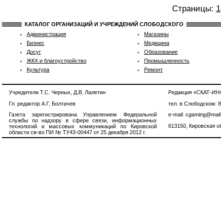
Страницы:
1
КАТАЛОГ ОРГАНИЗАЦИЙ И УЧРЕЖДЕНИЙ СЛОБОДСКОГО
Администрация
Магазины
Бизнес
Медицина
Досуг
Образование
ЖКХ и благоустройство
Промышленность
Культура
Ремонт
Учредители Т.С. Черных, Д.В. Лалетин
Редакция «СКАТ-И
Гл. редактор А.Г. Болтачев
тел. в Слободском: 
Газета зарегистрирована Управлением Федеральной
e-mail: cgaming@mail
службы по надзору в сфере связи, информационных
613150, Кировская об
технологий и массовых коммуникаций по Кировской
области св-во ПИ № ТУ43-00447 от 25 декабря 2012 г.