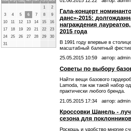
01.06.2015
12:22
автор: admin
1
2
Гала-концерт номинанто
3
4
5
6
7
8
9
данс»-2015: долгождан
10
11
12
13
14
15
16
награждения лауреатов,
17
18
19
20
21
22
23
2015 года
24
25
26
27
28
29
30
В 1991 году впервые в столиц
31
масштабный балетный фестив
25.05.2015
10:59
автор: admin
Советы по выбору базо
Найти вещи базового гардероб
Lamoda, так как такой набор 
практически любого бренда.
21.05.2015
17:34
автор: admin
Кроссовки Шанель - лу
сезона для поклоннико
Роскошь и удобство многие с