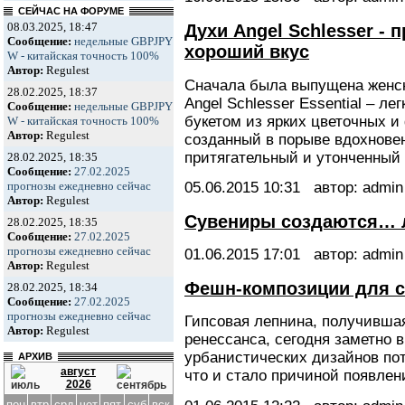
СЕЙЧАС НА ФОРУМЕ
08.03.2025, 18:47
Духи Angel Schlesser - 
Сообщение:
недельные GBPJPY
хороший вкус
W - китайская точность 100%
Автор:
Regulest
Сначала была выпущена женс
28.02.2025, 18:37
Angel Schlesser Essential – ле
Сообщение:
недельные GBPJPY
букетом из ярких цветочных и 
W - китайская точность 100%
Автор:
Regulest
созданный в порыве вдохновен
притягательный и утонченный
28.02.2025, 18:35
Сообщение:
27.02.2025
05.06.2015
10:31
автор: admin
прогнозы ежедневно сейчас
Автор:
Regulest
Сувениры создаются… 
28.02.2025, 18:35
Сообщение:
27.02.2025
прогнозы ежедневно сейчас
01.06.2015
17:01
автор: admin
Автор:
Regulest
Фешн-композиции для с
28.02.2025, 18:34
Сообщение:
27.02.2025
прогнозы ежедневно сейчас
Гипсовая лепнина, получивша
Автор:
Regulest
ренессанса, сегодня заметно
урбанистических дизайнов по
АРХИВ
август
что и стало причиной появлен
2026
пон
втр
срд
чет
пят
суб
вск