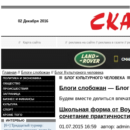
02 Декабря 2016
//
Карта сайта
//
реклама на сайте
//
реклама в газете
//
р
Главная
//
Блоги слобожан
//
Блог Культурного человека
БЛОГ КУЛЬТУРНОГО ЧЕЛОВЕКА
ПОЛИТИКА И ЭКОНОМИКА
ОБЩЕСТВО
Блоги слобожан
— Блог
ПРОИСШЕСТВИЯ
ЗАГРАНИЦА
Будем вместе делиться впеча
БИЗНЕС И ФИНАНСЫ
КУЛЬТУРА
Школьная форма от Boy
СПОРТ
сочетание практичности
КРОМЕ ТОГО
ИНТЕРВЬЮ
[6+] Тридцатый турнир:
01.07.2015
16:59
автор: admin
престижно, массово, всерьёз