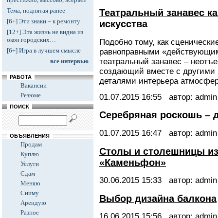
Тема, поднятая ранее
Театральный занавес ка
[6+] Эти знаки – к ремонту
искусства
[12+] Эта жизнь не видна из
окон городских…
Подобно тому, как сценическ
[6+] Игра в лучшем смысле
равноправными «действующим
театральный занавес – неотъ
все интервью
создающий вместе с другими
РАБОТА
деталями интерьера атмосфер
Вакансии
Резюме
01.07.2015
16:55
автор: admin
ПОИСК
Серебряная роскошь – д
01.07.2015
16:47
автор: admin
ОБЪЯВЛЕНИЯ
Продам
Столы и столешницы из
Куплю
«Каменьфон»
Услуги
Сдам
30.06.2015
15:33
автор: admin
Меняю
Сниму
Выбор дизайна балкона
Арендую
Разное
16.06.2015
15:56
автор: admin